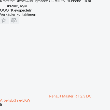
Kraftstoff
Diesel
Aufzugmarke
COMILEV
Hubhöhe
14 m
Ukraine, Kyiv
OOO "Kievspecteh"
Verkäufer kontaktieren
Renault Master RT 2.3 DCI
Arbeitsbühne-LKW
5