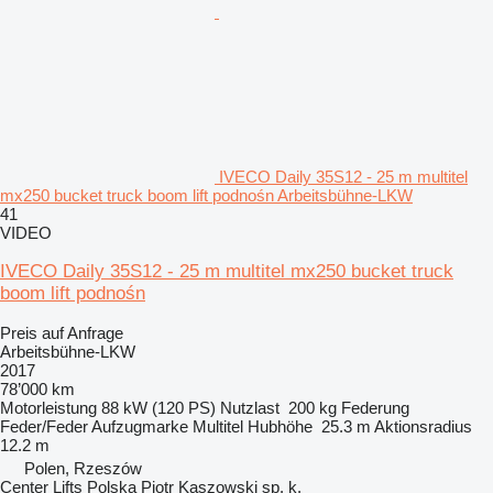
IVECO Daily 35S12 - 25 m multitel
mx250 bucket truck boom lift podnośn Arbeitsbühne-LKW
41
VIDEO
IVECO Daily 35S12 - 25 m multitel mx250 bucket truck
boom lift podnośn
Preis auf Anfrage
Arbeitsbühne-LKW
2017
78’000 km
Motorleistung
88 kW (120 PS)
Nutzlast
200 kg
Federung
Feder/Feder
Aufzugmarke
Multitel
Hubhöhe
25.3 m
Aktionsradius
12.2 m
Polen, Rzeszów
Center Lifts Polska Piotr Kaszowski sp. k.