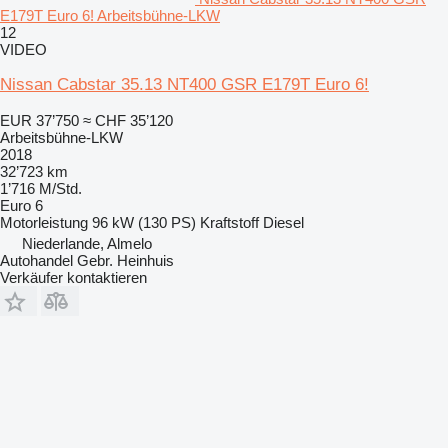
E179T Euro 6! Arbeitsbühne-LKW
12
VIDEO
Nissan Cabstar 35.13 NT400 GSR E179T Euro 6!
EUR 37’750
≈ CHF 35’120
Arbeitsbühne-LKW
2018
32’723 km
1’716 M/Std.
Euro 6
Motorleistung
96 kW (130 PS)
Kraftstoff
Diesel
Niederlande, Almelo
Autohandel Gebr. Heinhuis
Verkäufer kontaktieren