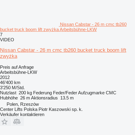
Nissan Cabstar - 26 m cmc tb260
bucket truck boom lift zwyżka Arbeitsbühne-LKW
7
VIDEO
Nissan Cabstar - 26 m cmc tb260 bucket truck boom lift
zwyżka
Preis auf Anfrage
Arbeitsbühne-LKW
2012
46’400 km
3’250 M/Std.
Nutzlast
200 kg
Federung
Feder/Feder
Aufzugmarke
CMC
Hubhöhe
26 m
Aktionsradius
13.5 m
Polen, Rzeszów
Center Lifts Polska Piotr Kaszowski sp. k.
Verkäufer kontaktieren