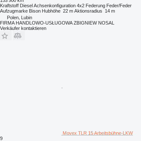
153’900 km
Kraftstoff
Diesel
Achsenkonfiguration
4x2
Federung
Feder/Feder
Aufzugmarke
Bison
Hubhöhe
22 m
Aktionsradius
14 m
Polen, Lubin
FIRMA HANDLOWO-USŁUGOWA ZBIGNIEW NOSAL
Verkäufer kontaktieren
Movex TLR 15 Arbeitsbühne-LKW
9