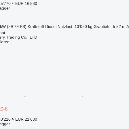
15’770
≈ EUR 16’880
bagger
 kW (89.79 PS)
Kraftstoff
Diesel
Nutzlast
13’080 kg
Grabtiefe
5.52 m
A
hai
ry Trading Co., LTD
tieren
0-8
20’210
≈ EUR 21’630
bagger