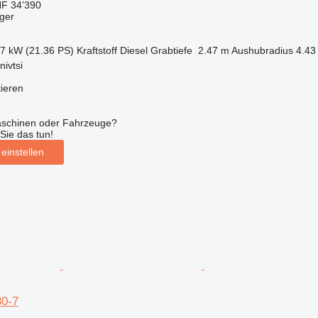
F 34’390
ger
.7 kW (21.36 PS)
Kraftstoff
Diesel
Grabtiefe
2.47 m
Aushubradius
4.43
nivtsi
tieren
aschinen oder Fahrzeuge?
Sie das tun!
einstellen
0-7