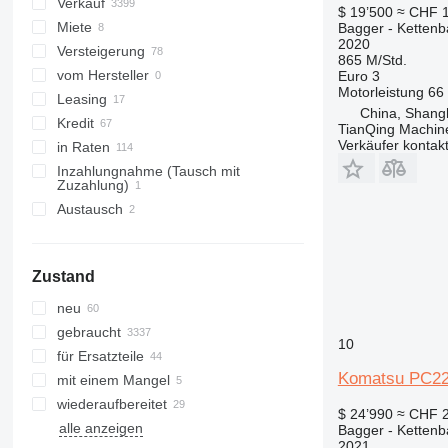
326
8014
PC88
Verkauf
$ 19’500
≈ CHF 
329
8016
PC110
Miete
Bagger - Ketten
2020
330
8018
PC118
Versteigerung
865 M/Std.
336
8025
PC120
vom Hersteller
Euro 3
Motorleistung
66
340
8026
PC128
Leasing
China, Shang
345
8030
PC130
Kredit
TianQing Machine
Verkäufer kontak
349
8035
PC138
in Raten
350
8045
PC150
Inzahlungnahme (Tausch mit
Zuzahlung)
365
8050
PC160
Austausch
374
8052
PC170
375
8055
PC180
390
8056
PC190
Zustand
395
8060
PC200
neu
416
8065
PC210
gebraucht
420
8080
PC220
10
für Ersatzteile
422
8085
PC228
Komatsu PC22
mit einem Mangel
424
JS
PC240
wiederaufbereitet
426
JZ
PC270
$ 24’990
≈ CHF 
alle anzeigen
Bagger - Ketten
428
NXT
PC290
2021