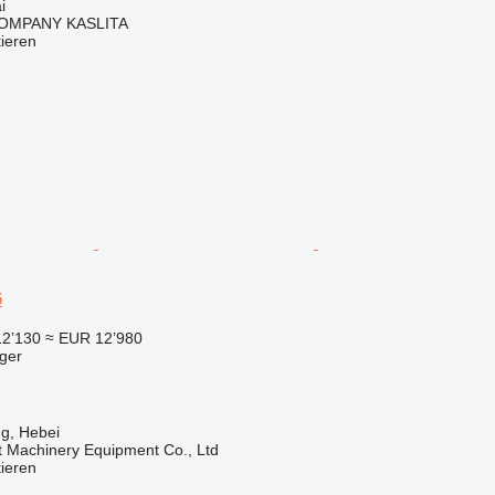
i
OMPANY KASLITA
tieren
6
12’130
≈ EUR 12’980
ger
g, Hebei
t Machinery Equipment Co., Ltd
tieren