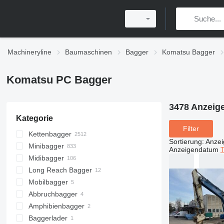
Machineryline
Baumaschinen
Bagger
Komatsu Bagger
Komatsu PC Bagger
3478 Anzeig
Kategorie
Filter
Kettenbagger
Sortierung
:
Anze
Minibagger
Anzeigendatum
T
Midibagger
Long Reach Bagger
Mobilbagger
Abbruchbagger
Amphibienbagger
Baggerlader