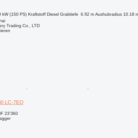
0 kW (150 PS)
Kraftstoff
Diesel
Grabtiefe
6.92 m
Aushubradius
10.18 
hai
ry Trading Co., LTD
tieren
80 LC-7EO
F 23’360
bagger