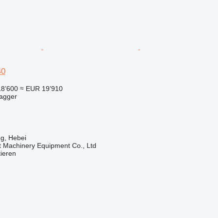
40
18’600
≈ EUR 19’910
bagger
g, Hebei
t Machinery Equipment Co., Ltd
tieren