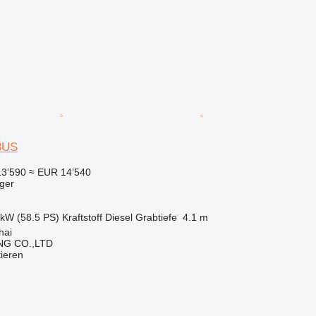
8US
13’590
≈ EUR 14’540
ger
 kW (58.5 PS)
Kraftstoff
Diesel
Grabtiefe
4.1 m
hai
NG CO.,LTD
tieren