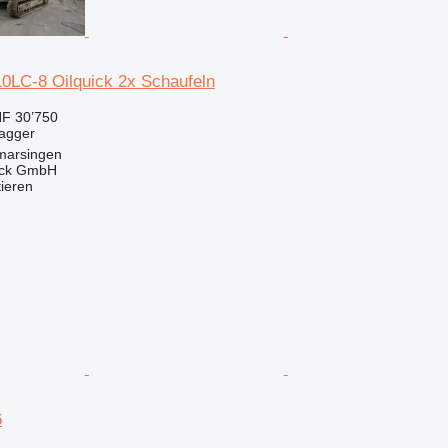
LC-8 Oilquick 2x Schaufeln
F 30’750
bagger
marsingen
uck GmbH
tieren
6