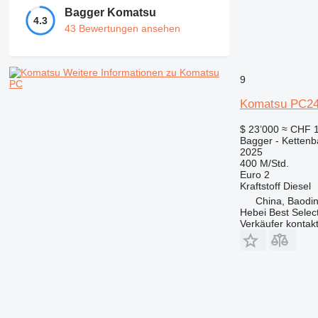
Bagger Komatsu
4.3
43 Bewertungen ansehen
Weitere Informationen zu Komatsu
9
PC
Komatsu PC2
$ 23’000
≈ CHF 
Bagger - Ketten
2025
400 M/Std.
Euro 2
Kraftstoff
Diesel
China, Baodin
Hebei Best Selec
Verkäufer kontak