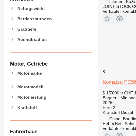
Litauen, Kužia
JOINT STOCK C
Nettogewicht
Verkäufer kontak
Betriebsstunden
Grabtiefe
Aushubradius
Motor, Getriebe
8
Motormarke
Komatsu PC5
Motormodell
$ 15’000
≈ CHF 
Motorleistung
Bagger - Minibag
2025
Kraftstoff
Euro 2
Kraftstoff
Diesel
China, Baodin
Hebei Best Selec
Verkäufer kontak
Fahrerhaus