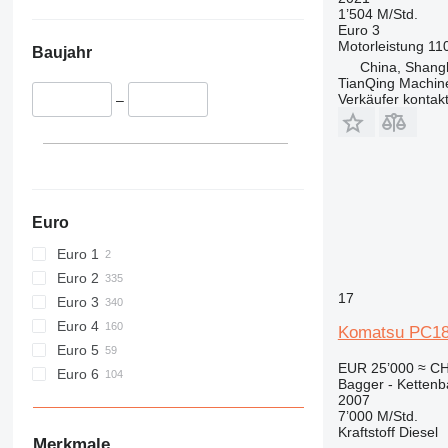
430
PC300
1’504 M/Std.
Euro 3
432
PC340
Motorleistung
11
Baujahr
434
PC350
China, Shang
438
PC360
TianQing Machine
Verkäufer kontak
–
444
PC390
C-series
PC400
D series
PC450
E-series
PC460
F-series
PC490
Euro
GC
PC600
M-series
PC700
Euro 1
MH
PC750
Euro 2
NR
PC800
17
Euro 3
PC
PC850
Euro 4
Komatsu PC1
PC2000
Euro 5
EUR 25’000
≈ CH
Euro 6
Bagger - Ketten
2007
7’000 M/Std.
Kraftstoff
Diesel
Merkmale