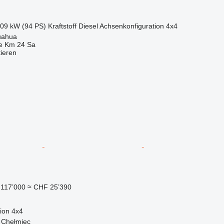
.09 kW (94 PS)
Kraftstoff
Diesel
Achsenkonfiguration
4x4
uahua
e Km 24 Sa
tieren
117’000
≈ CHF 25’390
ion
4x4
 Chełmiec