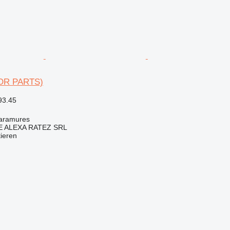
FOR PARTS)
93.45
aramures
 ALEXA RATEZ SRL
tieren