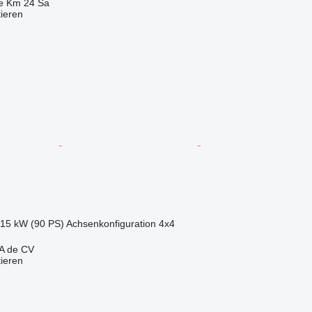
e Km 24 Sa
tieren
.15 kW (90 PS)
Achsenkonfiguration
4x4
A de CV
tieren