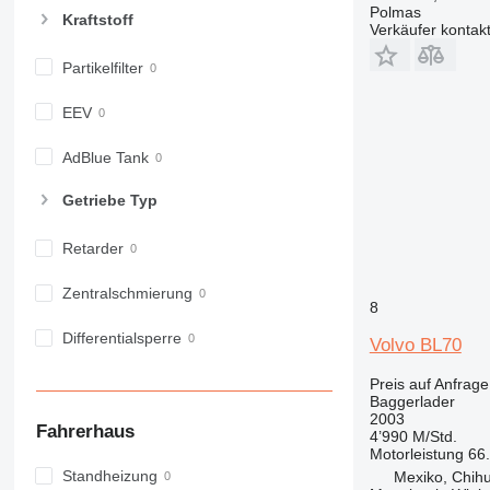
Polmas
Kraftstoff
Verkäufer kontak
Partikelfilter
EEV
AdBlue Tank
Getriebe Typ
Retarder
Zentralschmierung
8
Differentialsperre
Volvo BL70
Preis auf Anfrage
Baggerlader
2003
Fahrerhaus
4’990 M/Std.
Motorleistung
66
Standheizung
Mexiko, Chih