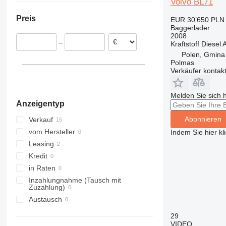
Volvo BL71
Slowenien
Preis
EUR 30’650
PLN 
Belgien
Baggerlader
2008
–
Kraftstoff
Diesel
A
Polen, Gmina
Polmas
Verkäufer kontak
Melden Sie sich 
Anzeigentyp
Abonnieren
Verkauf
vom Hersteller
Indem Sie hier kl
Leasing
Kredit
in Raten
Inzahlungnahme (Tausch mit
Zuzahlung)
Austausch
29
VIDEO