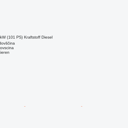
 kW (101 PS)
Kraftstoff
Diesel
dovščina
dovscina
tieren