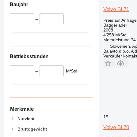
Baujahr
Volvo BL71
–
Preis auf Anfrage
Baggerlader
2008
4’258 M/Std.
Motorleistung
74
Slowenien, Aj
Balavto d.o.o. Aj
Verkäufer kontak
Betriebsstunden
–
M/Std.
Merkmale
15
Nutzlast
Volvo BL70
Bruttogewicht