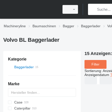
Machineryline
Baumaschinen
Bagger
Baggerlader
Vo
Volvo BL Baggerlader
15 Anzeigen
Kategorie
Filter
Baggerlader
Sortierung
:
Anze
Anzeigendatum
T
Marke
Case
Caterpillar
570