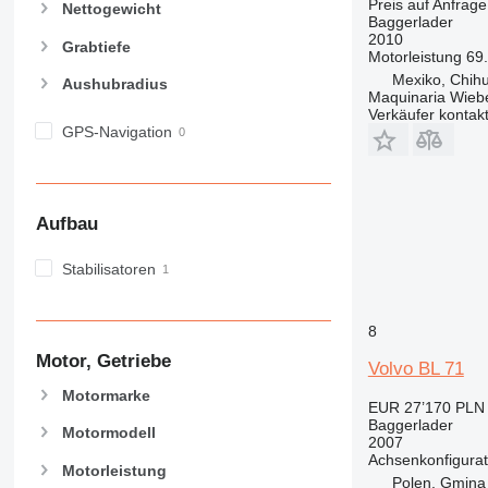
Preis auf Anfrage
Nettogewicht
Baggerlader
2010
Grabtiefe
Motorleistung
69
Mexiko, Chih
Aushubradius
Maquinaria Wieb
Verkäufer kontak
GPS-Navigation
Aufbau
Stabilisatoren
8
Motor, Getriebe
Volvo BL 71
Motormarke
EUR 27’170
PLN 
Baggerlader
Motormodell
2007
Achsenkonfigurat
Motorleistung
Polen, Gmina