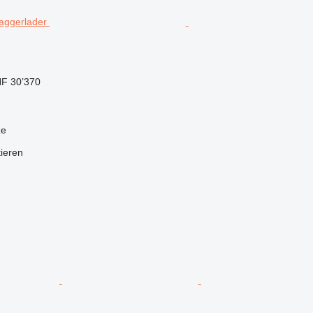
F 30’370
ze
tieren