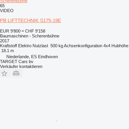
Scherenbühne
65
VIDEO
PB LIFTTECHNIK S175-19E
EUR 9’800
≈ CHF 9’158
Baumaschinen - Scherenbühne
2017
Kraftstoff
Elektro
Nutzlast
500 kg
Achsenkonfiguration
4x4
Hubhöhe
18.1 m
Niederlande, ES Eindhoven
TARGET Cars bv
Verkäufer kontaktieren