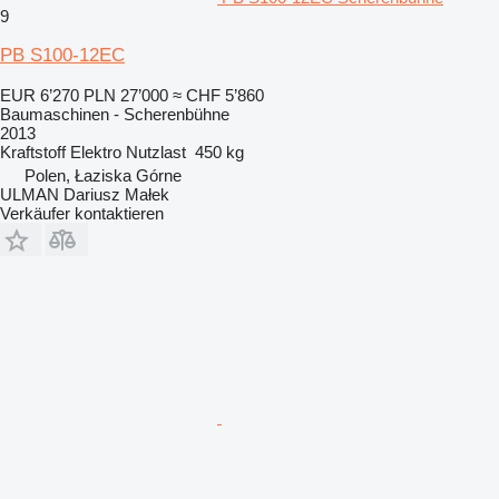
9
PB S100-12EC
EUR 6’270
PLN 27’000
≈ CHF 5’860
Baumaschinen - Scherenbühne
2013
Kraftstoff
Elektro
Nutzlast
450 kg
Polen, Łaziska Górne
ULMAN Dariusz Małek
Verkäufer kontaktieren