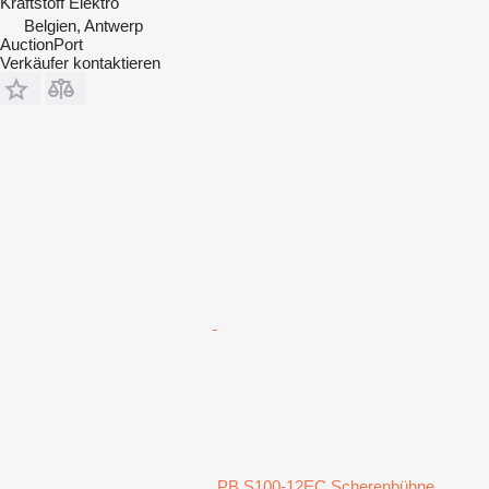
Kraftstoff
Elektro
Belgien, Antwerp
AuctionPort
Verkäufer kontaktieren
PB S100-12EC Scherenbühne