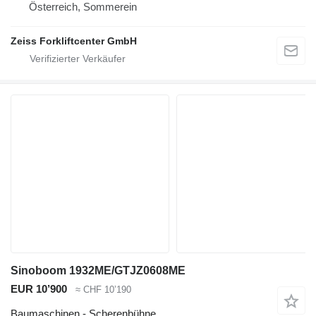
Österreich, Sommerein
Zeiss Forkliftcenter GmbH
Sinoboom 1932ME/GTJZ0608ME
EUR 10’900
≈ CHF 10’190
Baumaschinen - Scherenbühne