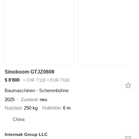
Sinoboom GTJZ0608
$ 8’800
≈ CHF 7’118
≈ EUR 7’616
Baumaschinen - Scherenbühne
2025
Zustand
neu
Nutzlast
250 kg
Hubhöhe
6 m
China
Intermak Group LLC