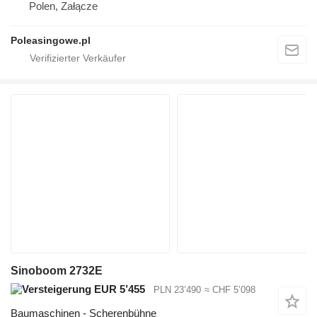
Polen, Załącze
Poleasingowe.pl
Sinoboom 2732E
EUR 5’455
PLN 23’490
≈ CHF 5’098
Baumaschinen - Scherenbühne