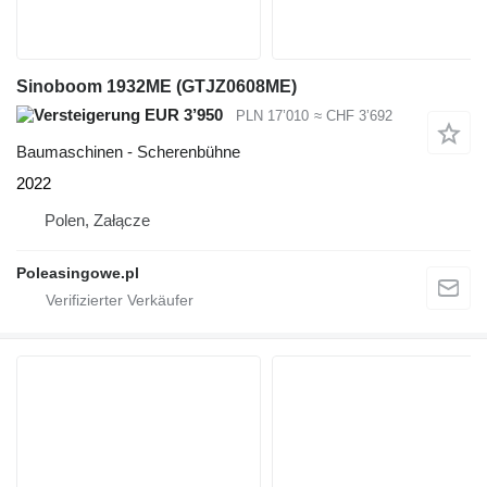
Sinoboom 1932ME (GTJZ0608ME)
EUR 3’950
PLN 17’010
≈ CHF 3’692
Baumaschinen - Scherenbühne
2022
Polen, Załącze
Poleasingowe.pl