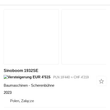
Sinoboom 1932SE
EUR 4’515
PLN 19’440
≈ CHF 4’219
Baumaschinen - Scherenbühne
2023
Polen, Załącze