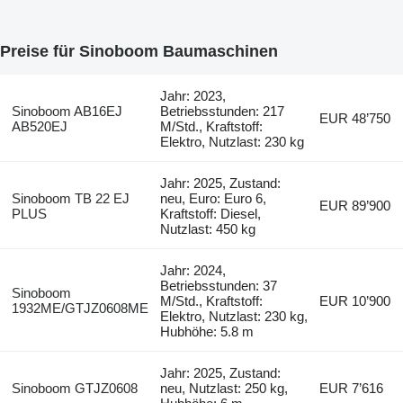
Preise für Sinoboom Baumaschinen
Jahr: 2023,
Sinoboom AB16EJ
Betriebsstunden: 217
EUR 48’750
AB520EJ
M/Std., Kraftstoff:
Elektro, Nutzlast: 230 kg
Jahr: 2025, Zustand:
Sinoboom TB 22 EJ
neu, Euro: Euro 6,
EUR 89’900
PLUS
Kraftstoff: Diesel,
Nutzlast: 450 kg
Jahr: 2024,
Betriebsstunden: 37
Sinoboom
M/Std., Kraftstoff:
EUR 10’900
1932ME/GTJZ0608ME
Elektro, Nutzlast: 230 kg,
Hubhöhe: 5.8 m
Jahr: 2025, Zustand:
Sinoboom GTJZ0608
neu, Nutzlast: 250 kg,
EUR 7’616