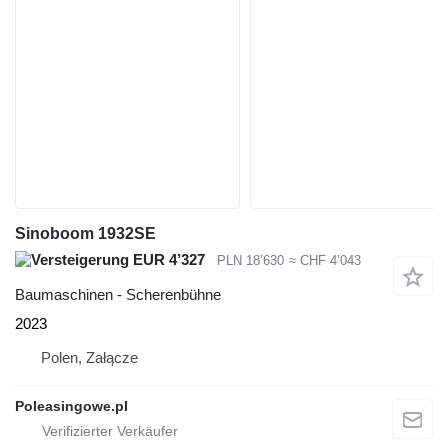
Sinoboom 1932SE
EUR 4’327
PLN 18’630
≈ CHF 4’043
Baumaschinen - Scherenbühne
2023
Polen, Załącze
Poleasingowe.pl