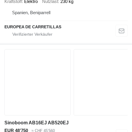
Kraftstoff
Elektro
Nutzlast
230 kg
Spanien, Beniparrell
EUROPEA DE CARRETILLAS
Sinoboom AB16EJ AB520EJ
EUR 48’750
≈ CHF 45’560