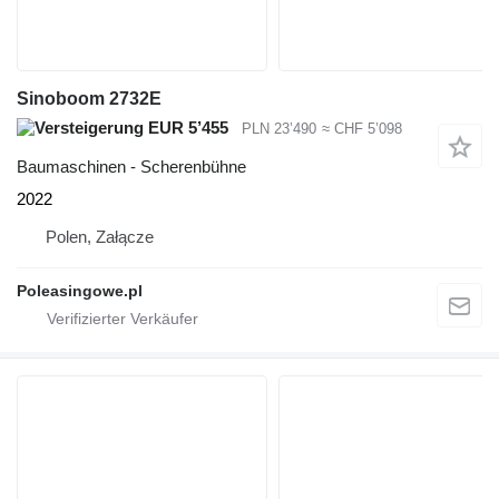
Sinoboom 2732E
EUR 5’455
PLN 23’490
≈ CHF 5’098
Baumaschinen - Scherenbühne
2022
Polen, Załącze
Poleasingowe.pl