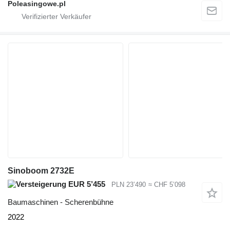
Poleasingowe.pl
Sinoboom 2732E
EUR 5’455
PLN 23’490
≈ CHF 5’098
Baumaschinen - Scherenbühne
2022