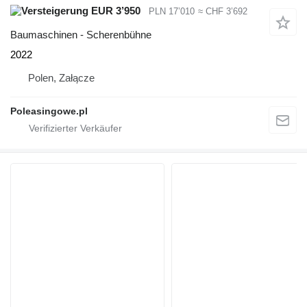
EUR 3’950
PLN 17’010
≈ CHF 3’692
Baumaschinen - Scherenbühne
2022
Polen, Załącze
Poleasingowe.pl