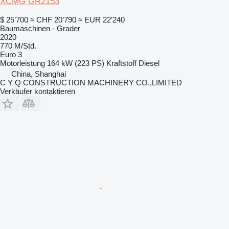
XCMG GR2153
$ 25’700
≈ CHF 20’790
≈ EUR 22’240
Baumaschinen - Grader
2020
770 M/Std.
Euro 3
Motorleistung
164 kW (223 PS)
Kraftstoff
Diesel
China, Shanghai
C Y Q CONSTRUCTION MACHINERY CO.,LIMITED
Verkäufer kontaktieren