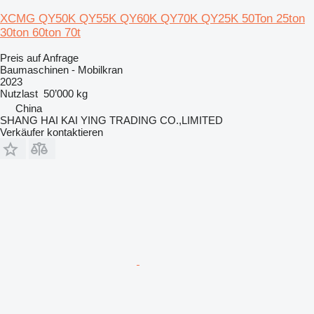
XCMG QY50K QY55K QY60K QY70K QY25K 50Ton 25ton
30ton 60ton 70t
Preis auf Anfrage
Baumaschinen - Mobilkran
2023
Nutzlast
50’000 kg
China
SHANG HAI KAI YING TRADING CO.,LIMITED
Verkäufer kontaktieren