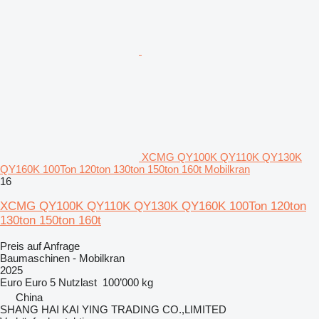
XCMG QY100K QY110K QY130K
QY160K 100Ton 120ton 130ton 150ton 160t Mobilkran
16
XCMG QY100K QY110K QY130K QY160K 100Ton 120ton
130ton 150ton 160t
Preis auf Anfrage
Baumaschinen - Mobilkran
2025
Euro
Euro 5
Nutzlast
100’000 kg
China
SHANG HAI KAI YING TRADING CO.,LIMITED