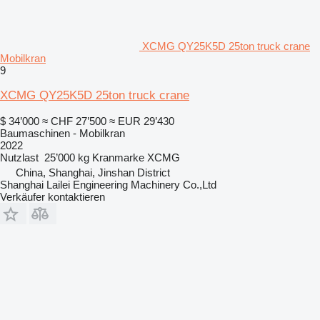
XCMG QY25K5D 25ton truck crane
Mobilkran
9
XCMG QY25K5D 25ton truck crane
$ 34’000
≈ CHF 27’500
≈ EUR 29’430
Baumaschinen - Mobilkran
2022
Nutzlast
25’000 kg
Kranmarke
XCMG
China, Shanghai, Jinshan District
Shanghai Lailei Engineering Machinery Co.,Ltd
Verkäufer kontaktieren