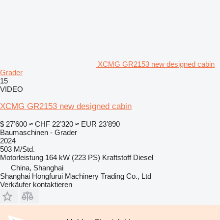
XCMG GR2153 new designed cabin
Grader
15
VIDEO
XCMG GR2153 new designed cabin
$ 27’600
≈ CHF 22’320
≈ EUR 23’890
Baumaschinen - Grader
2024
503 M/Std.
Motorleistung
164 kW (223 PS)
Kraftstoff
Diesel
China, Shanghai
Shanghai Hongfurui Machinery Trading Co., Ltd
Verkäufer kontaktieren