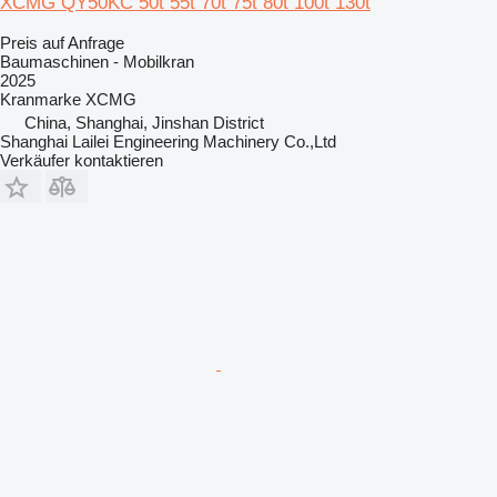
XCMG QY50KC 50t 55t 70t 75t 80t 100t 130t
Preis auf Anfrage
Baumaschinen - Mobilkran
2025
Kranmarke
XCMG
China, Shanghai, Jinshan District
Shanghai Lailei Engineering Machinery Co.,Ltd
Verkäufer kontaktieren