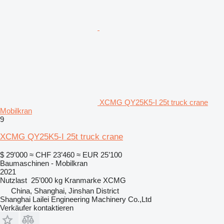
XCMG QY25K5-I 25t truck crane
Mobilkran
9
XCMG QY25K5-I 25t truck crane
$ 29’000
≈ CHF 23’460
≈ EUR 25’100
Baumaschinen - Mobilkran
2021
Nutzlast
25’000 kg
Kranmarke
XCMG
China, Shanghai, Jinshan District
Shanghai Lailei Engineering Machinery Co.,Ltd
Verkäufer kontaktieren