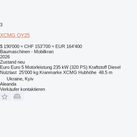
3
XCMG QY25
$ 190’000
≈ CHF 153’700
≈ EUR 164’400
Baumaschinen - Mobilkran
2026
Zustand
neu
Euro
Euro 5
Motorleistung
235 kW (320 PS)
Kraftstoff
Diesel
Nutzlast
25’000 kg
Kranmarke
XCMG
Hubhöhe
48.5 m
Ukraine, Kyiv
Aleanda
Verkäufer kontaktieren