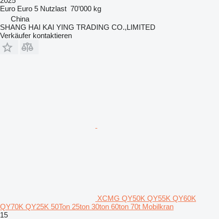
2025
Euro
Euro 5
Nutzlast
70’000 kg
China
SHANG HAI KAI YING TRADING CO.,LIMITED
Verkäufer kontaktieren
XCMG QY50K QY55K QY60K
QY70K QY25K 50Ton 25ton 30ton 60ton 70t Mobilkran
15