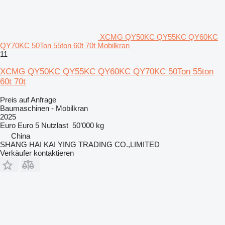
XCMG QY50KC QY55KC QY60KC
QY70KC 50Ton 55ton 60t 70t Mobilkran
11
XCMG QY50KC QY55KC QY60KC QY70KC 50Ton 55ton
60t 70t
Preis auf Anfrage
Baumaschinen - Mobilkran
2025
Euro
Euro 5
Nutzlast
50’000 kg
China
SHANG HAI KAI YING TRADING CO.,LIMITED
Verkäufer kontaktieren