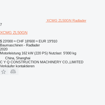
XCMG ZL50GN Radlader
7
XCMG ZL50GN
$ 23’000
≈ CHF 18’600
≈ EUR 19’910
Baumaschinen - Radlader
2020
Motorleistung
162 kW (220 PS)
Nutzlast
5’000 kg
China, Shanghai
C Y Q CONSTRUCTION MACHINERY CO.,LIMITED
Verkäufer kontaktieren