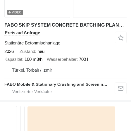
VIDEO
FABO SKIP SYSTEM CONCRETE BATCHING PLANT | 110m3/h Capacity
Preis auf Anfrage
Stationäre Betonmischanlage
2026
Zustand
neu
Kapazität
100 m3/h
Wasserbehälter
700 l
Türkei, Torbalı / İzmir
FABO Mobile & Stationary Crushing and Screening Plants | Concrete Batching Plants Manufacturer