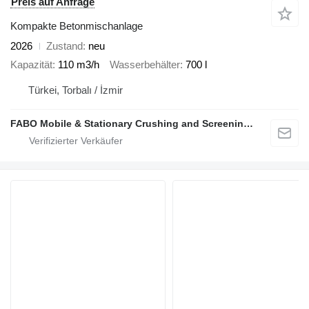
Preis auf Anfrage
Kompakte Betonmischanlage
2026
Zustand
neu
Kapazität
110 m3/h
Wasserbehälter
700 l
Türkei, Torbalı / İzmir
FABO Mobile & Stationary Crushing and Screening Plants | Concrete Batching Plants Manufacturer