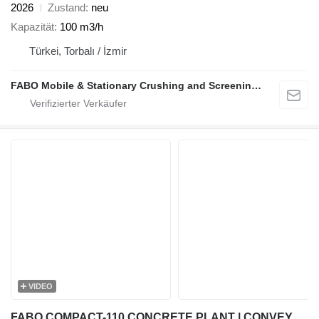
2026
Zustand
neu
Kapazität
100 m3/h
Türkei, Torbalı / İzmir
FABO Mobile & Stationary Crushing and Screening Plants | Concrete Batching Plants Manufacturer
VIDEO
FABO COMPACT-110 CONCRETE PLANT | CONVEYOR TYPE