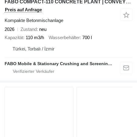
FABO COMPACT-110 CONCRETE PLANT | CONVEYOR TYPE
Preis auf Anfrage
Kompakte Betonmischanlage
2026
Zustand
neu
Kapazität
110 m3/h
Wasserbehälter
700 l
Türkei, Torbalı / İzmir
FABO Mobile & Stationary Crushing and Screening Plants | Concrete Batching Plants Manufacturer