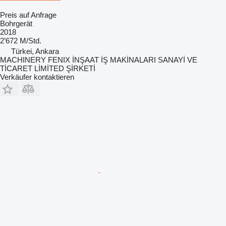
Preis auf Anfrage
Bohrgerät
2018
2’672 M/Std.
Türkei, Ankara
MACHINERY FENIX İNŞAAT İŞ MAKİNALARI SANAYİ VE
TİCARET LİMİTED ŞİRKETİ
Verkäufer kontaktieren