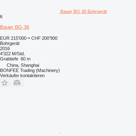
Bauer BG 36 Bohrgerät
6
Bauer BG 36
EUR 215’000
≈ CHF 200’900
Bohrgerät
2016
4’322 M/Std.
Grabtiefe
60 m
China, Shanghai
BONFEE Trading (Machinery)
Verkäufer kontaktieren