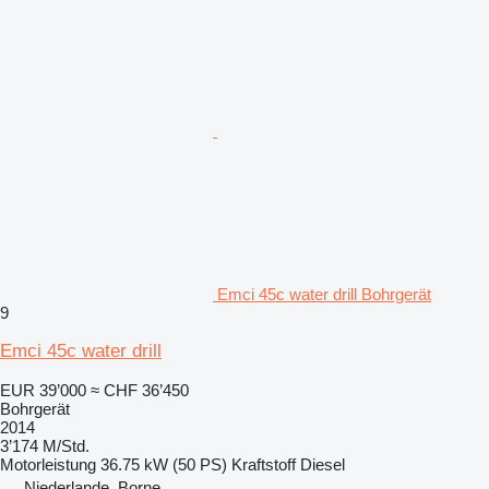
Emci 45c water drill Bohrgerät
9
Emci 45c water drill
EUR 39’000
≈ CHF 36’450
Bohrgerät
2014
3’174 M/Std.
Motorleistung
36.75 kW (50 PS)
Kraftstoff
Diesel
Niederlande, Borne