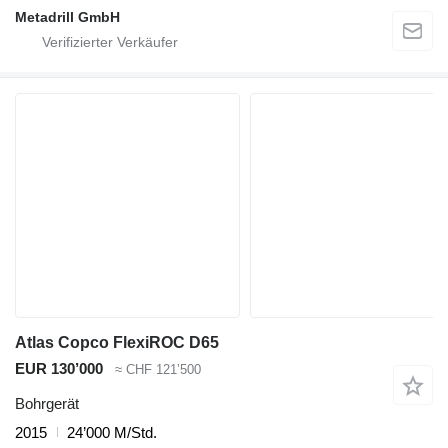
Metadrill GmbH
Atlas Copco FlexiROC D65
EUR 130’000
≈ CHF 121’500
Bohrgerät
2015
24’000 M/Std.