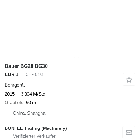
Bauer BG28 BG30
EUR 1
≈ CHF 0.93
Bohrgerät
2015
3’304 M/Std.
Grabtiefe
60 m
China, Shanghai
BONFEE Trading (Machinery)