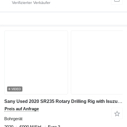
VIDEO
Sany Used 2020 SR235 Rotary Drilling Rig with Isuzu Engine & 445-4*14
Preis auf Anfrage
Bohrgerät
2020
4’000 M/Std.
Euro 3