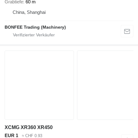
Grabtiefe
60 m
China, Shanghai
BONFEE Trading (Machinery)
XCMG XR360 XR450
EUR 1
≈ CHF 0.93