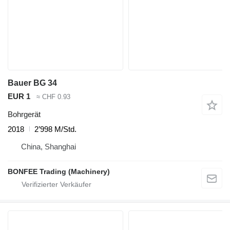
Bauer BG 34
EUR 1
≈ CHF 0.93
Bohrgerät
2018
2’998 M/Std.
China, Shanghai
BONFEE Trading (Machinery)