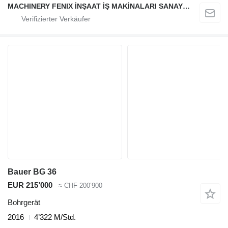
MACHINERY FENIX İNŞAAT İŞ MAKİNALARI SANAYİ VE TİCARET LİMİTED ŞİRKETİ
Bauer BG 36
EUR 215’000
≈ CHF 200’900
Bohrgerät
2016
4’322 M/Std.