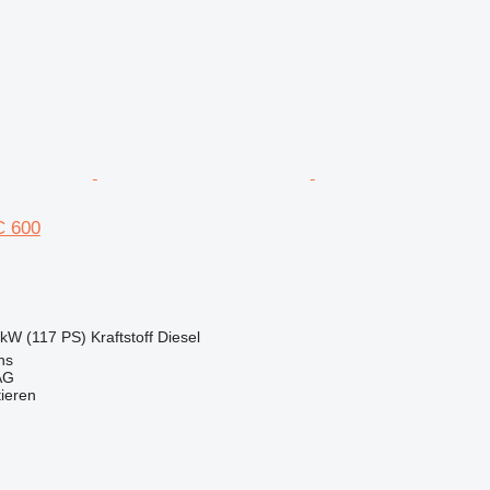
C 600
 kW (117 PS)
Kraftstoff
Diesel
ns
AG
tieren