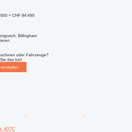
’500
≈ CHF 84’490
nigreich, Billingham
tieren
aschinen oder Fahrzeuge?
Sie das tun!
einstellen
k 407C