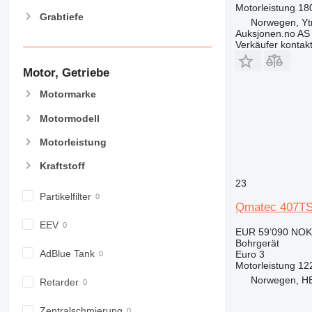
Motorleistung
18
Grabtiefe
Norwegen, Yt
Auksjonen.no AS
Verkäufer kontak
Motor, Getriebe
Motormarke
Motormodell
Motorleistung
Kraftstoff
23
Partikelfilter
Qmatec 407TS
EEV
EUR 59’090
NOK
Bohrgerät
AdBlue Tank
Euro 3
Motorleistung
12
Norwegen, H
Retarder
Zentralschmierung