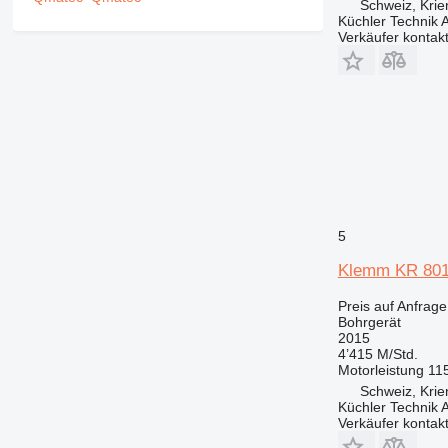
Schweiz, Krie
Küchler Technik 
Verkäufer kontak
5
Klemm KR 80
Preis auf Anfrage
Bohrgerät
2015
4’415 M/Std.
Motorleistung
11
Schweiz, Krie
Küchler Technik 
Verkäufer kontak