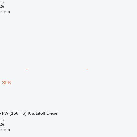
ns
AG
tieren
1 3FK
5 kW (156 PS)
Kraftstoff
Diesel
ns
AG
tieren