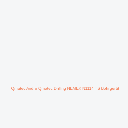
Qmatec Andre Qmatec Drilling NEMEK N1114 TS Bohrgerät