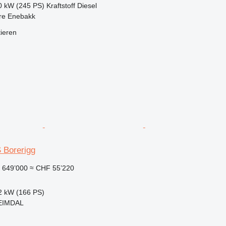
0 kW (245 PS)
Kraftstoff
Diesel
re Enebakk
tieren
 Borerigg
 649’000
≈ CHF 55’220
2 kW (166 PS)
EIMDAL