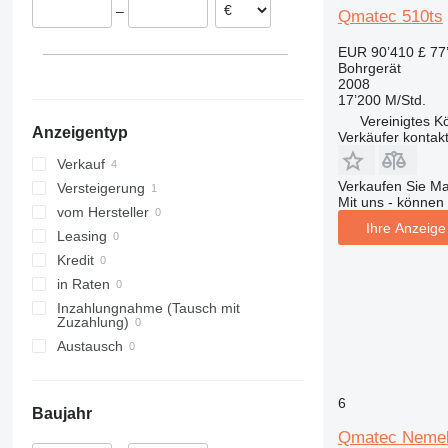
–
Qmatec 510ts
EUR 90’410
£ 77
Bohrgerät
2008
17’200 M/Std.
Vereinigtes Kö
Anzeigentyp
Verkäufer kontak
Verkauf
Verkaufen Sie M
Versteigerung
Mit uns - können 
vom Hersteller
Ihre Anzeige 
Leasing
Kredit
in Raten
Inzahlungnahme (Tausch mit
Zuzahlung)
Austausch
6
Baujahr
Qmatec Neme