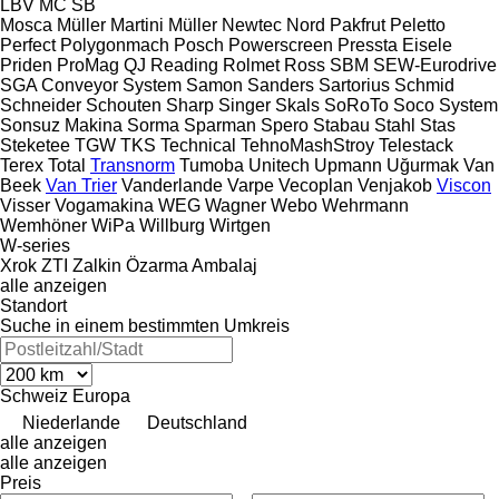
LBV
MC
SB
Mosca
Müller Martini
Müller
Newtec
Nord
Pakfrut
Peletto
Perfect
Polygonmach
Posch
Powerscreen
Pressta Eisele
Priden
ProMag
QJ
Reading
Rolmet
Ross
SBM
SEW-Eurodrive
SGA Conveyor System
Samon
Sanders
Sartorius
Schmid
Schneider
Schouten
Sharp
Singer
Skals
SoRoTo
Soco System
Sonsuz Makina
Sorma
Sparman
Spero
Stabau
Stahl
Stas
Steketee
TGW
TKS
Technical
TehnoMashStroy
Telestack
Terex
Total
Transnorm
Tumoba
Unitech
Upmann
Uğurmak
Van
Beek
Van Trier
Vanderlande
Varpe
Vecoplan
Venjakob
Viscon
Visser
Vogamakina
WEG
Wagner
Webo
Wehrmann
Wemhöner
WiPa
Willburg
Wirtgen
W-series
Xrok
ZTI
Zalkin
Özarma Ambalaj
alle anzeigen
Standort
Suche in einem bestimmten Umkreis
Schweiz
Europa
Niederlande
Deutschland
alle anzeigen
alle anzeigen
Preis