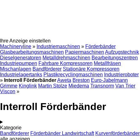
Ihre Anzeige einstellen
Machineryline
»
Industriemaschinen
»
Förderbänder
Glasbearbeitungsmaschinen
Papiermaschinen
Aufzugstechnik
Dieselgeneratoren
Metalldrehmaschinen
Bearbeitungszentren
Industriepumpen
Fahrbare Kompressoren
Metallfräsen
Mischanlagen
Bandförderer
Stationäre Kompressoren
Industrielagertanks
Plastikrecyclingmaschinen
Industrieroboter
»
Interroll Förderbänder
Aweta
Breston
Euro-Jabelmann
Grimme
Kinglink
Martin Stolze
Miedema
Transnorm
Van Trier
Viscon
»
Interroll Förderbänder
Kategorie
Bandförderer
Förderbänder Landwirtschaft
Kurvenförderbänder
alle anzeigen