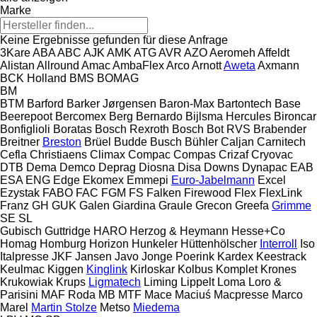
Marke
Keine Ergebnisse gefunden für diese Anfrage
3Kare
ABA
ABC
AJK
AMK
ATG
AVR
AZO
Aeromeh
Affeldt
Alistan
Allround
Amac
AmbaFlex
Arco
Arnott
Aweta
Axmann
BCK Holland
BMS
BOMAG
BM
BTM
Barford
Barker Jørgensen
Baron-Max
Bartontech
Base
Beerepoot
Bercomex
Berg
Bernardo
Bijlsma Hercules
Bironcar
Bonfiglioli
Boratas
Bosch Rexroth
Bosch
Bot RVS
Brabender
Breitner
Breston
Brüel
Budde
Busch
Bühler
Caljan
Carnitech
Cefla
Christiaens
Climax
Compac
Compas
Crizaf
Cryovac
DTB
Dema
Demco
Deprag
Diosna
Disa
Downs
Dynapac
EAB
ESA ENG
Edge
Ekomex
Emmepi
Euro-Jabelmann
Excel
Ezystak
FABO
FAC
FGM
FS
Falken
Firewood
Flex
FlexLink
Franz
GH
GUK
Galen
Giardina
Graule
Grecon
Greefa
Grimme
SE
SL
Gubisch
Guttridge
HARO
Herzog & Heymann
Hesse+Co
Homag
Homburg
Horizon
Hunkeler
Hüttenhölscher
Interroll
Iso
Italpresse
JKF
Jansen
Javo
Jonge Poerink
Kardex
Keestrack
Keulmac
Kiggen
Kinglink
Kirloskar
Kolbus
Komplet
Krones
Krukowiak
Krups
Ligmatech
Liming
Lippelt
Loma
Loro &
Parisini
MAF Roda
MB
MTF
Mace
Maciuś
Macpresse
Marco
Marel
Martin Stolze
Metso
Miedema