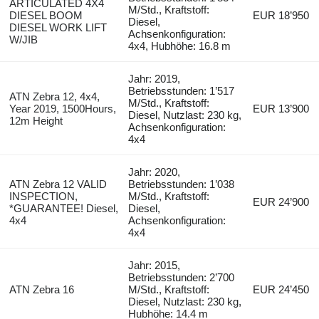
ARTICULATED 4X4
M/Std., Kraftstoff:
DIESEL BOOM
EUR 18’950
Diesel,
DIESEL WORK LIFT
Achsenkonfiguration:
W/JIB
4x4, Hubhöhe: 16.8 m
Jahr: 2019,
Betriebsstunden: 1’517
ATN Zebra 12, 4x4,
M/Std., Kraftstoff:
Year 2019, 1500Hours,
EUR 13’900
Diesel, Nutzlast: 230 kg,
12m Height
Achsenkonfiguration:
4x4
Jahr: 2020,
ATN Zebra 12 VALID
Betriebsstunden: 1’038
INSPECTION,
M/Std., Kraftstoff:
EUR 24’900
*GUARANTEE! Diesel,
Diesel,
4x4
Achsenkonfiguration:
4x4
Jahr: 2015,
Betriebsstunden: 2’700
ATN Zebra 16
M/Std., Kraftstoff:
EUR 24’450
Diesel, Nutzlast: 230 kg,
Hubhöhe: 14.4 m