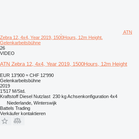
ATN
Zebra 12, 4x4, Year 2019, 1500Hours, 12m Height.
Gelenkarbeitsbühne
26
VIDEO
ATN Zebra 12, 4x4, Year 2019, 1500Hours, 12m Height
EUR 13’900
≈ CHF 12’990
Gelenkarbeitsbühne
2019
1’517 M/Std.
Kraftstoff
Diesel
Nutzlast
230 kg
Achsenkonfiguration
4x4
Niederlande, Winterswijk
Battels Trading
Verkäufer kontaktieren