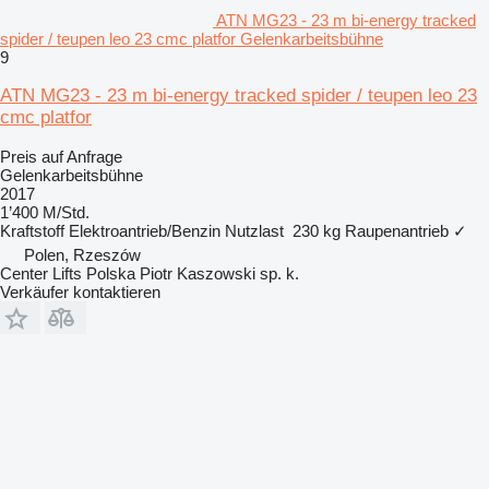
ATN MG23 - 23 m bi-energy tracked
spider / teupen leo 23 cmc platfor Gelenkarbeitsbühne
9
ATN MG23 - 23 m bi-energy tracked spider / teupen leo 23
cmc platfor
Preis auf Anfrage
Gelenkarbeitsbühne
2017
1’400 M/Std.
Kraftstoff
Elektroantrieb/Benzin
Nutzlast
230 kg
Raupenantrieb
✓
Polen, Rzeszów
Center Lifts Polska Piotr Kaszowski sp. k.
Verkäufer kontaktieren