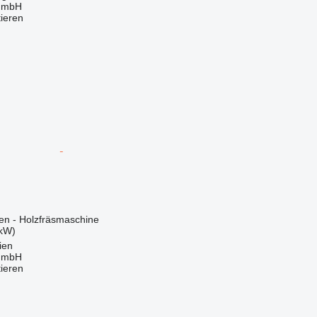
 GmbH
tieren
en - Holzfräsmaschine
 kW)
ien
 GmbH
tieren