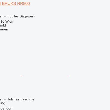
ell BRUKS RR800
en - mobiles Sägewerk
010 Wien
 GmbH
tieren
en - Holzfräsmaschine
 kW)
ugendorf