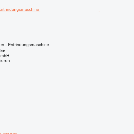
en - Entrindungsmaschine
ien
 GmbH
tieren