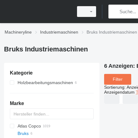
Machineryline
Industriemaschinen
Bruks Industriemaschinen
Bruks Industriemaschinen
6 Anzeigen:
Kategorie
Filter
Holzbearbeitungsmaschinen
Sortierung
:
Anze
Holzsägen
Anzeigendatum
T
Holzhäcksler
mobile Sägewerke
Marke
Holzfräsmaschinen
Entrindungsmaschinen
Atlas Copco
PDS
APD
AB
Ensis
VZ
AG3
Bruks
Pega
DrillAir
QAS
PDP
E-series
B-series
BM
GFS
VT
Rover
533
Airpure