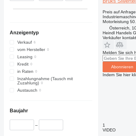
Bruks Siwerte
Preis auf Anfrage
Industriemaschin
Motorleistung
50
Österreich, 1
Anzeigentyp
Heindl Handels
Verkäufer kontak
Verkauf
vom Hersteller
Melden Sie sich 
Leasing
Kredit
Abonnieren
in Raten
Indem Sie hier kl
Inzahlungnahme (Tausch mit
Zuzahlung)
Austausch
Baujahr
1
–
VIDEO