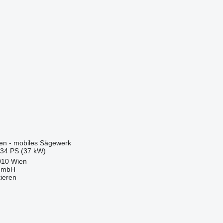
en - mobiles Sägewerk
.34 PS (37 kW)
010 Wien
 GmbH
tieren