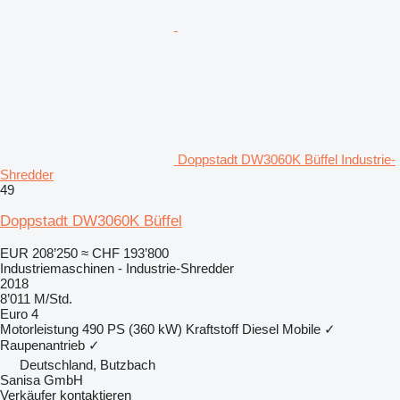
Doppstadt DW3060K Büffel Industrie-
Shredder
49
Doppstadt DW3060K Büffel
EUR 208’250
≈ CHF 193’800
Industriemaschinen - Industrie-Shredder
2018
8’011 M/Std.
Euro 4
Motorleistung
490 PS (360 kW)
Kraftstoff
Diesel
Mobile
✓
Raupenantrieb
✓
Deutschland, Butzbach
Sanisa GmbH
Verkäufer kontaktieren