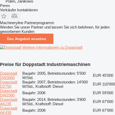
Polen, Janikowo
Perex
Verkäufer kontaktieren
Machineryline Partnerprogramm
Werden Sie unser Partner und lassen Sie sich belohnen, für jeden
geworbenen Kunden
Das Angebot ansehen
Weitere Informationen zu Doppstadt
Preise für Doppstadt Industriemaschinen
Doppstadt
Baujahr: 2005, Betriebsstunden: 5’500
EUR 45’000
DW3060
M/Std.
Doppstadt
Baujahr: 2007, Betriebsstunden: 14’000
EUR 110’000
DZ750
M/Std., Kraftstoff: Diesel
Doppstadt
Baujahr: 2006
EUR 59’000
DW2560
Doppstadt
Baujahr: 2014, Betriebsstunden: 3’800
EUR 67’000
AK235
M/Std., Kraftstoff: Diesel
Doppstadt
Baujahr: 2008
EUR 67’000
AK430