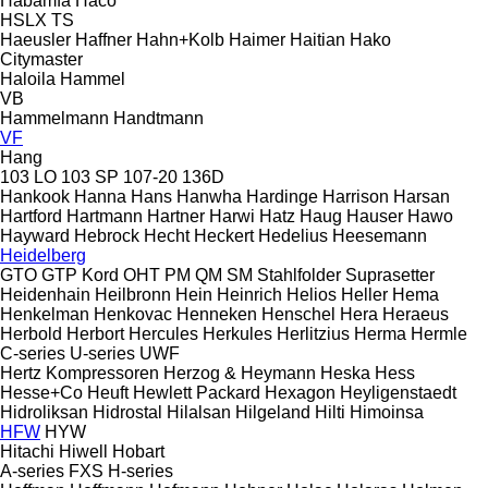
Habämfa
Haco
HSLX
TS
Haeusler
Haffner
Hahn+Kolb
Haimer
Haitian
Hako
Citymaster
Haloila
Hammel
VB
Hammelmann
Handtmann
VF
Hang
103 LO
103 SP
107-20
136D
Hankook
Hanna
Hans
Hanwha
Hardinge
Harrison
Harsan
Hartford
Hartmann
Hartner
Harwi
Hatz
Haug
Hauser
Hawo
Hayward
Hebrock
Hecht
Heckert
Hedelius
Heesemann
Heidelberg
GTO
GTP
Kord
OHT
PM
QM
SM
Stahlfolder
Suprasetter
Heidenhain
Heilbronn
Hein
Heinrich
Helios
Heller
Hema
Henkelman
Henkovac
Henneken
Henschel
Hera
Heraeus
Herbold
Herbort
Hercules
Herkules
Herlitzius
Herma
Hermle
C-series
U-series
UWF
Hertz Kompressoren
Herzog & Heymann
Heska
Hess
Hesse+Co
Heuft
Hewlett Packard
Hexagon
Heyligenstaedt
Hidroliksan
Hidrostal
Hilalsan
Hilgeland
Hilti
Himoinsa
HFW
HYW
Hitachi
Hiwell
Hobart
A-series
FXS
H-series