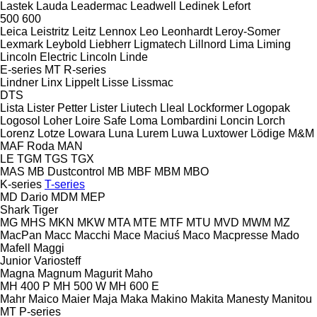
Lastek
Lauda
Leadermac
Leadwell
Ledinek
Lefort
500
600
Leica
Leistritz
Leitz
Lennox
Leo
Leonhardt
Leroy-Somer
Lexmark
Leybold
Liebherr
Ligmatech
Lillnord
Lima
Liming
Lincoln Electric
Lincoln
Linde
E-series
MT
R-series
Lindner
Linx
Lippelt
Lisse
Lissmac
DTS
Lista
Lister Petter
Lister
Liutech
Lleal
Lockformer
Logopak
Logosol
Loher
Loire Safe
Loma
Lombardini
Loncin
Lorch
Lorenz
Lotze
Lowara
Luna
Lurem
Luwa
Luxtower
Lödige
M&M
MAF Roda
MAN
LE
TGM
TGS
TGX
MAS
MB Dustcontrol
MB
MBF
MBM
MBO
K-series
T-series
MD Dario
MDM
MEP
Shark
Tiger
MG
MHS
MKN
MKW
MTA
MTE
MTF
MTU
MVD
MWM
MZ
MacPan
Macc
Macchi
Mace
Maciuś
Maco
Macpresse
Mado
Mafell
Maggi
Junior
Variosteff
Magna
Magnum
Magurit
Maho
MH 400 P
MH 500 W
MH 600 E
Mahr
Maico
Maier
Maja
Maka
Makino
Makita
Manesty
Manitou
MT
P-series