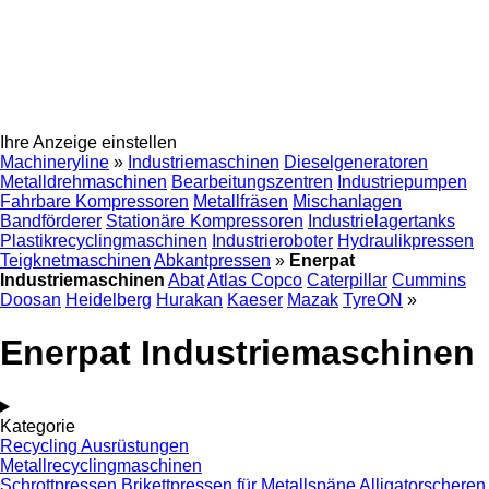
Ihre Anzeige einstellen
Machineryline
»
Industriemaschinen
Dieselgeneratoren
Metalldrehmaschinen
Bearbeitungszentren
Industriepumpen
Fahrbare Kompressoren
Metallfräsen
Mischanlagen
Bandförderer
Stationäre Kompressoren
Industrielagertanks
Plastikrecyclingmaschinen
Industrieroboter
Hydraulikpressen
Teigknetmaschinen
Abkantpressen
»
Enerpat
Industriemaschinen
Abat
Atlas Copco
Caterpillar
Cummins
Doosan
Heidelberg
Hurakan
Kaeser
Mazak
TyreON
»
Enerpat Industriemaschinen
Kategorie
Recycling Ausrüstungen
Metallrecyclingmaschinen
Schrottpressen
Brikettpressen für Metallspäne
Alligatorscheren