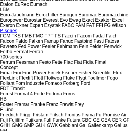
Etalon
EuRec
Eumach
LBM
Euro-Jabelmann
Eurochiller
Eurogen
Euromac
Euromacchine
Europower
Eurostar
Everest
Evo
Ewag
Exact
Exaktor
Excel
Exeron
Exner
Expert
Ezystak
FABO
FAM
FAT
FFI
FG Wilson
P-series
FGM
FKS
FMB
FMC
FPT
FS
Faccin
Facom
Fadal
Falch
Falcon
Faldo
Falken
Famup
Fanuc
Fastbind
Fasti
Fatosa
Favretto
Fed Power
Feeler
Fehlmann
Fein
Felder
Fenwick
Ferbo
Fermat
Ferrari
700-series
Ferrum
Fessmann
Festo
Fette
Fiac
Fiat
Fidia
Fimal
Concept
Fimar
Fini
Finn-Power
Fintek
Fischer
Fisher Scientific
Flex
FlexLink
Flexlift
Flott
Flottweg
Fluke
Flygt
Foellmer
Fogo
Foliant
Fom Industrie
Fomaco
Forberg
Ford
FDT
Transit
Forest
Format 4
Forte
Fortuna
Forus
HB
Foster
Framar
Franke
Franz
Frewitt
Frey
F-Line
Friedrich
Friggi
Fristam
Fritsch
Fronius
Fryma
Fu Promise Air
Fuji
Fujifilm
Fujikura
Full
Funke
Futura
GBC
GE
GEA
GER
GF
GHH
GMG
GMP
GUK
GWK
Gabbiani
Gai
Gallenkamp
Gallus
EM