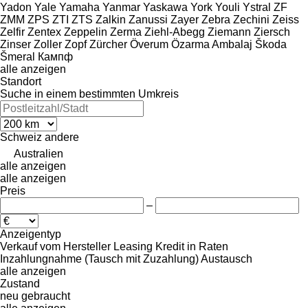
Yadon
Yale
Yamaha
Yanmar
Yaskawa
York
Youli
Ystral
ZF
ZMM
ZPS
ZTI
ZTS
Zalkin
Zanussi
Zayer
Zebra
Zechini
Zeiss
Zelfir
Zentex
Zeppelin
Zerma
Ziehl-Abegg
Ziemann
Ziersch
Zinser
Zoller
Zopf
Zürcher
Överum
Özarma Ambalaj
Škoda
Šmeral
Кампф
alle anzeigen
Standort
Suche in einem bestimmten Umkreis
Schweiz
andere
Australien
alle anzeigen
alle anzeigen
Preis
–
Anzeigentyp
Verkauf
vom Hersteller
Leasing
Kredit
in Raten
Inzahlungnahme (Tausch mit Zuzahlung)
Austausch
alle anzeigen
Zustand
neu
gebraucht