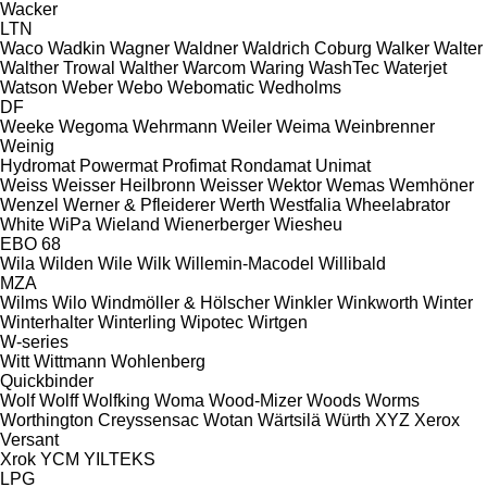
Wacker
LTN
Waco
Wadkin
Wagner
Waldner
Waldrich Coburg
Walker
Walter
Walther Trowal
Walther
Warcom
Waring
WashTec
Waterjet
Watson
Weber
Webo
Webomatic
Wedholms
DF
Weeke
Wegoma
Wehrmann
Weiler
Weima
Weinbrenner
Weinig
Hydromat
Powermat
Profimat
Rondamat
Unimat
Weiss
Weisser Heilbronn
Weisser
Wektor
Wemas
Wemhöner
Wenzel
Werner & Pfleiderer
Werth
Westfalia
Wheelabrator
White
WiPa
Wieland
Wienerberger
Wiesheu
EBO 68
Wila
Wilden
Wile
Wilk
Willemin-Macodel
Willibald
MZA
Wilms
Wilo
Windmöller & Hölscher
Winkler
Winkworth
Winter
Winterhalter
Winterling
Wipotec
Wirtgen
W-series
Witt
Wittmann
Wohlenberg
Quickbinder
Wolf
Wolff
Wolfking
Woma
Wood-Mizer
Woods
Worms
Worthington Creyssensac
Wotan
Wärtsilä
Würth
XYZ
Xerox
Versant
Xrok
YCM
YILTEKS
LPG