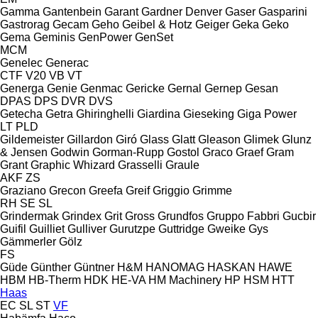
Gamma
Gantenbein
Garant
Gardner Denver
Gaser
Gasparini
Gastrorag
Gecam
Geho
Geibel & Hotz
Geiger
Geka
Geko
Gema
Geminis
GenPower
GenSet
MCM
Genelec
Generac
CTF
V20
VB
VT
Generga
Genie
Genmac
Gericke
Gernal
Gernep
Gesan
DPAS
DPS
DVR
DVS
Getecha
Getra
Ghiringhelli
Giardina
Gieseking
Giga Power
LT
PLD
Gildemeister
Gillardon
Giró
Glass
Glatt
Gleason
Glimek
Glunz
& Jensen
Godwin
Gorman-Rupp
Gostol
Graco
Graef
Gram
Grant
Graphic Whizard
Grasselli
Graule
AKF
ZS
Graziano
Grecon
Greefa
Greif
Griggio
Grimme
RH
SE
SL
Grindermak
Grindex
Grit
Gross
Grundfos
Gruppo Fabbri
Gucbir
Guifil
Guilliet
Gulliver
Gurutzpe
Guttridge
Gweike
Gys
Gämmerler
Gölz
FS
Güde
Günther
Güntner
H&M
HANOMAG
HASKAN
HAWE
HBM
HB‑Therm
HDK
HE-VA
HM Machinery
HP
HSM
HTT
Haas
EC
SL
ST
VF