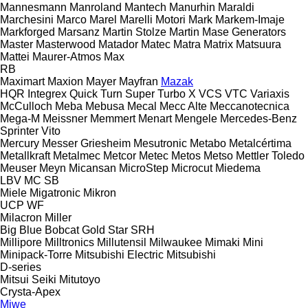
Mannesmann
Manroland
Mantech
Manurhin
Maraldi
Marchesini
Marco
Marel
Marelli Motori
Mark
Markem-Imaje
Markforged
Marsanz
Martin Stolze
Martin
Mase Generators
Master
Masterwood
Matador
Matec
Matra
Matrix
Matsuura
Mattei
Maurer-Atmos
Max
RB
Maximart
Maxion
Mayer
Mayfran
Mazak
HQR
Integrex
Quick Turn
Super Turbo X
VCS
VTC
Variaxis
McCulloch
Meba
Mebusa
Mecal
Mecc Alte
Meccanotecnica
Mega-M
Meissner
Memmert
Menart
Mengele
Mercedes-Benz
Sprinter
Vito
Mercury
Messer Griesheim
Mesutronic
Metabo
Metalcértima
Metallkraft
Metalmec
Metcor
Metec
Metos
Metso
Mettler Toledo
Meuser
Meyn
Micansan
MicroStep
Microcut
Miedema
LBV
MC
SB
Miele
Migatronic
Mikron
UCP
WF
Milacron
Miller
Big Blue
Bobcat
Gold Star
SRH
Millipore
Milltronics
Millutensil
Milwaukee
Mimaki
Mini
Minipack-Torre
Mitsubishi Electric
Mitsubishi
D-series
Mitsui Seiki
Mitutoyo
Crysta-Apex
Miwe