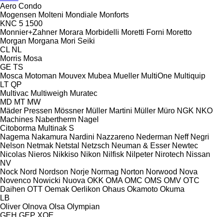
Aero
Condo
Mogensen
Molteni
Mondiale
Monforts
KNC 5 1500
Monnier+Zahner
Morara
Morbidelli
Moretti Forni
Moretto
Morgan
Morgana
Mori Seiki
CL
NL
Morris
Mosa
GE
TS
Mosca
Motoman
Mouvex
Mubea
Mueller
MultiOne
Multiquip
LT
QP
Multivac
Multiweigh
Muratec
MD
MT
MW
Mäder Pressen
Mössner
Müller Martini
Müller
Müro
NGK
NKO
Machines
Nabertherm
Nagel
Citoborma
Multinak S
Nagema
Nakamura
Nardini
Nazzareno
Nederman
Neff
Negri
Nelson
Netmak
Netstal
Netzsch
Neuman & Esser
Newtec
Nicolas
Nieros
Nikkiso
Nikon
Nilfisk
Nilpeter
Nirotech
Nissan
NV
Nock
Nord
Nordson
Norje
Normag
Norton
Norwood
Nova
Novenco
Nowicki
Nuova
OKK
OMA
OMC
OMS
OMV
OTC
Daihen
OTT
Oemak
Oerlikon
Ohaus
Okamoto
Okuma
LB
Oliver
Olnova
Olsa
Olympian
GEH
GEP
XQE