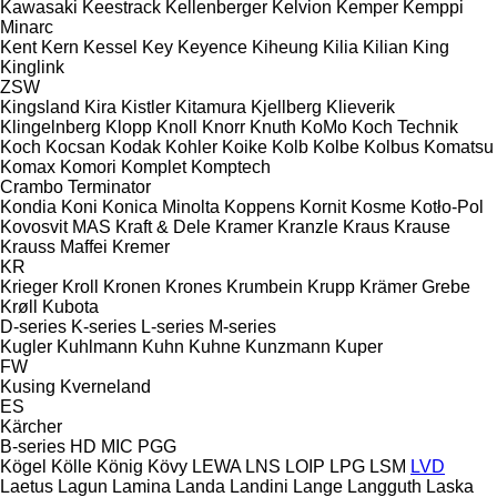
Kawasaki
Keestrack
Kellenberger
Kelvion
Kemper
Kemppi
Minarc
Kent
Kern
Kessel
Key
Keyence
Kiheung
Kilia
Kilian
King
Kinglink
ZSW
Kingsland
Kira
Kistler
Kitamura
Kjellberg
Klieverik
Klingelnberg
Klopp
Knoll
Knorr
Knuth
KoMo
Koch Technik
Koch
Kocsan
Kodak
Kohler
Koike
Kolb
Kolbe
Kolbus
Komatsu
Komax
Komori
Komplet
Komptech
Crambo
Terminator
Kondia
Koni
Konica Minolta
Koppens
Kornit
Kosme
Kotło-Pol
Kovosvit MAS
Kraft & Dele
Kramer
Kranzle
Kraus
Krause
Krauss Maffei
Kremer
KR
Krieger
Kroll
Kronen
Krones
Krumbein
Krupp
Krämer Grebe
Krøll
Kubota
D-series
K-series
L-series
M-series
Kugler
Kuhlmann
Kuhn
Kuhne
Kunzmann
Kuper
FW
Kusing
Kverneland
ES
Kärcher
B-series
HD
MIC
PGG
Kögel
Kölle
König
Kövy
LEWA
LNS
LOIP
LPG
LSM
LVD
Laetus
Lagun
Lamina
Landa
Landini
Lange
Langguth
Laska