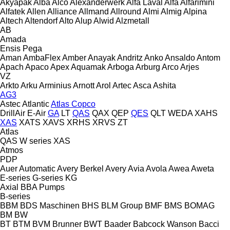
Akyapak
Alba
Alco
Alexanderwerk
Alfa Laval
Alfa
Alfarimini
Alfatek
Allen
Alliance
Allmand
Allround
Almi
Almig
Alpina
Altech
Altendorf
Alto
Alup
Alwid
Alzmetall
AB
Amada
Ensis
Pega
Aman
AmbaFlex
Amber
Anayak
Andritz
Anko
Ansaldo
Antom
Apach
Apaco
Apex
Aquamak
Arboga
Arburg
Arco
Arjes
VZ
Arkto
Arku
Arminius
Arnott
Arol
Artec
Asca
Ashita
AG3
Astec
Atlantic
Atlas Copco
DrillAir
E-Air
GA
LT
QAS
QAX
QEP
QES
QLT
WEDA
XAHS
XAS
XATS
XAVS
XRHS
XRVS
ZT
Atlas
QAS
W series
XAS
Atmos
PDP
Auer
Automatic
Avery Berkel
Avery
Avia
Avola
Awea
Aweta
E-series
G-series
KG
Axial
BBA Pumps
B-series
BBM
BDS Maschinen
BHS
BLM Group
BMF
BMS
BOMAG
BM
BW
BT
BTM
BVM Brunner
BWT
Baader
Babcock Wanson
Bacci