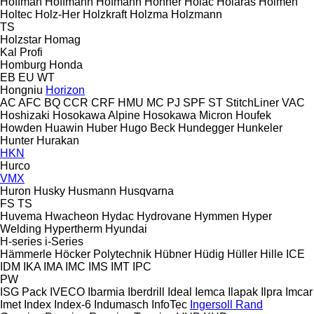
Hoffman
Hoffmann
Hofmann
Hohner
Holac
Holaras
Holmen
Holtec
Holz-Her
Holzkraft
Holzma
Holzmann
TS
Holzstar
Homag
Kal
Profi
Homburg
Honda
EB
EU
WT
Hongniu
Horizon
AC
AFC
BQ
CCR
CRF
HMU
MC
PJ
SPF
ST
StitchLiner
VAC
Hoshizaki
Hosokawa Alpine
Hosokawa Micron
Houfek
Howden
Huawin
Huber
Hugo Beck
Hundegger
Hunkeler
Hunter
Hurakan
HKN
Hurco
VMX
Huron
Husky
Husmann
Husqvarna
FS
TS
Huvema
Hwacheon
Hydac
Hydrovane
Hymmen
Hyper
Welding
Hypertherm
Hyundai
H-series
i-Series
Hämmerle
Höcker Polytechnik
Hübner
Hüdig
Hüller Hille
ICE
IDM
IKA
IMA
IMC
IMS
IMT
IPC
PW
ISG Pack
IVECO
Ibarmia
Iberdrill
Ideal
Iemca
Ilapak
Ilpra
Imcar
Imet
Index
Index-6
Indumasch
InfoTec
Ingersoll Rand