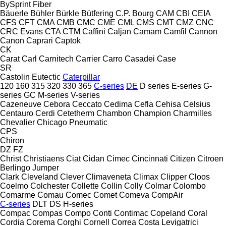
BySprint Fiber
Bäuerle
Bühler
Bürkle
Bütfering
C.P. Bourg
CAM
CBI
CEIA
CFS
CFT
CMA
CMB
CMC
CME
CML
CMS
CMT
CMZ
CNC
CRC Evans
CTA
CTM
Caffini
Caljan
Camam
Camfil
Cannon
Canon
Caprari
Captok
CK
Carat
Carl
Carnitech
Carrier
Carro
Casadei
Case
SR
Castolin Eutectic
Caterpillar
120
160
315
320
330
365
C-series
DE
D series
E-series
G-
series
GC
M-series
V-series
Cazeneuve
Cebora
Ceccato
Cedima
Cefla
Cehisa
Celsius
Centauro
Cerdi
Cetetherm
Chambon
Champion
Charmilles
Chevalier
Chicago Pneumatic
CPS
Chiron
DZ
FZ
Christ
Christiaens
Ciat
Cidan
Cimec
Cincinnati
Citizen
Citroen
Berlingo
Jumper
Clark
Cleveland
Clever
Climaveneta
Climax
Clipper
Cloos
Coelmo
Colchester
Collette
Collin
Colly
Colmar
Colombo
Comarme
Comau
Comec
Comet
Comeva
CompAir
C-series
DLT
DS
H-series
Compac
Compas
Compo
Conti
Contimac
Copeland
Coral
Cordia
Corema
Corghi
Cornell
Correa
Costa Levigatrici