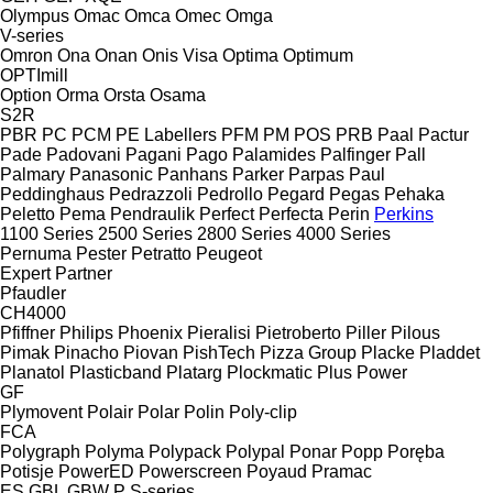
Olympus
Omac
Omca
Omec
Omga
V-series
Omron
Ona
Onan
Onis Visa
Optima
Optimum
OPTImill
Option
Orma
Orsta
Osama
S2R
PBR
PC
PCM
PE Labellers
PFM
PM
POS
PRB
Paal
Pactur
Pade
Padovani
Pagani
Pago
Palamides
Palfinger
Pall
Palmary
Panasonic
Panhans
Parker
Parpas
Paul
Peddinghaus
Pedrazzoli
Pedrollo
Pegard
Pegas
Pehaka
Peletto
Pema
Pendraulik
Perfect
Perfecta
Perin
Perkins
1100 Series
2500 Series
2800 Series
4000 Series
Pernuma
Pester
Petratto
Peugeot
Expert
Partner
Pfaudler
CH4000
Pfiffner
Philips
Phoenix
Pieralisi
Pietroberto
Piller
Pilous
Pimak
Pinacho
Piovan
PishTech
Pizza Group
Placke
Pladdet
Planatol
Plasticband
Platarg
Plockmatic
Plus Power
GF
Plymovent
Polair
Polar
Polin
Poly-clip
FCA
Polygraph
Polyma
Polypack
Polypal
Ponar
Popp
Poręba
Potisje
PowerED
Powerscreen
Poyaud
Pramac
ES
GBL
GBW
P
S-series