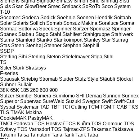
Siemens
Sigma
Signode
Simasv
Simon
Sind
Sinmag
Sisu
Sixis
Skan
SlowBeer
Smec
Smipack
SoRoTo
Soco System
T-10
Socomec
Sodeca
Sodick
Soehnle
Soenen Hendrik
Soitaab
Solar
Solaris
Sollich
Somab
Sonsuz Makina
Soraluce
Sorma
Sormac
Sottoriva
Speck
Spinner
Spitzer
Spomasz
Springer
Spänex
Stabau
Stago
Stahl
Stahlfest
Stahlgruppe
Stahlwerk
Stama
Stamford
Stanko
Stankoimport
Stanley
Star
Starrag
Stas
Steen
Stenhøj
Stenner
Stephan
Stephill
SSDP
Sterling Sihi
Sterling
Steton
Stiefelmayer
Stiga
Stihl
TS
Stiler
Stork
Stratasys
F-series
Strausak
Striebig
Stromab
Studer
Stulz
Style
Stäubli
Stöckel
Suhner
Sullair
38K
65K
185
260
600
900
Sulzer
Sumbel
Sumera
Sumitomo SHI Demag
Sunnen
Sunnex
Superior
Supervac
SureWeld
Suzuki
Swegon
Swift
Swift-Cut
Syspal
Systemair
TAD
TBT
TCI Cutting
TCM
TGM
TICAB
TKS
TLS
TMAK Makina
CookieMAK
PastryMAK
TMCI Padovan
TOS Hostivař
TOS Kuřim
TOS Olomouc
TOS
Svitavy
TOS Varnsdorf
TOS
Tajmac-ZPS
Takamaz
Takisawa
Takumi
Talsa
Tamutom
Tana
Tank
Tank
Tatra