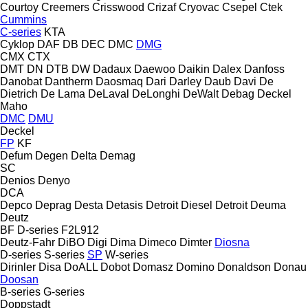
Courtoy
Creemers
Crisswood
Crizaf
Cryovac
Csepel
Ctek
Cummins
C-series
KTA
Cyklop
DAF
DB
DEC
DMC
DMG
CMX
CTX
DMT
DN
DTB
DW
Dadaux
Daewoo
Daikin
Dalex
Danfoss
Danobat
Dantherm
Daosmaq
Dari
Darley
Daub
Davi
De
Dietrich
De Lama
DeLaval
DeLonghi
DeWalt
Debag
Deckel
Maho
DMC
DMU
Deckel
FP
KF
Defum
Degen
Delta
Demag
SC
Denios
Denyo
DCA
Depco
Deprag
Desta
Detasis
Detroit Diesel
Detroit
Deuma
Deutz
BF
D-series
F2L912
Deutz-Fahr
DiBO
Digi
Dima
Dimeco
Dimter
Diosna
D-series
S-series
SP
W-series
Dirinler
Disa
DoALL
Dobot
Domasz
Domino
Donaldson
Donau
Doosan
B-series
G-series
Doppstadt