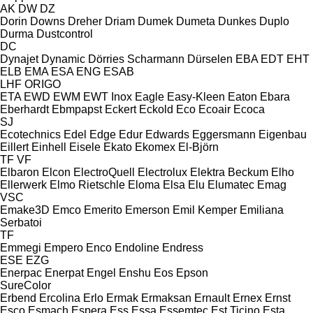
AK
DW
DZ
Dorin
Downs
Dreher
Driam
Dumek
Dumeta
Dunkes
Duplo
Durma
Dustcontrol
DC
Dynajet
Dynamic
Dörries Scharmann
Dürselen
EBA
EDT
EHT
ELB
EMA
ESA ENG
ESAB
LHF
ORIGO
ETA
EWD
EWM
EWT Inox
Eagle
Easy-Kleen
Eaton
Ebara
Eberhardt
Ebmpapst
Eckert
Eckold
Eco
Ecoair
Ecoca
SJ
Ecotechnics
Edel
Edge
Edur
Edwards
Eggersmann
Eigenbau
Eillert
Einhell
Eisele
Ekato
Ekomex
El-Björn
TF
VF
Elbaron
Elcon
ElectroQuell
Electrolux
Elektra Beckum
Elho
Ellerwerk
Elmo Rietschle
Eloma
Elsa
Elu
Elumatec
Emag
VSC
Emake3D
Emco
Emerito
Emerson
Emil Kemper
Emiliana
Serbatoi
TF
Emmegi
Empero
Enco
Endoline
Endress
ESE
EZG
Enerpac
Enerpat
Engel
Enshu
Eos
Epson
SureColor
Erbend
Ercolina
Erlo
Ermak
Ermaksan
Ernault
Ernex
Ernst
Esco
Esmach
Espera
Ess
Essa
Essemtec
Est Ticino
Esta