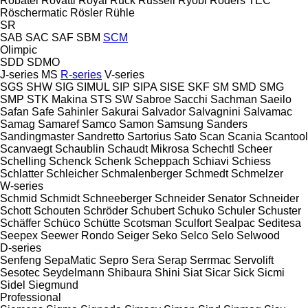
Robatel
Rovatti
Royal
Ruck
Russell
Ryobi
Röders TEC
Röschermatic
Rösler
Rühle
SR
SAB
SAC
SAF
SBM
SCM
Olimpic
SDD
SDMO
J-series
MS
R-series
V-series
SGS
SHW
SIG
SIMUL
SIP
SIPA
SISE
SKF
SM
SMD
SMG
SMP
STK Makina
STS
SW
Sabroe
Sacchi
Sachman
Saeilo
Safan
Safe
Sahinler
Sakurai
Salvador
Salvagnini
Salvamac
Samag
Samaref
Samco
Samon
Samsung
Sanders
Sandingmaster
Sandretto
Sartorius
Sato
Scan
Scania
Scantool
Scanvaegt
Schaublin
Schaudt Mikrosa
Schechtl
Scheer
Schelling
Schenck
Schenk
Scheppach
Schiavi
Schiess
Schlatter
Schleicher
Schmalenberger
Schmedt
Schmelzer
W-series
Schmid
Schmidt
Schneeberger
Schneider Senator
Schneider
Schott
Schouten
Schröder
Schubert
Schuko
Schuler
Schuster
Schäffer
Schüco
Schütte
Scotsman
Sculfort
Sealpac
Seditesa
Seepex
Seewer Rondo
Seiger
Seko
Selco
Selo
Selwood
D-series
Senfeng
SepaMatic
Sepro
Sera
Serap
Serrmac
Servolift
Sesotec
Seydelmann
Shibaura
Shini
Siat
Sicar
Sick
Sicmi
Sidel
Siegmund
Professional