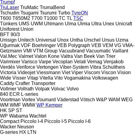
Trumpf
TruLaser
TruMatic
TrumaBend
Tschudin
Tsugami
Tsurumi
Turbo
TyreON
T600
T650M2
T700
T1000
TC
TL
TSC
Tünkers
UMS
UWM
Uhlmann
Ulma
Ulmia
Ultra
Unex
Unicraft
Uniforest
Union
BFT 90/3
Unisign
Unitech
Universal
Unox
Untha
Urschel
Ursus
Uzma
Uğurmak
VDF Boehringer
VEB Polygraph
VEB
VEM
VG
VMA-
Getzmann
VMI
VTM Group
Vacuubrand
Vacuumatic
Vaillant
Val.Mec
Valmet
Valon Kone
Valtra
Van Beek
Van Trier
Varimixer
Varisco
Varpe
Vecoplan
Velati
Vemag
Venjakob
Verdés
Veriforce
Vertongen
Viber-System
Vibra Schultheis
Victoria
Videojet
Viessmann
Viet
Viper
Viscom
Viscon
Vision
Wide
Visser
Vitap
Vitella
Vito
Vogamakina
Volkswagen
Caddy
Crafter
Transporter
Vollmer
Vollrath
Volpak
Volvac
Volvo
840
ECR
L-series
Voortman
Vortex
Voumard
Väderstad
Vötsch
W&P
WAM
WEG
WM
WMF
WMW
WP Kemper
HK
SP
ST
WP
Wabama
Wachtel
Compact
Piccolo I-4
Piccolo I-5
Piccolo I-6
Wacker Neuson
G-series
HX
LTN