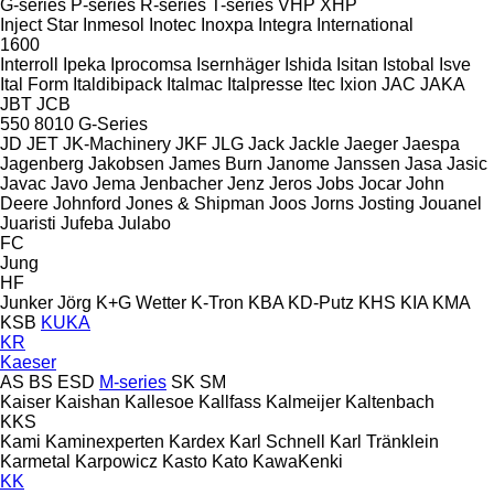
G-series
P-series
R-series
T-series
VHP
XHP
Inject Star
Inmesol
Inotec
Inoxpa
Integra
International
1600
Interroll
Ipeka
Iprocomsa
Isernhäger
Ishida
Isitan
Istobal
Isve
Ital Form
Italdibipack
Italmac
Italpresse
Itec
Ixion
JAC
JAKA
JBT
JCB
550
8010
G-Series
JD
JET
JK-Machinery
JKF
JLG
Jack
Jackle
Jaeger
Jaespa
Jagenberg
Jakobsen
James Burn
Janome
Janssen
Jasa
Jasic
Javac
Javo
Jema
Jenbacher
Jenz
Jeros
Jobs
Jocar
John
Deere
Johnford
Jones & Shipman
Joos
Jorns
Josting
Jouanel
Juaristi
Jufeba
Julabo
FC
Jung
HF
Junker
Jörg
K+G Wetter
K-Tron
KBA
KD-Putz
KHS
KIA
KMA
KSB
KUKA
KR
Kaeser
AS
BS
ESD
M-series
SK
SM
Kaiser
Kaishan
Kallesoe
Kallfass
Kalmeijer
Kaltenbach
KKS
Kami
Kaminexperten
Kardex
Karl Schnell
Karl Tränklein
Karmetal
Karpowicz
Kasto
Kato
KawaKenki
KK