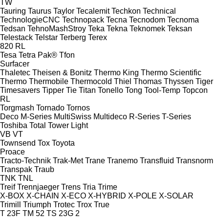
TW
Tauring
Taurus
Taylor
Tecalemit
Techkon
Technical
TechnologieCNC
Technopack
Tecna
Tecnodom
Tecnoma
Tedsan
TehnoMashStroy
Teka
Tekna
Teknomek
Teksan
Telestack
Telstar
Terberg
Terex
820
RL
Tesa
Tetra Pak®
Tfon
Surfacer
Thaletec
Theisen & Bonitz
Thermo King
Thermo Scientific
Thermo
Thermobile
Thermocold
Thiel
Thomas
Thyssen
Tiger
Timesavers
Tipper Tie
Titan
Tonello
Tong
Tool-Temp
Topcon
RL
Torgmash
Tornado
Tornos
Deco
M-Series
MultiSwiss
Multideco
R-Series
T-Series
Toshiba
Total
Tower Light
VB
VT
Townsend
Tox
Toyota
Proace
Tracto-Technik
Trak-Met
Trane
Tranemo
Transfluid
Transnorm
Transpak
Traub
TNK
TNL
Treif
Trennjaeger
Trens
Tria
Trime
X-BOX
X-CHAIN
X-ECO
X-HYBRID
X-POLE
X-SOLAR
Trimill
Triumph
Trotec
Trox
True
T 23F
TM 52
TS 23G 2