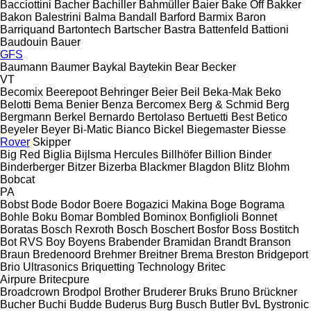
Bacciottini
Bacher
Bachiller
Bahmüller
Baier
Bake Off
Bakker
Bakon
Balestrini
Balma
Bandall
Barford
Barmix
Baron
Barriquand
Bartontech
Bartscher
Bastra
Battenfeld
Battioni
Baudouin
Bauer
GFS
Baumann
Baumer
Baykal
Baytekin
Bear
Becker
VT
Becomix
Beerepoot
Behringer
Beier
Beil
Beka-Mak
Beko
Belotti
Bema
Benier
Benza
Bercomex
Berg & Schmid
Berg
Bergmann
Berkel
Bernardo
Bertolaso
Bertuetti
Best
Betico
Beyeler
Beyer
Bi-Matic
Bianco
Bickel
Biegemaster
Biesse
Rover
Skipper
Big Red
Biglia
Bijlsma Hercules
Billhöfer
Billion
Binder
Binderberger
Bitzer
Bizerba
Blackmer
Blagdon
Blitz
Blohm
Bobcat
PA
Bobst
Bode
Bodor
Boere
Bogazici Makina
Boge
Bograma
Bohle
Boku
Bomar
Bombled
Bominox
Bonfiglioli
Bonnet
Boratas
Bosch Rexroth
Bosch
Boschert
Bosfor
Boss
Bostitch
Bot RVS
Boy
Boyens
Brabender
Bramidan
Brandt
Branson
Braun
Bredenoord
Brehmer
Breitner
Brema
Breston
Bridgeport
Brio Ultrasonics
Briquetting Technology
Britec
Airpure
Britecpure
Broadcrown
Brodpol
Brother
Bruderer
Bruks
Bruno
Brückner
Bucher
Buchi
Budde
Buderus
Burg
Busch
Butler
BvL
Bystronic