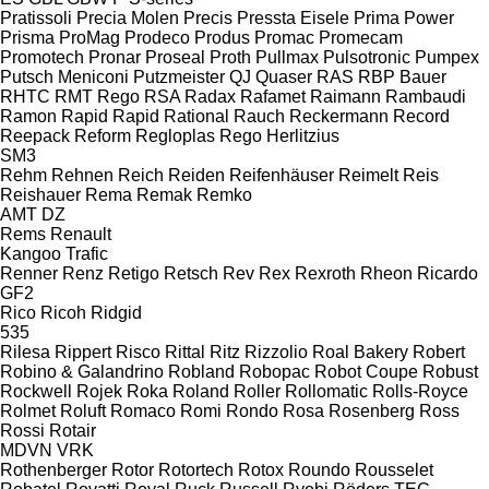
Pratissoli
Precia Molen
Precis
Pressta Eisele
Prima Power
Prisma
ProMag
Prodeco
Produs
Promac
Promecam
Promotech
Pronar
Proseal
Proth
Pullmax
Pulsotronic
Pumpex
Putsch Meniconi
Putzmeister
QJ
Quaser
RAS
RBP Bauer
RHTC
RMT Rego
RSA
Radax
Rafamet
Raimann
Rambaudi
Ramon
Rapid
Rapid
Rational
Rauch
Reckermann
Record
Reepack
Reform
Regloplas
Rego Herlitzius
SM3
Rehm
Rehnen
Reich
Reiden
Reifenhäuser
Reimelt
Reis
Reishauer
Rema
Remak
Remko
AMT
DZ
Rems
Renault
Kangoo
Trafic
Renner
Renz
Retigo
Retsch
Rev
Rex
Rexroth
Rheon
Ricardo
GF2
Rico
Ricoh
Ridgid
535
Rilesa
Rippert
Risco
Rittal
Ritz
Rizzolio
Roal Bakery
Robert
Robino & Galandrino
Robland
Robopac
Robot Coupe
Robust
Rockwell
Rojek
Roka
Roland
Roller
Rollomatic
Rolls-Royce
Rolmet
Roluft
Romaco
Romi
Rondo
Rosa
Rosenberg
Ross
Rossi
Rotair
MDVN
VRK
Rothenberger
Rotor
Rotortech
Rotox
Roundo
Rousselet