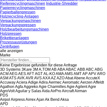
Reifenrecyclingmaschinen
Industrie-Shredder
Papierrecyclingmaschinen
Papierballenpressen
Holzrecycling-Anlagen
Verpackungsmaschinen
Verpackungspressen
Holzbearbeitungsmaschinen
Holzpressen
Brikettieranlagen
Prozessausrüstungen
Zentrifugen
alle anzeigen
Marke
Keine Ergebnisse gefunden für diese Anfrage
3D Systems
3Kare
3M
A.TOM
AB
ABA
ABAC
ABB
ABC
ABG
ACM
AEG
AES
AFT
AGT
AL-KO
AMA
AMS
AMT
AP
APV
ARO
ASM
ATS
AVK
AVR
AVS
AXA
AZ
AZO
Abat
Abene
AccuteX
Accuway
Aciera
Adige
Adira
Aermec
Aeromatic
Aerzen
Affeldt
Agathon
Agfa
Aggreko
Agie Charmilles
Agie
Agilent
Agre
AgroVolt
Aguilar y Salas
Aida
AirPro
Aircraft
Airman
PDS
Airpol
Airpress
Airrex
Ajan
Ak Bend
Aksa
APD