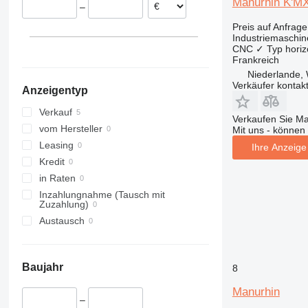
Manurhin K'M
–
Preis auf Anfrage
Industriemaschin
CNC
✓
Typ
horiz
Frankreich
Niederlande, 
Verkäufer kontak
Anzeigentyp
Verkauf
Verkaufen Sie M
vom Hersteller
Mit uns - können 
Leasing
Ihre Anzeige 
Kredit
in Raten
Inzahlungnahme (Tausch mit
Zuzahlung)
Austausch
Baujahr
8
Manurhin
–