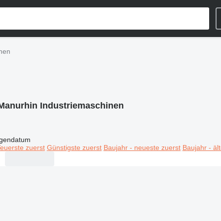
inen
Manurhin Industriemaschinen
igendatum
euerste zuerst
Günstigste zuerst
Baujahr - neueste zuerst
Baujahr - äl