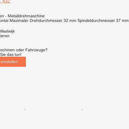
X 432
en - Metalldrehmaschine
ontal
Maximaler Drehdurchmesser
32 mm
Spindeldurchmesser
37 mm
Waalwijk
tieren
aschinen oder Fahrzeuge?
Sie das tun!
einstellen