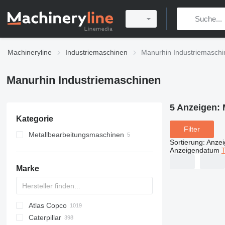
Machineryline
Industriemaschinen
Manurhin Industriemasch
Manurhin Industriemaschinen
5 Anzeigen:
Kategorie
Filter
Metallbearbeitungsmaschinen
Sortierung
:
Anze
Metalldrehmaschinen
Anzeigendatum
T
Metallpressen
Marke
Abkantpressen
Atlas Copco
PDS
APD
AB
Ensis
VZ
AG3
Caterpillar
Pega
DrillAir
QAS
PDP
E-series
B-series
BM
GFS
VT
Rover
533
Airpure
BySprint Fiber
CK
SR