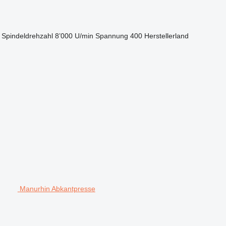
Spindeldrehzahl
8’000 U/min
Spannung
400
Herstellerland
Manurhin Abkantpresse