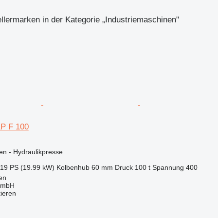
llermarken in der Kategorie „Industriemaschinen"
P F 100
en - Hydraulikpresse
.19 PS (19.99 kW)
Kolbenhub
60 mm
Druck
100 t
Spannung
400
en
GmbH
tieren