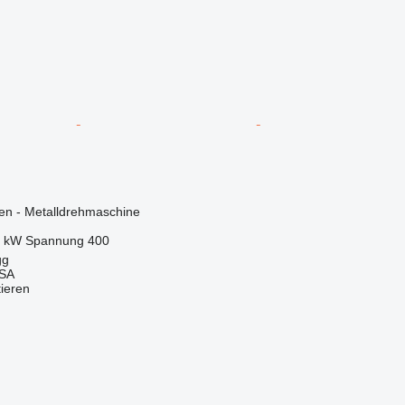
en - Metalldrehmaschine
7 kW
Spannung
400
gg
 SA
tieren