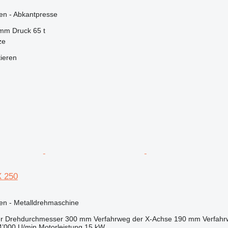
en - Abkantpresse
 mm
Druck
65 t
ze
tieren
X 250
en - Metalldrehmaschine
r Drehdurchmesser
300 mm
Verfahrweg der X-Achse
190 mm
Verfahr
4’000 U/min
Motorleistung
15 kW