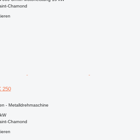
Saint-Chamond
tieren
X 250
en - Metalldrehmaschine
 kW
Saint-Chamond
tieren