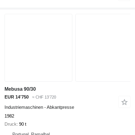
Mebusa 90/30
EUR 14’750
≈ CHF 13’720
Industriemaschinen - Abkantpresse
1982
Druck
90 t
Portugal, Ramalhal