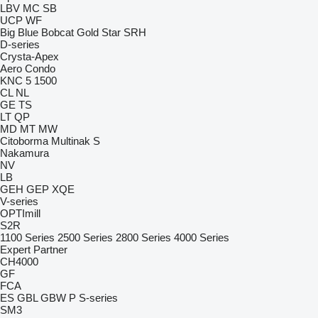
LBV
MC
SB
UCP
WF
Big Blue
Bobcat
Gold Star
SRH
D-series
Crysta-Apex
Aero
Condo
KNC 5 1500
CL
NL
GE
TS
LT
QP
MD
MT
MW
Citoborma
Multinak S
Nakamura
NV
LB
GEH
GEP
XQE
V-series
OPTImill
S2R
1100 Series
2500 Series
2800 Series
4000 Series
Expert
Partner
CH4000
GF
FCA
ES
GBL
GBW
P
S-series
SM3