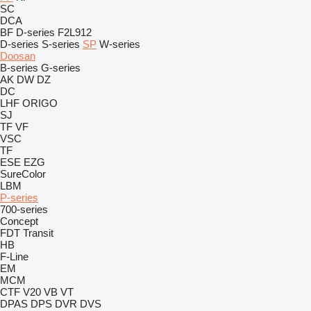
SC
DCA
BF
D-series
F2L912
D-series
S-series
SP
W-series
Doosan
B-series
G-series
AK
DW
DZ
DC
LHF
ORIGO
SJ
TF
VF
VSC
TF
ESE
EZG
SureColor
LBM
P-series
700-series
Concept
FDT
Transit
HB
F-Line
EM
MCM
CTF
V20
VB
VT
DPAS
DPS
DVR
DVS