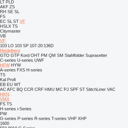
LT
PLD
AKF
ZS
RH
SE
SL
FS
EC
SL
ST
VF
HSLX
TS
Citymaster
VB
VF
103 LO
103 SP
107-20
136D
Heidelberg
GTO
GTP
Kord
OHT
PM
QM
SM
Stahlfolder
Suprasetter
C-series
U-series
UWF
HFW
HYW
A-series
FXS
H-series
TS
Kal
Profi
EB
EU
WT
AC
AFC
BQ
CCR
CRF
HMU
MC
PJ
SPF
ST
StitchLiner
VAC
HKN
VMX
FS
TS
H-series
i-Series
PW
G-series
P-series
R-series
T-series
VHP
XHP
1600