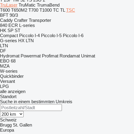
TruLaser
TruMatic
TrumaBend
T600
T650M2
T700
T1000
TC
TL
TSC
BFT 90/3
Caddy
Crafter
Transporter
840
ECR
L-series
HK
SP
ST
Compact
Piccolo I-4
Piccolo I-5
Piccolo I-6
G-series
HX
LTN
LTN
DF
Hydromat
Powermat
Profimat
Rondamat
Unimat
EBO 68
MZA
W-series
Quickbinder
Versant
LPG
alle anzeigen
Standort
Suche in einem bestimmten Umkreis
Schweiz
Brugg
St. Gallen
Europa