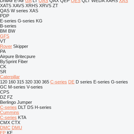
DrillAir
E-Air
GA
LT
QAS
QAX
QEP
QES
QLT
WEDA
XAHS
XAS
XATS
XAVS
XRHS
XRVS
ZT
QAS
W series
XAS
PDP
E-series
G-series
KG
B-series
BM
BW
GFS
VT
Rover
Skipper
PA
Airpure
Britecpure
BySprint Fiber
CK
SR
Caterpillar
120
160
315
320
330
365
C-series
DE
D series
E-series
G-series
GC
M-series
V-series
CPS
DZ
FZ
Berlingo
Jumper
C-series
DLT
DS
H-series
Cummins
C-series
KTA
CMX
CTX
DMC
DMU
FP
KF