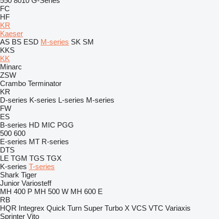
550
8010
G-Series
FC
HF
KR
Kaeser
AS
BS
ESD
M-series
SK
SM
KKS
KK
Minarc
ZSW
Crambo
Terminator
KR
D-series
K-series
L-series
M-series
FW
ES
B-series
HD
MIC
PGG
500
600
E-series
MT
R-series
DTS
LE
TGM
TGS
TGX
K-series
T-series
Shark
Tiger
Junior
Variosteff
MH 400 P
MH 500 W
MH 600 E
RB
HQR
Integrex
Quick Turn
Super Turbo X
VCS
VTC
Variaxis
Sprinter
Vito