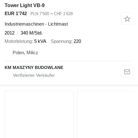
Tower Light VB-9
EUR 1’742
PLN 7’500
≈ CHF 1’628
Industriemaschinen - Lichtmast
2012
340 M/Std.
Motorleistung
5 kVA
Spannung
220
Polen, Milicz
KM MASZYNY BUDOWLANE