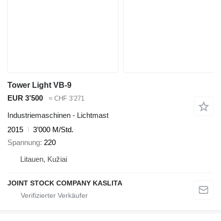
Tower Light VB-9
EUR 3’500
≈ CHF 3’271
Industriemaschinen - Lichtmast
2015
3’000 M/Std.
Spannung
220
Litauen, Kužiai
JOINT STOCK COMPANY KASLITA