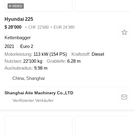
VIDEO
Hyundai 225
$ 28’000
≈ CHF 22’680
≈ EUR 24’380
Kettenbagger
2021
Euro 2
Motorleistung
113 kW (154 PS)
Kraftstoff
Diesel
Nutzlast
22’100 kg
Grabtiefe
6.28 m
Aushubradius
9.98 m
China, Shanghai
Shanghai Aite Machinery Co.,LTD