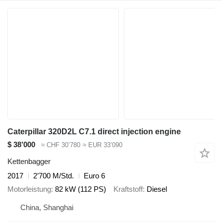
Caterpillar 320D2L C7.1 direct injection engine
$ 38’000
≈ CHF 30’780
≈ EUR 33’090
Kettenbagger
2017
2’700 M/Std.
Euro 6
Motorleistung
82 kW (112 PS)
Kraftstoff
Diesel
China, Shanghai