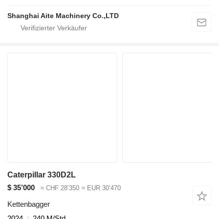
Shanghai Aite Machinery Co.,LTD
Caterpillar 330D2L
$ 35’000
≈ CHF 28’350
≈ EUR 30’470
Kettenbagger
2024
240 M/Std.