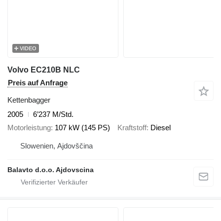
VIDEO
Volvo EC210B NLC
Preis auf Anfrage
Kettenbagger
2005
6’237 M/Std.
Motorleistung
107 kW (145 PS)
Kraftstoff
Diesel
Slowenien, Ajdovščina
Balavto d.o.o. Ajdovscina