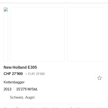
New Holland E305
CHF 27’900
≈ EUR 29’990
Kettenbagger
2013
15’279 M/Std.
Schweiz, Augst