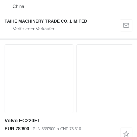
China
TAIHE MACHINERY TRADE CO.,LIMITED
Volvo EC220EL
EUR 78’800
PLN 339’900
≈ CHF 73’310