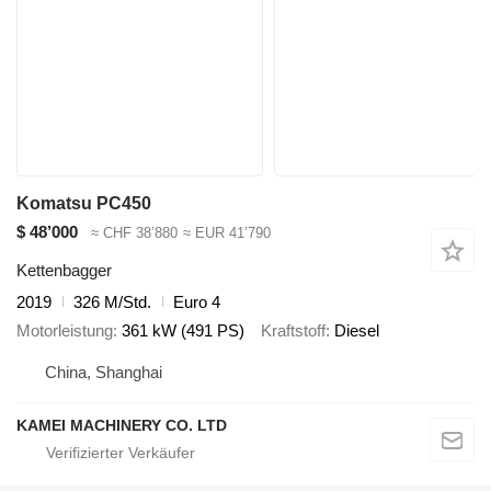
Komatsu PC450
$ 48’000
≈ CHF 38’880
≈ EUR 41’790
Kettenbagger
2019
326 M/Std.
Euro 4
Motorleistung
361 kW (491 PS)
Kraftstoff
Diesel
China, Shanghai
KAMEI MACHINERY CO. LTD