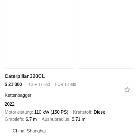
Caterpillar 320CL
$ 21’800
≈ CHF 17’660
≈ EUR 18’980
Kettenbagger
2022
Motorleistung
110 kW (150 PS)
Kraftstoff
Diesel
Grabtiefe
6.7 m
Aushubradius
9.71 m
China, Shanghai