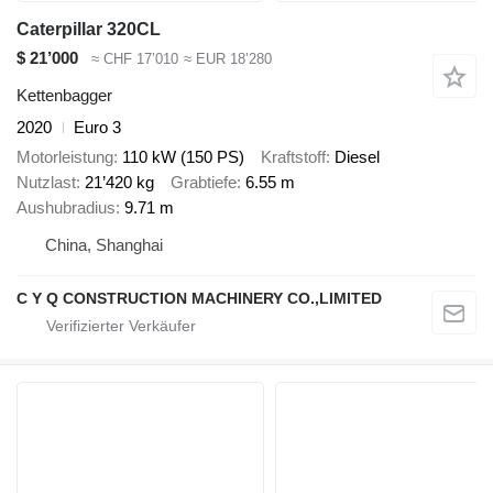
Caterpillar 320CL
$ 21’000
≈ CHF 17’010
≈ EUR 18’280
Kettenbagger
2020
Euro 3
Motorleistung
110 kW (150 PS)
Kraftstoff
Diesel
Nutzlast
21’420 kg
Grabtiefe
6.55 m
Aushubradius
9.71 m
China, Shanghai
C Y Q CONSTRUCTION MACHINERY CO.,LIMITED