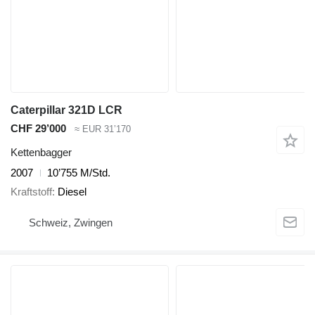
Caterpillar 321D LCR
CHF 29’000
≈ EUR 31’170
Kettenbagger
2007
10’755 M/Std.
Kraftstoff
Diesel
Schweiz, Zwingen