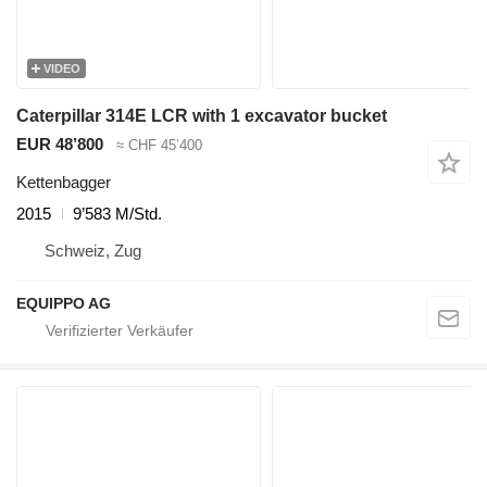
VIDEO
Caterpillar 314E LCR with 1 excavator bucket
EUR 48’800
≈ CHF 45’400
Kettenbagger
2015
9’583 M/Std.
Schweiz, Zug
EQUIPPO AG