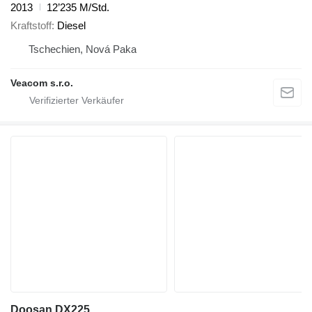
2013
12’235 M/Std.
Kraftstoff
Diesel
Tschechien, Nová Paka
Veacom s.r.o.
Doosan DX225