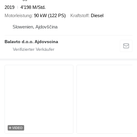
2019
4’198 M/Std.
Motorleistung
90 kW (122 PS)
Kraftstoff
Diesel
Slowenien, Ajdovščina
Balavto d.o.o. Ajdovscina
VIDEO