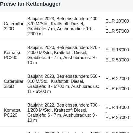
Preise für Kettenbagger
Baujahr: 2023, Betriebsstunden: 400 -
EUR 20’000
Caterpillar
870 M/Std., Kraftstoff: Diesel,
-
320D
Grabtiefe: 7 m, Aushubradius: 10 -
EUR 57’000
2’300 m
Baujahr: 2020, Betriebsstunden: 870 -
EUR 16’000
Komatsu
2’000 M/Std., Kraftstoff: Diesel,
-
PC200
Grabtiefe: 6 - 7 m, Aushubradius: 9 -
EUR 53’000
10 m
Baujahr: 2023, Betriebsstunden: 550 -
EUR 22’000
Caterpillar
910 M/Std., Kraftstoff: Diesel,
-
336D
Grabtiefe: 8 - 6’700 m, Aushubradius:
EUR 64’000
11 - 6’200 m
Baujahr: 2022, Betriebsstunden: 700 -
EUR 19’000
Komatsu
1’200 M/Std., Kraftstoff: Diesel,
-
PC220
Grabtiefe: 6 - 7 m, Aushubradius: 9 -
EUR 26’000
10 m