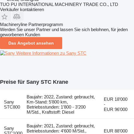
TUO PU INTERNATIONAL MACHINERY TRADE CO., LTD
Verkäufer kontaktieren
Machineryline Partnerprogramm
Werden Sie unser Partner und lassen Sie sich belohnen, für jeden
geworbenen Kunden
Das Angebot ansehen
Weitere Informationen zu Sany STC
Preise für Sany STC Krane
Baujahr: 2022, Zustand: gebraucht,
EUR 18’000
Sany
Km-Stand: 5’800 km,
-
STC800
Betriebsstunden: 1’800 - 3’200
EUR 96’000
M/Std., Kraftstoff: Diesel
Baujahr: 2021, Zustand: gebraucht,
Sany
Betriebsstunden: 4’600 M/Std.,
EUR 88’000
STC1000