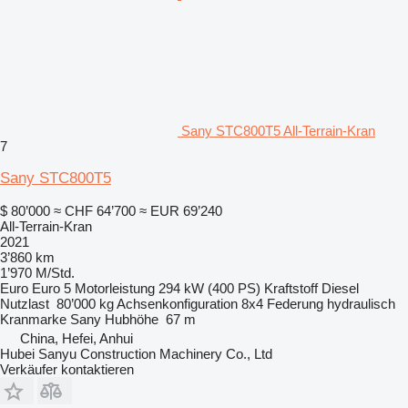
Sany STC800T5 All-Terrain-Kran
7
Sany STC800T5
$ 80’000
≈ CHF 64’700
≈ EUR 69’240
All-Terrain-Kran
2021
3’860 km
1’970 M/Std.
Euro
Euro 5
Motorleistung
294 kW (400 PS)
Kraftstoff
Diesel
Nutzlast
80’000 kg
Achsenkonfiguration
8x4
Federung
hydraulisch
Kranmarke
Sany
Hubhöhe
67 m
China, Hefei, Anhui
Hubei Sanyu Construction Machinery Co., Ltd
Verkäufer kontaktieren