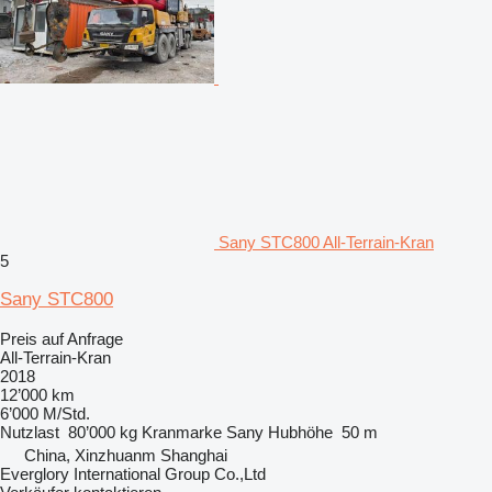
Sany STC800 All-Terrain-Kran
5
Sany STC800
Preis auf Anfrage
All-Terrain-Kran
2018
12’000 km
6’000 M/Std.
Nutzlast
80’000 kg
Kranmarke
Sany
Hubhöhe
50 m
China, Xinzhuanm Shanghai
Everglory International Group Co.,Ltd