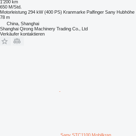
1’200 km
650 M/Std.
Motorleistung
294 kW (400 PS)
Kranmarke
Palfinger Sany
Hubhöhe
78 m
China, Shanghai
Shanghai Qirong Machinery Trading Co., Ltd
Verkäufer kontaktieren
Sany STC1100 Mobilkran