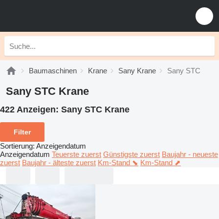
Baumaschinen
Krane
Sany Krane
Sany STC
Sany STC Krane
422 Anzeigen:
Sany STC Krane
Filter
Sortierung
:
Anzeigendatum
Anzeigendatum
Teuerste zuerst
Günstigste zuerst
Baujahr - neueste
zuerst
Baujahr - älteste zuerst
Km-Stand ⬊
Km-Stand ⬈