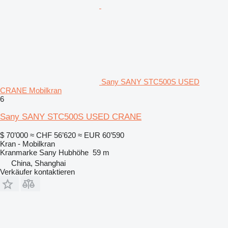
Sany SANY STC500S USED
CRANE Mobilkran
6
Sany SANY STC500S USED CRANE
$ 70’000
≈ CHF 56’620
≈ EUR 60’590
Kran - Mobilkran
Kranmarke
Sany
Hubhöhe
59 m
China, Shanghai
Verkäufer kontaktieren