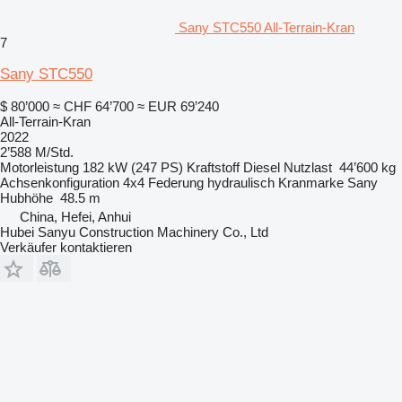
Sany STC550 All-Terrain-Kran
7
Sany STC550
$ 80’000
≈ CHF 64’700
≈ EUR 69’240
All-Terrain-Kran
2022
2’588 M/Std.
Motorleistung
182 kW (247 PS)
Kraftstoff
Diesel
Nutzlast
44’600 kg
Achsenkonfiguration
4x4
Federung
hydraulisch
Kranmarke
Sany
Hubhöhe
48.5 m
China, Hefei, Anhui
Hubei Sanyu Construction Machinery Co., Ltd
Verkäufer kontaktieren