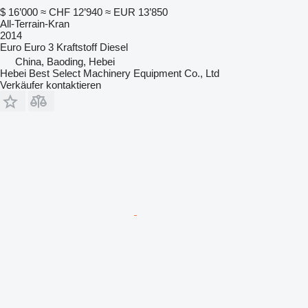
$ 16’000
≈ CHF 12’940
≈ EUR 13’850
All-Terrain-Kran
2014
Euro
Euro 3
Kraftstoff
Diesel
China, Baoding, Hebei
Hebei Best Select Machinery Equipment Co., Ltd
Verkäufer kontaktieren