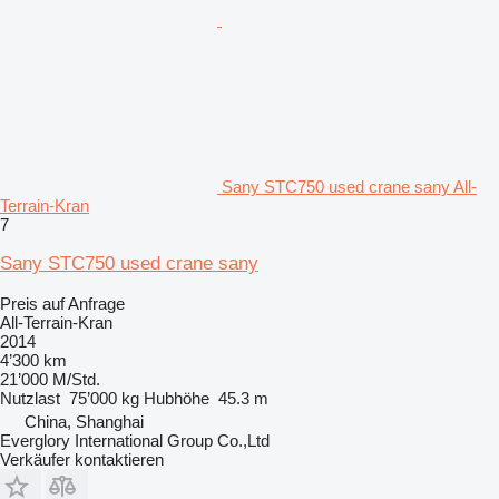
Sany STC750 used crane sany All-
Terrain-Kran
7
Sany STC750 used crane sany
Preis auf Anfrage
All-Terrain-Kran
2014
4’300 km
21’000 M/Std.
Nutzlast
75’000 kg
Hubhöhe
45.3 m
China, Shanghai
Everglory International Group Co.,Ltd
Verkäufer kontaktieren