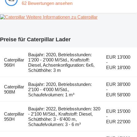
62 Bewertungen ansehen
Weitere Informationen zu Caterpillar
Preise für Caterpillar Lader
Baujahr: 2020, Betriebsstunden:
EUR 13’000
Caterpillar
1’200 - 2’000 M/Std., Kraftstoff:
-
966H
Diesel, Achsenkonfiguration: 6x6,
EUR 18’000
Schütthöhe: 3 m
Baujahr: 2020, Betriebsstunden:
EUR 38’000
Caterpillar
2’100 - 4’000 M/Std.,
-
908M
Schaufelvolumen: 1 m³
EUR 58’000
Baujahr: 2022, Betriebsstunden: 320
EUR 15’000
Caterpillar
- 2’100 M/Std., Kraftstoff: Diesel,
-
950H
Schütthöhe: 3 - 6’400 m,
EUR 22’000
Schaufelvolumen: 3 - 6 m³