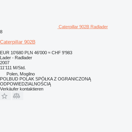
Caterpillar 902B Radlader
8
Caterpillar 902B
EUR 10’680
PLN 46’000
≈ CHF 9’983
Lader - Radlader
2007
11’111 M/Std.
Polen, Mogilno
POLBUD POLAK SPÓŁKA Z OGRANICZONĄ
ODPOWIEDZIALNOŚCIĄ
Verkäufer kontaktieren