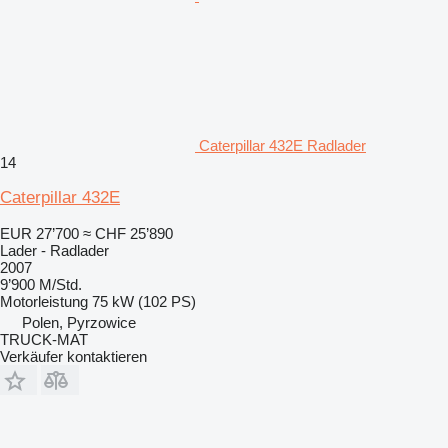
Caterpillar 432E Radlader
14
Caterpillar 432E
EUR 27’700
≈ CHF 25’890
Lader - Radlader
2007
9’900 M/Std.
Motorleistung
75 kW (102 PS)
Polen, Pyrzowice
TRUCK-MAT
Verkäufer kontaktieren