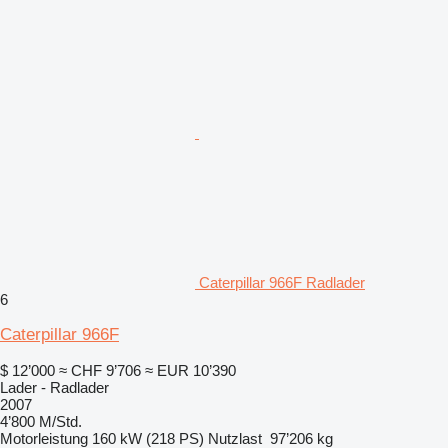
Caterpillar 966F Radlader
6
Caterpillar 966F
$ 12’000
≈ CHF 9’706
≈ EUR 10’390
Lader - Radlader
2007
4’800 M/Std.
Motorleistung
160 kW (218 PS)
Nutzlast
97’206 kg