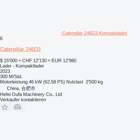
Caterpillar 246D3 Kompaktlader
6
Caterpillar 246D3
$ 15’000
≈ CHF 12’130
≈ EUR 12’980
Lader - Kompaktlader
2023
300 M/Std.
Motorleistung
46 kW (62.58 PS)
Nutzlast
2’500 kg
China, 合肥市
Hefei Oufa Machinery Co., Ltd
Verkäufer kontaktieren