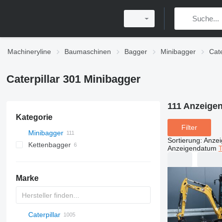
Machineryline
Baumaschinen
Bagger
Minibagger
Cate
Caterpillar 301 Minibagger
111 Anzeige
Kategorie
Filter
Minibagger
Sortierung
:
Anze
Kettenbagger
Anzeigendatum
T
Marke
Caterpillar
AX
140W
325
90
CK
440