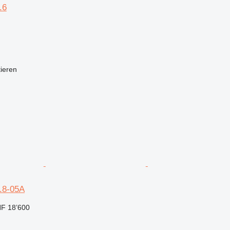
.6
tieren
1.8-05A
F 18’600