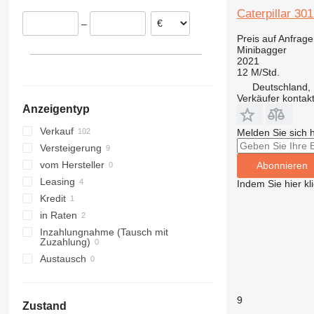
Belgien
8045
Caterpillar 30
–
Tschechien
8050
Preis auf Anfrage
Rumänien
8052
Minibagger
2021
Vereinigtes Königreich
8055
12 M/Std.
alle anzeigen
8056
Deutschland,
8060
Verkäufer kontak
Anzeigentyp
8065
8080
Verkauf
Melden Sie sich 
8085
Versteigerung
JS
vom Hersteller
Abonnieren
JZ
Leasing
Indem Sie hier kl
Kredit
in Raten
Inzahlungnahme (Tausch mit
Zuzahlung)
Austausch
9
Zustand