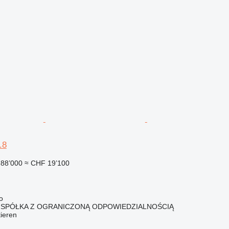
.8
88’000
≈ CHF 19’100
o
 SPÓŁKA Z OGRANICZONĄ ODPOWIEDZIALNOŚCIĄ
tieren