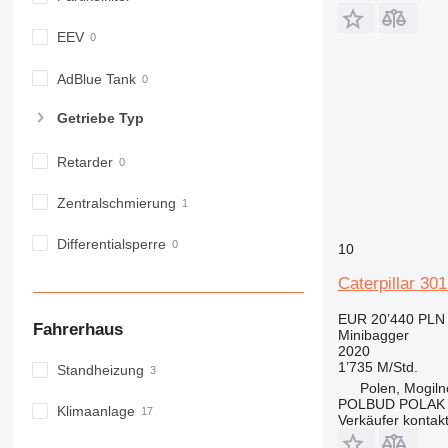
EEV
AdBlue Tank
Getriebe Typ
Retarder
Zentralschmierung
Differentialsperre
10
Caterpillar 301
EUR 20’440
PLN 
Fahrerhaus
Minibagger
2020
1’735 M/Std.
Standheizung
Polen, Mogiln
POLBUD POLAK
Klimaanlage
Verkäufer kontak