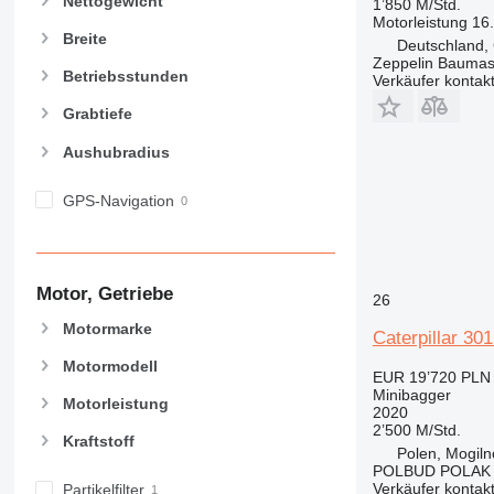
Nettogewicht
1’850 M/Std.
Motorleistung
16
Breite
Deutschland,
Zeppelin Bauma
Betriebsstunden
Verkäufer kontak
Grabtiefe
Aushubradius
GPS-Navigation
Motor, Getriebe
26
Motormarke
Caterpillar 301
Motormodell
EUR 19’720
PLN 
Minibagger
Motorleistung
2020
2’500 M/Std.
Kraftstoff
Polen, Mogiln
POLBUD POLAK
Verkäufer kontak
Partikelfilter