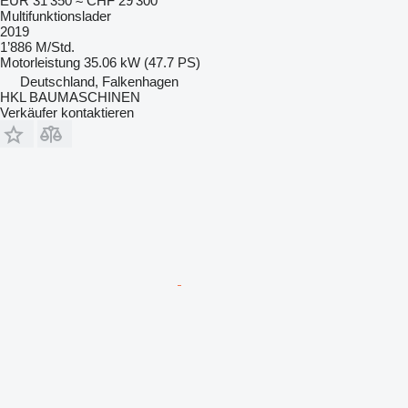
EUR 31’350
≈ CHF 29’300
Multifunktionslader
2019
1’886 M/Std.
Motorleistung
35.06 kW (47.7 PS)
Deutschland, Falkenhagen
HKL BAUMASCHINEN
Verkäufer kontaktieren