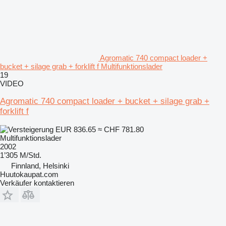
Agromatic 740 compact loader +
bucket + silage grab + forklift f Multifunktionslader
19
VIDEO
Agromatic 740 compact loader + bucket + silage grab +
forklift f
EUR 836.65
≈ CHF 781.80
Multifunktionslader
2002
1’305 M/Std.
Finnland, Helsinki
Huutokaupat.com
Verkäufer kontaktieren