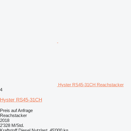
Hyster RS45-31CH Reachstacker
4
Hyster RS45-31CH
Preis auf Anfrage
Reachstacker
2018
2’328 M/Std.
Kraftstoff
Diesel
Nutzlast
45’000 kg