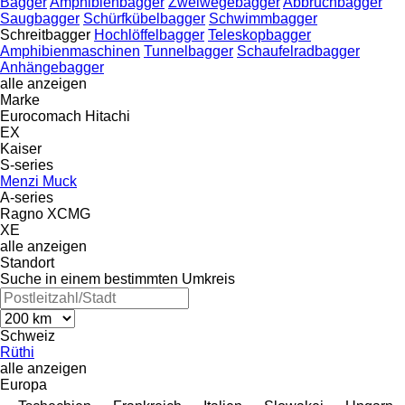
Bagger
Amphibienbagger
Zweiwegebagger
Abbruchbagger
Saugbagger
Schürfkübelbagger
Schwimmbagger
Schreitbagger
Hochlöffelbagger
Teleskopbagger
Amphibienmaschinen
Tunnelbagger
Schaufelradbagger
Anhängebagger
alle anzeigen
Marke
Eurocomach
Hitachi
EX
Kaiser
S-series
Menzi Muck
A-series
Ragno
XCMG
XE
alle anzeigen
Standort
Suche in einem bestimmten Umkreis
Schweiz
Rüthi
alle anzeigen
Europa