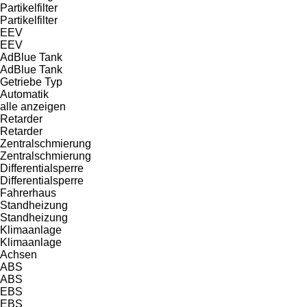
Partikelfilter
Partikelfilter
EEV
EEV
AdBlue Tank
AdBlue Tank
Getriebe Typ
Automatik
alle anzeigen
Retarder
Retarder
Zentralschmierung
Zentralschmierung
Differentialsperre
Differentialsperre
Fahrerhaus
Standheizung
Standheizung
Klimaanlage
Klimaanlage
Achsen
ABS
ABS
EBS
EBS