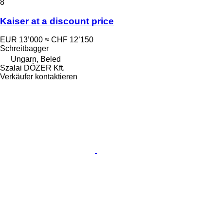
8
Kaiser at a discount price
EUR 13’000
≈ CHF 12’150
Schreitbagger
Ungarn, Beled
Szalai DÓZER Kft.
Verkäufer kontaktieren