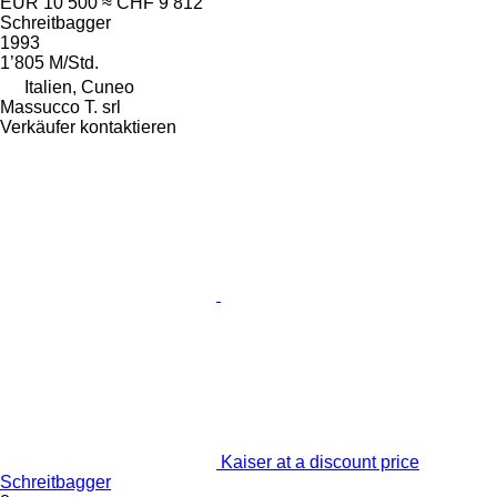
EUR 10’500
≈ CHF 9’812
Schreitbagger
1993
1’805 M/Std.
Italien, Cuneo
Massucco T. srl
Verkäufer kontaktieren
Kaiser at a discount price
Schreitbagger