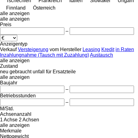
Tschechien
Frankreich
Italien
Slowakei
Ungarn
Finnland
Österreich
alle anzeigen
alle anzeigen
Preis
–
Anzeigentyp
Verkauf
Versteigerung
vom Hersteller
Leasing
Kredit
in Raten
Inzahlungnahme (Tausch mit Zuzahlung)
Austausch
alle anzeigen
Zustand
neu
gebraucht
unfall
für Ersatzteile
alle anzeigen
Baujahr
–
Betriebsstunden
–
M/Std.
Achsenanzahl
1 Achse
2 Achsen
alle anzeigen
Merkmale
Nettogewicht