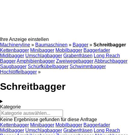
Ihre Anzeige einstellen
Machineryline
»
Baumaschinen
»
Bagger
»
Schreitbagger
Kettenbagger
Minibagger
Mobilbagger
Baggerlader
Midibagger
Umschlagbagger
Grabenfräsen
Long Reach
Bagger
Amphibienbagger
Zweiwegebagger
Abbruchbagger
Saugbagger
Schürfkübelbagger
Schwimmbagger
Hochlöffelbagger
»
Schreitbagger
Kategorie
Keine Ergebnisse gefunden für diese Anfrage
Kettenbagger
Minibagger
Mobilbagger
Baggerlader
Midibagger
Umschlagbagger
Grabenfräsen
Long Reach