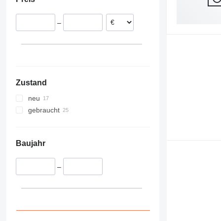
Polen
Österreich
–
Belgien
Italien
Vereinigtes Königreich
Zustand
neu
gebraucht
Baujahr
–