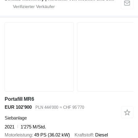
Portafill MR6
EUR 102’900
PLN 444’000
≈ CHF 95’770
Siebanlage
2021
1’275 M/Std.
Motorleistung
49 PS (36.02 kW)
Kraftstoff
Diesel