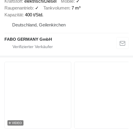
Kraftstoff
elektrisch/Diesel
Mobile
✓
Raupenantrieb
✓
Tankvolumen
7 m³
Kapazität
400 t/Std.
Deutschland, Geilenkirchen
FABO GERMANY GmbH
VIDEO