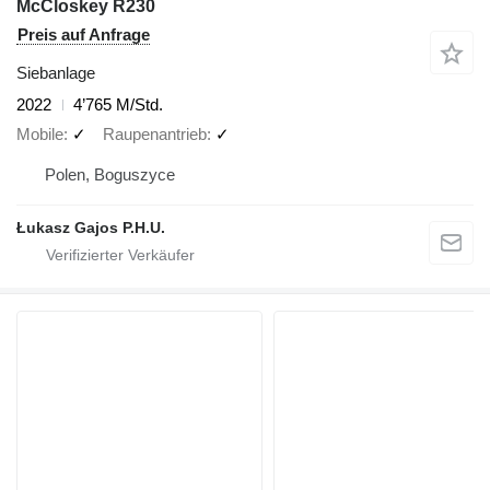
McCloskey R230
Preis auf Anfrage
Siebanlage
2022
4’765 M/Std.
Mobile
✓
Raupenantrieb
✓
Polen, Boguszyce
Łukasz Gajos P.H.U.