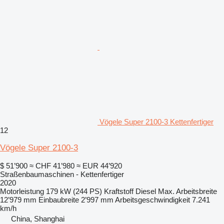
Vögele Super 2100-3 Kettenfertiger
12
Vögele Super 2100-3
$ 51’900
≈ CHF 41’980
≈ EUR 44’920
Straßenbaumaschinen - Kettenfertiger
2020
Motorleistung
179 kW (244 PS)
Kraftstoff
Diesel
Max. Arbeitsbreite
12’979 mm
Einbaubreite
2’997 mm
Arbeitsgeschwindigkeit
7.241
km/h
China, Shanghai