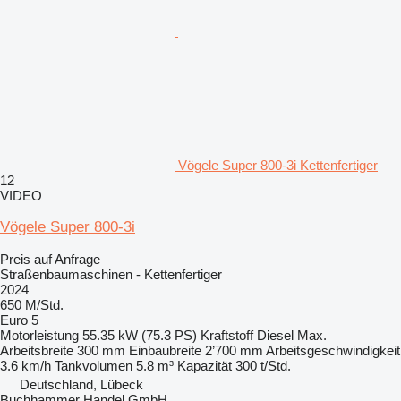
Vögele Super 800-3i Kettenfertiger
12
VIDEO
Vögele Super 800-3i
Preis auf Anfrage
Straßenbaumaschinen - Kettenfertiger
2024
650 M/Std.
Euro 5
Motorleistung
55.35 kW (75.3 PS)
Kraftstoff
Diesel
Max.
Arbeitsbreite
300 mm
Einbaubreite
2’700 mm
Arbeitsgeschwindigkeit
3.6 km/h
Tankvolumen
5.8 m³
Kapazität
300 t/Std.
Deutschland, Lübeck
Buchhammer Handel GmbH