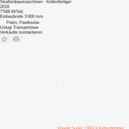
Straßenbaumaschinen - Kettenfertiger
2018
7’588 M/Std.
Einbaubreite
3’400 mm
Polen, Pawłosiów
Usługi Transportowe
Verkäufer kontaktieren
Vögele Super 1300-3i Kettenfertiger