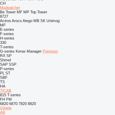
CH
Madpatcher
Be Tower
MF
MP
Top Tower
8727
Actros
Arocs
Atego
MB
SK
Unimog
MF
E-series
F-series
H-series
330
T-series
G-series
Kerax
Manager
Premium
RX
SP
Shmel
SAP
SSP
P-series
PL
ST
SBF
TS
HA
TICAB
815
T-series
FH
FM
6820
6870
7820
8820
Vögele
AB