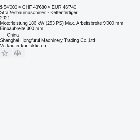
$ 54’000
≈ CHF 43’680
≈ EUR 46’740
Straßenbaumaschinen - Kettenfertiger
2021
Motorleistung
186 kW (253 PS)
Max. Arbeitsbreite
9’000 mm
Einbaubreite
300 mm
China
Shanghai Hongfurui Machinery Trading Co.,Ltd
Verkäufer kontaktieren