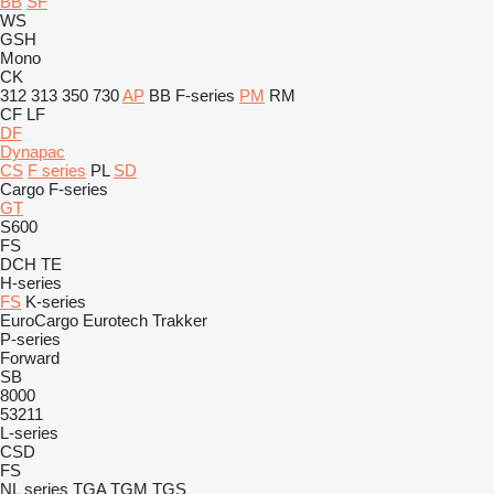
BB
SF
WS
GSH
Mono
CK
312
313
350
730
AP
BB
F-series
PM
RM
CF
LF
DF
Dynapac
CS
F series
PL
SD
Cargo
F-series
GT
S600
FS
DCH
TE
H-series
FS
K-series
EuroCargo
Eurotech
Trakker
P-series
Forward
SB
8000
53211
L-series
CSD
FS
NL series
TGA
TGM
TGS