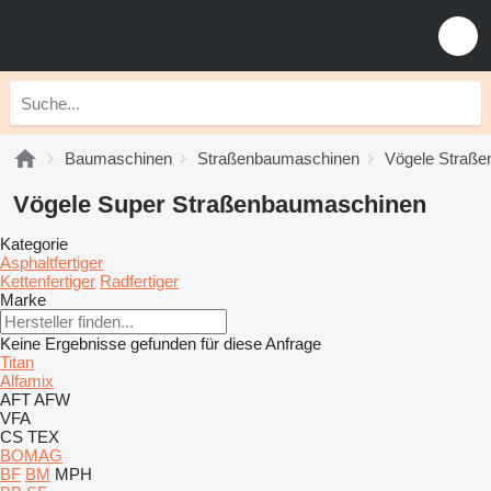
Baumaschinen
Straßenbaumaschinen
Vögele Straß
Vögele Super Straßenbaumaschinen
Kategorie
Asphaltfertiger
Kettenfertiger
Radfertiger
Marke
Keine Ergebnisse gefunden für diese Anfrage
Titan
Alfamix
AFT
AFW
VFA
CS
TEX
BOMAG
BF
BM
MPH