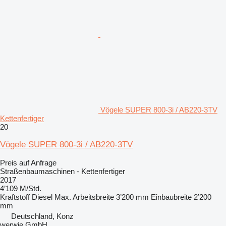
Vögele SUPER 800-3i / AB220-3TV
Kettenfertiger
20
Vögele SUPER 800-3i / AB220-3TV
Preis auf Anfrage
Straßenbaumaschinen - Kettenfertiger
2017
4’109 M/Std.
Kraftstoff
Diesel
Max. Arbeitsbreite
3’200 mm
Einbaubreite
2’200
mm
Deutschland, Konz
werwie GmbH