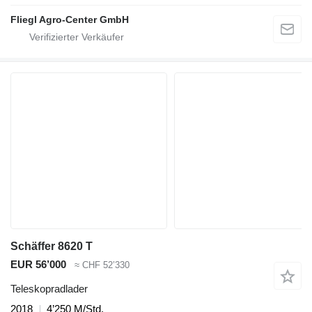
Fliegl Agro-Center GmbH
Schäffer 8620 T
EUR 56’000
≈ CHF 52’330
Teleskopradlader
2018
4’250 M/Std.