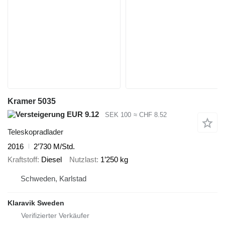
Kramer 5035
EUR 9.12
SEK 100
≈ CHF 8.52
Teleskopradlader
2016
2’730 M/Std.
Kraftstoff
Diesel
Nutzlast
1’250 kg
Schweden, Karlstad
Klaravik Sweden