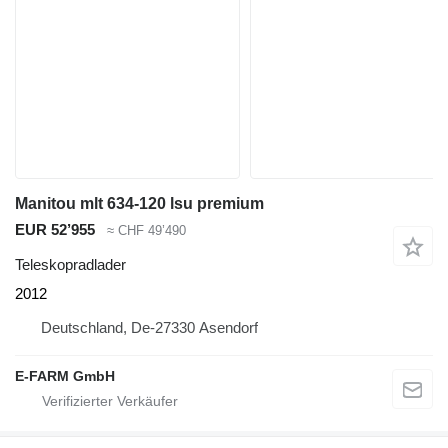
Manitou mlt 634-120 lsu premium
EUR 52’955
≈ CHF 49’490
Teleskopradlader
2012
Deutschland, De-27330 Asendorf
E-FARM GmbH