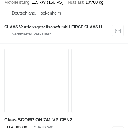
Motorleistung
115 kW (156 PS)
Nutzlast
10’700 kg
Deutschland, Hockenheim
CLAAS Vertriebsgesellschaft mbH FIRST CLAAS USED Center
Claas SCORPION 741 VP GEN2
EUR 88’000
≈ CHF 82’240