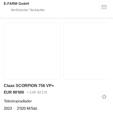
E-FARM GmbH
Claas SCORPION 756 VP+
EUR 89’000
≈ CHF 83’170
Teleskopradlader
2023
2’020 M/Std.