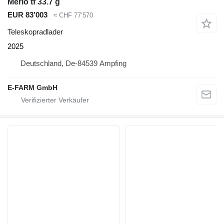
Merlo tf 33.7 g
EUR 83’003
≈ CHF 77’570
Teleskopradlader
2025
Deutschland, De-84539 Ampfing
E-FARM GmbH