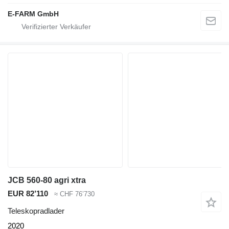
E-FARM GmbH
JCB 560-80 agri xtra
EUR 82’110
≈ CHF 76’730
Teleskopradlader
2020