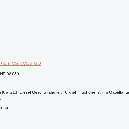
x 65.8 VS EVO2 GD
HF 98’030
g
Kraftstoff
Diesel
Geschwindigkeit
40 km/h
Hubhöhe
7.7 m
Gabelläng
u
tieren