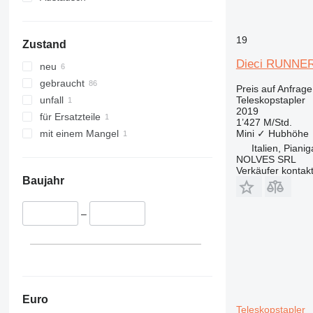
19
Zustand
Dieci RUNNER
neu
gebraucht
Preis auf Anfrage
Teleskopstapler
unfall
2019
für Ersatzteile
1’427 M/Std.
Mini
✓
Hubhöhe
mit einem Mangel
Italien, Piani
NOLVES SRL
Verkäufer kontak
Baujahr
–
Euro
Teleskopstapler