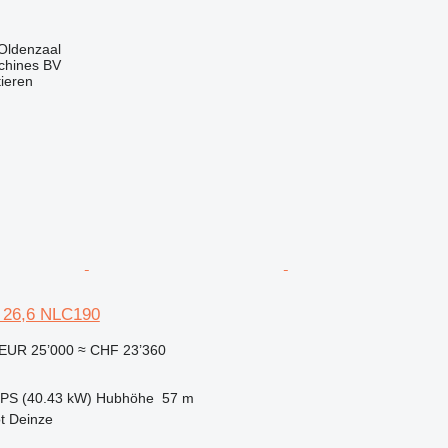
Oldenzaal
chines BV
tieren
i 26,6 NLC190
EUR 25’000
≈ CHF 23’360
 PS (40.43 kW)
Hubhöhe
57 m
t Deinze