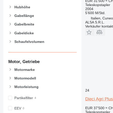
EUR 31’500
≈ CH
Teleskopstapler
Hubhöhe
2004
5’600 M/Std.
Gabellänge
Italien, Cune
ALSA S.R.L.
Gabelbreite
Verkäufer kontak
Gabeldicke
Schaufelvolumen
Motor, Getriebe
Motormarke
Motormodell
Motorleistung
24
Partikelfilter
Dieci Agri Plu
EUR 37’500
≈ CH
EEV
Teleskopstapler