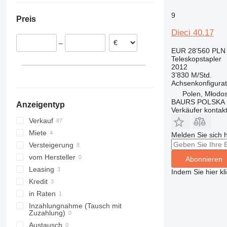
550
Italien
Moldawien
9
Preis
560
Niederlande
Dieci 40.17
TLT
Frankreich
–
TM
Estland
EUR 28’560
PLN 
Belgien
Teleskopstapler
2012
Litauen
3’830 M/Std.
alle anzeigen
Achsenkonfigurat
Polen, Młodo
BAURS POLSKA
Anzeigentyp
Verkäufer kontak
Verkauf
Miete
Melden Sie sich 
Versteigerung
vom Hersteller
Abonnieren
Leasing
Indem Sie hier kl
Kredit
in Raten
Inzahlungnahme (Tausch mit
Zuzahlung)
Austausch