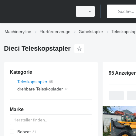
Machineryline
Flurförderzeuge
Gabelstapler
Teleskopstap
Dieci Teleskopstapler
Kategorie
95 Anzeige
Teleskopstapler
drehbare Teleskoplader
Marke
Bobcat
T-series