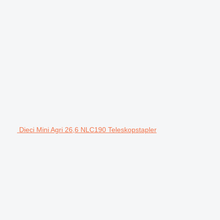
Dieci Mini Agri 26,6 NLC190 Teleskopstapler