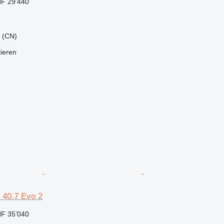
F 29’440
o (CN)
tieren
s 40.7 Evo 2
F 35’040