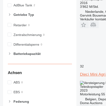
2016
AdBlue Tank
3’862 M/Std.
Niederlande, 
Getriebe Typ
Gervink Bouwma
Verkäufer kontak
Retarder
Zentralschmierung
Differentialsperre
Batteriekapazität
32
Achsen
Dieci Mini Agr
ABS
Teleskopstapler
2023
EBS
Motorleistung
55
Belgien, Depo
Federung
Dome Auctions