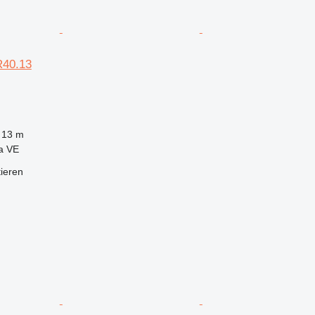
40.13
13 m
ga VE
tieren