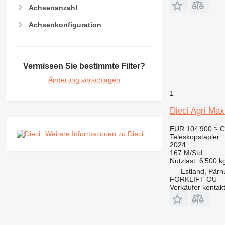
Achsenanzahl
Achsenkonfiguration
Vermissen Sie bestimmte Filter?
Änderung vorschlagen
1
Dieci Agri Ma
EUR 104’900
≈ C
Weitere Informationen zu Dieci
Teleskopstapler
2024
167 M/Std.
Nutzlast
6’500 k
Estland, Pärn
FORKLIFT OÜ
Verkäufer kontak