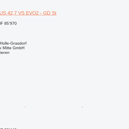
LUS 42,7 VS EVO2 - GD St
F 85’970
Holle-Grasdorf
ik Mitte GmbH
tieren