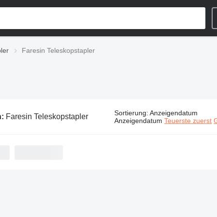
ler
Faresin Teleskopstapler
Sortierung
:
Anzeigendatum
n:
Faresin Teleskopstapler
Anzeigendatum
Teuerste zuerst
G