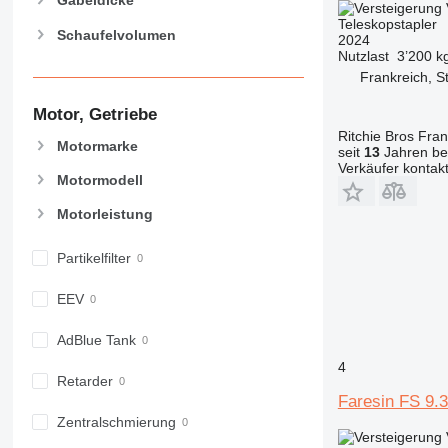
Gabeldicke
Teleskopstapler
Schaufelvolumen
2024
Nutzlast
3’200 k
Frankreich, S
Motor, Getriebe
Ritchie Bros Fra
Motormarke
seit
13
Jahren bei
Verkäufer kontak
Motormodell
Motorleistung
Partikelfilter
EEV
AdBlue Tank
4
Retarder
Faresin FS 9.3
Zentralschmierung