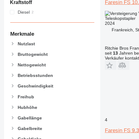
Faresin FS 10.
Kraftstoff
Diesel
Teleskopstapler
2024
Frankreich, S
Merkmale
Nutzlast
Ritchie Bros Fra
seit
13
Jahren bei
Bruttogewicht
Verkäufer kontak
Nettogewicht
Betriebsstunden
Geschwindigkeit
Freihub
Hubhöhe
Gabellänge
4
Gabelbreite
Faresin FS 9.3