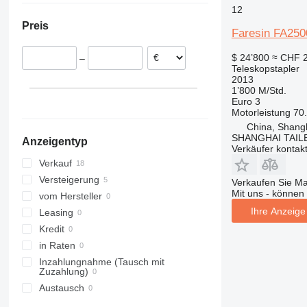
12
550
Deutschland
Preis
560
Rumänien
Faresin FA250
TLT
Polen
$ 24’800
≈ CHF 
–
TM
Spanien
Teleskopstapler
Ungarn
2013
1’800 M/Std.
Euro 3
Motorleistung
70
China, Shang
SHANGHAI TAIL
Anzeigentyp
Verkäufer kontak
Verkauf
Versteigerung
Verkaufen Sie M
Mit uns - können 
vom Hersteller
Ihre Anzeige 
Leasing
Kredit
in Raten
Inzahlungnahme (Tausch mit
Zuzahlung)
Austausch