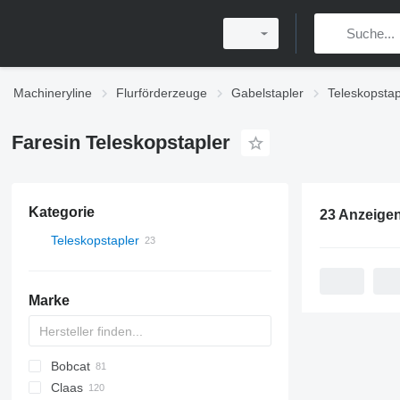
Machineryline
Flurförderzeuge
Gabelstapler
Teleskopstap
Faresin Teleskopstapler
Kategorie
23 Anzeige
Teleskopstapler
Marke
Bobcat
T-series
700 - series
Claas
553
Farmlift
CX
314