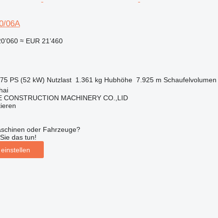
0/06A
20’060
≈ EUR 21’460
.75 PS (52 kW)
Nutzlast
1.361 kg
Hubhöhe
7.925 m
Schaufelvolumen
hai
E CONSTRUCTION MACHINERY CO.,LID
tieren
aschinen oder Fahrzeuge?
Sie das tun!
einstellen