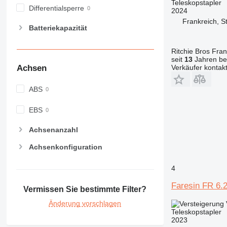
Teleskopstapler
Differentialsperre
2024
Frankreich, S
Batteriekapazität
Ritchie Bros Fra
seit
13
Jahren bei
Verkäufer kontak
Achsen
ABS
EBS
Achsenanzahl
Achsenkonfiguration
4
Faresin FR 6.2
Vermissen Sie bestimmte Filter?
Änderung vorschlagen
Teleskopstapler
2023