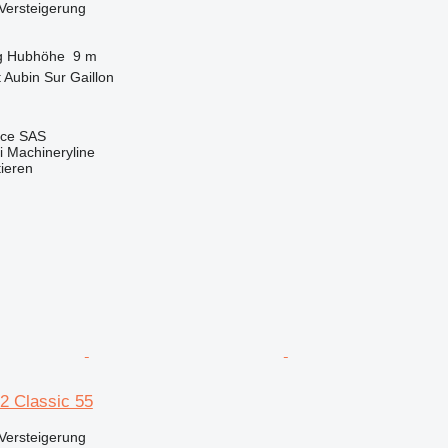
Versteigerung
g
Hubhöhe
9 m
t Aubin Sur Gaillon
nce SAS
 Machineryline
tieren
2 Classic 55
Versteigerung