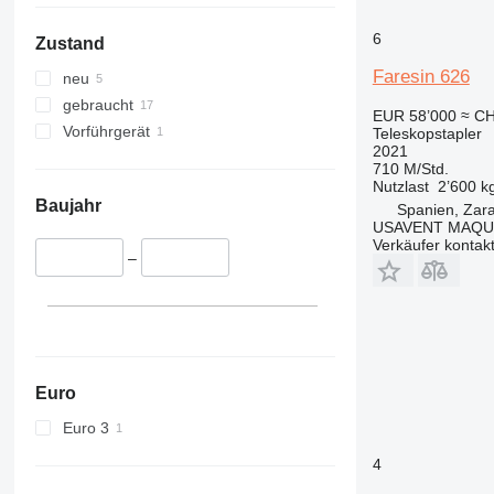
6
Zustand
Faresin 626
neu
gebraucht
EUR 58’000
≈ CH
Vorführgerät
Teleskopstapler
2021
710 M/Std.
Nutzlast
2’600 k
Baujahr
Spanien, Zar
USAVENT MAQUI
Verkäufer kontak
–
Euro
Euro 3
4