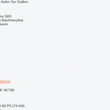
t Aubin Sur Gaillon
nce SAS
 Machineryline
tieren
lassic
F 45’790
0.68 PS (74 kW)