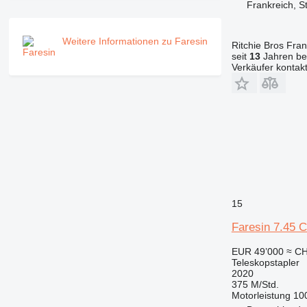
Frankreich, S
Weitere Informationen zu Faresin
Ritchie Bros Fra
seit
13
Jahren bei
Verkäufer kontak
15
Faresin 7.45 C
EUR 49’000
≈ CH
Teleskopstapler
2020
375 M/Std.
Motorleistung
10