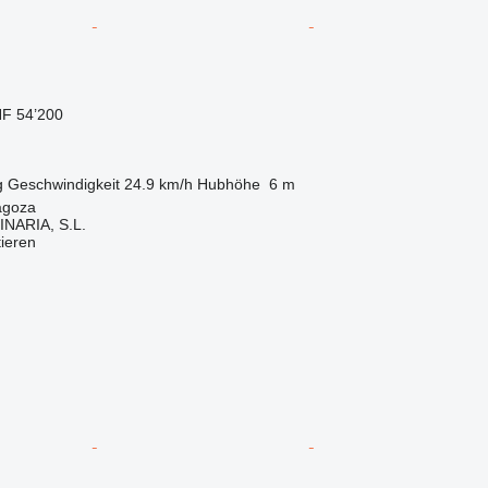
F 54’200
g
Geschwindigkeit
24.9 km/h
Hubhöhe
6 m
agoza
NARIA, S.L.
tieren