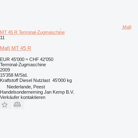
Mafi
MT 45 R Terminal-Zugmaschine
11
Mafi MT 45 R
EUR 45’000
≈ CHF 42’050
Terminal-Zugmaschine
2009
15’358 M/Std.
Kraftstoff
Diesel
Nutzlast
45’000 kg
Niederlande, Peest
Handelsonderneming Jan Kemp B.V.
Verkäufer kontaktieren