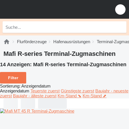
Flurförderzeuge
Hafenausrüstungen
Terminal-Zugma
Mafi R-series Terminal-Zugmaschinen
14 Anzeigen:
Mafi R-series Terminal-Zugmaschinen
Filter
Sortierung
:
Anzeigendatum
Anzeigendatum
Teuerste zuerst
Günstigste zuerst
Baujahr - neueste
zuerst
Baujahr - älteste zuerst
Km-Stand ⬊
Km-Stand ⬈