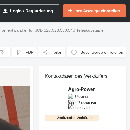
Login / Registrierung
Ihre Anzeige einstellen
omentwandler für JCB 526,528,530,540 Teleskopstapler
PDF
Teilen
Beschwerde einreichen
Kontaktdaten des Verkäufers
Agro-Power
Ukraine
seit 5 Jahren bei
Machineryline
Verifizierter Verkäufer