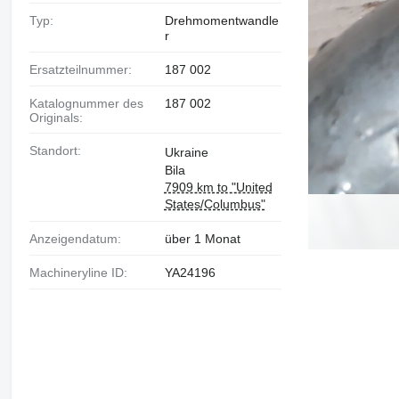
Typ:
Drehmomentwandle
r
Ersatzteilnummer:
187 002
Katalognummer des
187 002
Originals:
Standort:
Ukraine
Bila
7909 km to "United
States/Columbus"
Anzeigendatum:
über 1 Monat
Machineryline ID:
YA24196