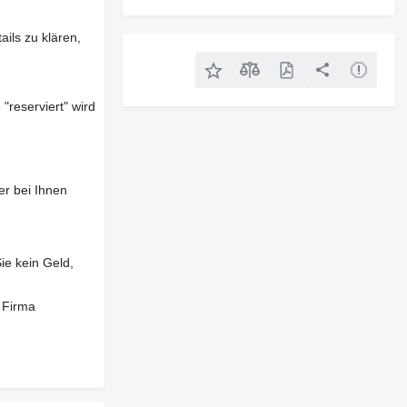
ils zu klären,
"reserviert" wird
er bei Ihnen
ie kein Geld,
 Firma