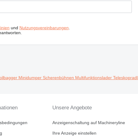
inien
und
Nutzungsvereinbarungen
.
eantworten.
ilbagger
Minidumper
Scherenbühnen
Multifunktionslader
Teleskoprad
mationen
Unsere Angebote
tsbedingungen
Anzeigenschaltung auf Machineryline
ng
Ihre Anzeige einstellen