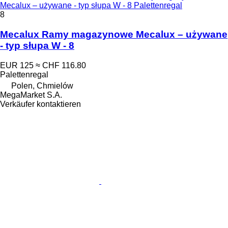
Mecalux – używane - typ słupa W - 8 Palettenregal
8
Mecalux Ramy magazynowe Mecalux – używane
- typ słupa W - 8
EUR 125
≈ CHF 116.80
Palettenregal
Polen, Chmielów
MegaMarket S.A.
Verkäufer kontaktieren