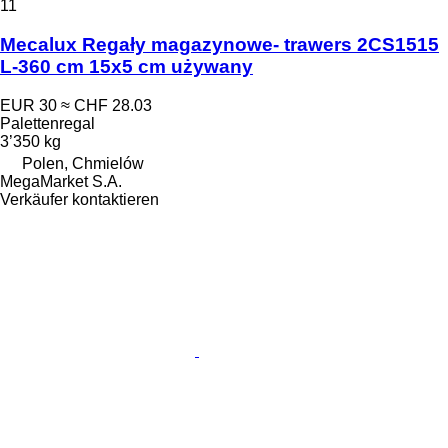
11
Mecalux Regały magazynowe- trawers 2CS1515
L-360 cm 15x5 cm używany
EUR 30
≈ CHF 28.03
Palettenregal
3’350 kg
Polen, Chmielów
MegaMarket S.A.
Verkäufer kontaktieren