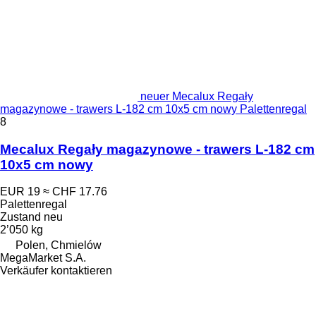
neuer Mecalux Regały
magazynowe - trawers L-182 cm 10x5 cm nowy Palettenregal
8
Mecalux Regały magazynowe - trawers L-182 cm
10x5 cm nowy
EUR 19
≈ CHF 17.76
Palettenregal
Zustand
neu
2’050 kg
Polen, Chmielów
MegaMarket S.A.
Verkäufer kontaktieren