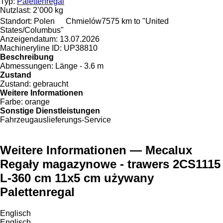
Typ:
Palettenregal
Nutzlast:
2’000 kg
Standort:
Polen
Chmielów
7575 km to "United
States/Columbus"
Anzeigendatum:
13.07.2026
Machineryline ID:
UP38810
Beschreibung
Abmessungen:
Länge - 3.6 m
Zustand
Zustand:
gebraucht
Weitere Informationen
Farbe:
orange
Sonstige Dienstleistungen
Fahrzeugauslieferungs-Service
Weitere Informationen — Mecalux
Regały magazynowe - trawers 2CS1115
L-360 cm 11x5 cm używany
Palettenregal
Englisch
Englisch