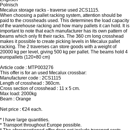
Polnisch
Mecalux storage racks - traverse used 2CS1115.
When choosing a pallet racking system, attention should be
paid to the crossheads used. This determines the load capacity
of the warehouse racking and how many pallets it can hold. It is
important to note that each manufacturer has its own pattern of
beams which only fit their racks. The 360 cm long crosshead
makes it possible to create picking levels in Mecalux pallet
racking. The 2 traverses can store goods with a weight of
20000 kg per level, giving 500 kg per pallet. The beams hold 4
europallets (120×80 cm)
Article code : MTP003276
This offer is for an used Mecalux crossbar:
Manufacturer code : 2CS1115
Length of crosshead : 360cm.
Cross section of crosshead : 11 x 5 cm.
Max load: 2000kg
Beam : Orange
Net price : €24 each.
* I have large quantities.
* Transport throughout Europe possible.