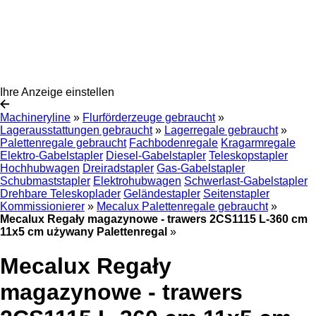
Ihre Anzeige einstellen
Machineryline
»
Flurförderzeuge gebraucht
»
Lagerausstattungen gebraucht
»
Lagerregale gebraucht
»
Palettenregale gebraucht
Fachbodenregale
Kragarmregale
Elektro-Gabelstapler
Diesel-Gabelstapler
Teleskopstapler
Hochhubwagen
Dreiradstapler
Gas-Gabelstapler
Schubmaststapler
Elektrohubwagen
Schwerlast-Gabelstapler
Drehbare Teleskoplader
Geländestapler
Seitenstapler
Kommissionierer
»
Mecalux Palettenregale gebraucht
»
Mecalux Regały magazynowe - trawers 2CS1115 L-360 cm
11x5 cm używany Palettenregal
»
Mecalux Regały
magazynowe - trawers