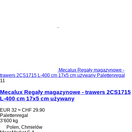
Mecalux Regały magazynowe -
trawers 2CS1715 L-400 cm 17x5 cm używany Palettenregal
11
Mecalux Regały magazynowe - trawers 2CS1715
L-400 cm 17x5 cm używany
EUR 32
≈ CHF 29.90
Palettenregal
3’600 kg
Polen, Chmielów