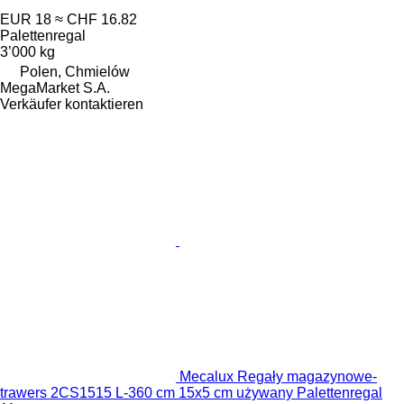
EUR 18
≈ CHF 16.82
Palettenregal
3’000 kg
Polen, Chmielów
MegaMarket S.A.
Verkäufer kontaktieren
Mecalux Regały magazynowe-
trawers 2CS1515 L-360 cm 15x5 cm używany Palettenregal