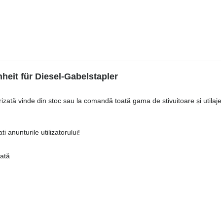
heit für Diesel-Gabelstapler
ată vinde din stoc sau la comandă toată gama de stivuitoare și utilaje 
i anunturile utilizatorului!
iată