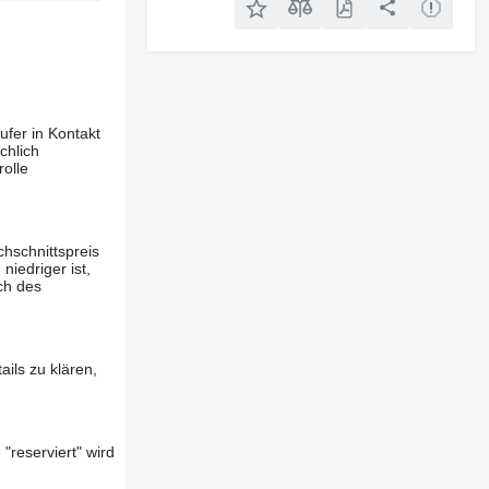
ufer in Kontakt
chlich
olle
hschnittspreis
iedriger ist,
ch des
ils zu klären,
"reserviert" wird