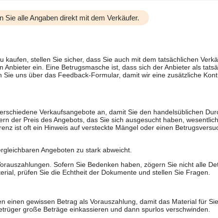
n Sie alle Angaben direkt mit dem Verkäufer.
u kaufen, stellen Sie sicher, dass Sie auch mit dem tatsächlichen Verkä
 Anbieter ein. Eine Betrugsmasche ist, dass sich der Anbieter als tatsä
 Sie uns über das Feedback-Formular, damit wir eine zusätzliche Kontr
 verschiedene Verkaufsangebote an, damit Sie den handelsüblichen Durc
rn der Preis des Angebots, das Sie sich ausgesucht haben, wesentlich n
renz ist oft ein Hinweis auf versteckte Mängel oder einen Betrugsversu
ergleichbaren Angeboten zu stark abweicht.
rauszahlungen. Sofern Sie Bedenken haben, zögern Sie nicht alle Deta
erial, prüfen Sie die Echtheit der Dokumente und stellen Sie Fragen.
n einen gewissen Betrag als Vorauszahlung, damit das Material für Sie 
trüger große Beträge einkassieren und dann spurlos verschwinden.