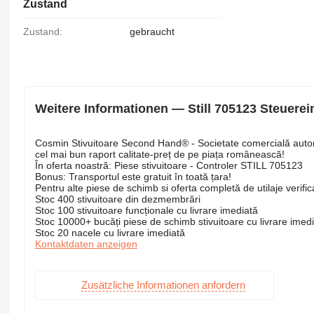
Zustand
Zustand:
gebraucht
Weitere Informationen — Still 705123 Steuerein
Cosmin Stivuitoare Second Hand® - Societate comercială autoriz
cel mai bun raport calitate-preț de pe piața românească!
În oferta noastră: Piese stivuitoare - Controler STILL 705123
Bonus: Transportul este gratuit în toată țara!
Pentru alte piese de schimb si oferta completă de utilaje verificat
Stoc 400 stivuitoare din dezmembrări
Stoc 100 stivuitoare funcționale cu livrare imediată
Stoc 10000+ bucăți piese de schimb stivuitoare cu livrare imed
Stoc 20 nacele cu livrare imediată
Kontaktdaten anzeigen
Zusätzliche Informationen anfordern