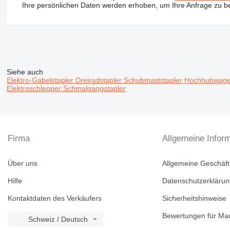
Ihre persönlichen Daten werden erhoben, um Ihre Anfrage zu b
Siehe auch
Elektro-Gabelstapler
Dreiradstapler
Schubmaststapler
Hochhubwag
Elektroschlepper
Schmalgangstapler
Firma
Allgemeine Infor
Über uns
Allgemeine Geschäf
Hilfe
Datenschutzerkläru
Kontaktdaten des Verkäufers
Sicherheitshinweise
Bewertungen für Mac
Schweiz / Deutsch