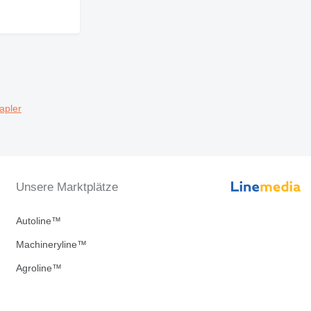
apler
Unsere Marktplätze
Autoline™
Machineryline™
Agroline™