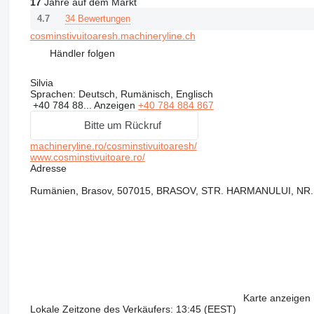
17
Jahre auf dem Markt
34 Bewertungen
4.7
cosminstivuitoaresh.machineryline.ch
Händler folgen
Silvia
Sprachen:
Deutsch, Rumänisch, Englisch
+40 784 88...
Anzeigen
+40 784 884 867
Bitte um Rückruf
machineryline.ro/cosminstivuitoaresh/
www.cosminstivuitoare.ro/
Adresse
Rumänien, Brasov, 507015, BRASOV, STR. HARMANULUI, NR.
Karte anzeigen
Lokale Zeitzone des Verkäufers: 13:45 (EEST)