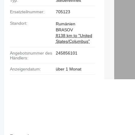
Typ:
Steuereinheit
Ersatzteilnummer:
705123
Standort:
Rumänien
BRASOV
8138 km to "United
States/Columbus"
Angebotsnummer des
245856101
Händlers:
Anzeigendatum:
über 1 Monat