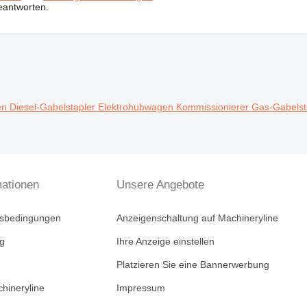
eantworten.
en
Diesel-Gabelstapler
Elektrohubwagen
Kommissionierer
Gas-Gabelst
mationen
Unsere Angebote
tsbedingungen
Anzeigenschaltung auf Machineryline
ng
Ihre Anzeige einstellen
Platzieren Sie eine Bannerwerbung
hineryline
Impressum