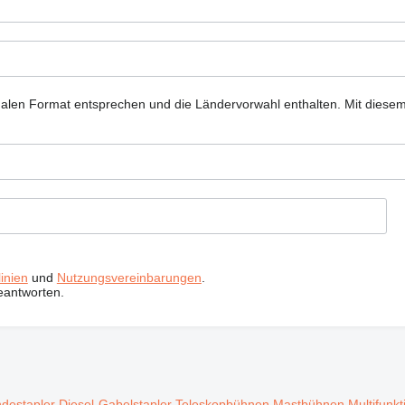
nalen Format entsprechen und die Ländervorwahl enthalten.
Mit diese
inien
und
Nutzungsvereinbarungen
.
eantworten.
destapler
Diesel-Gabelstapler
Teleskopbühnen
Mastbühnen
Multifunkt