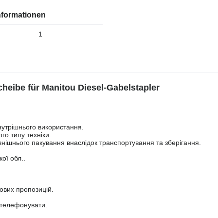
nformationen
1
heibe für Manitou Diesel-Gabelstapler
нутрішнього використання.
го типу техніки.
нішнього пакування внаслідок транспортування та зберігання.
ої обл..
нових пропозицій.
ателефонувати.