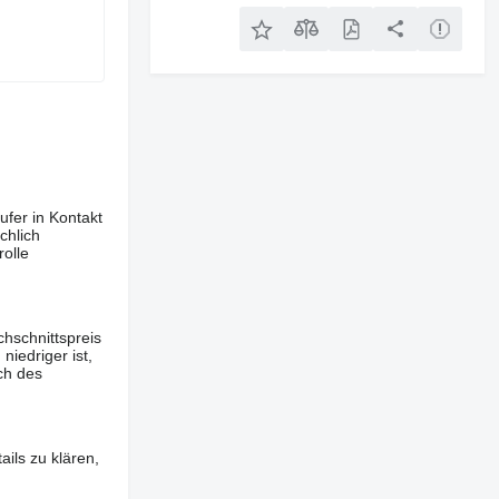
ufer in Kontakt
chlich
olle
hschnittspreis
iedriger ist,
ch des
ils zu klären,