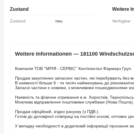
Zustand
Weitere I
Zustand:
neu
Verfügbar
Weitere Informationen — 181100 Windschutzsc
Компанія ТОВ ''МРІЯ - СЕРВІС'' Контінентал Фармерз Груп.
Продаж закуплених запасних частин, які перебувають без в
В наявності більше 6 - ти тисяч найменувань до різноманітно
Запасні частини є новими, з можливими пошкодженнями зов
Наявність та фізичне отримання в м. Хоростків, Тернопільськ
Можлива відправлення поштовими службами (Нова Пошта).
Продаж офіційний, згідно рахунку (з ПДВ.).
Готові до договірної співпраці на постійні основі, оптових ці
У випадку необхідності в додатковій інформації прохання з