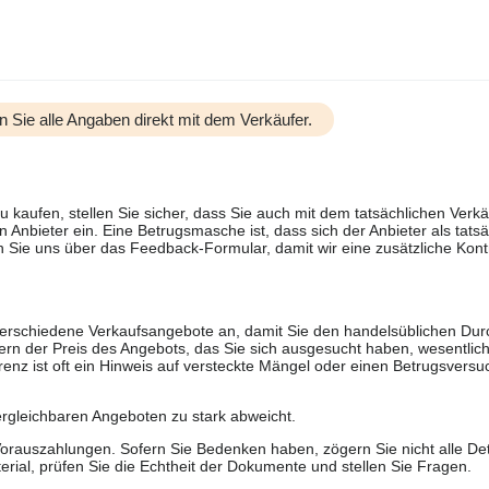
n Sie alle Angaben direkt mit dem Verkäufer.
u kaufen, stellen Sie sicher, dass Sie auch mit dem tatsächlichen Verkä
 Anbieter ein. Eine Betrugsmasche ist, dass sich der Anbieter als tatsä
 Sie uns über das Feedback-Formular, damit wir eine zusätzliche Kontr
 verschiedene Verkaufsangebote an, damit Sie den handelsüblichen Durc
rn der Preis des Angebots, das Sie sich ausgesucht haben, wesentlich n
renz ist oft ein Hinweis auf versteckte Mängel oder einen Betrugsversu
ergleichbaren Angeboten zu stark abweicht.
rauszahlungen. Sofern Sie Bedenken haben, zögern Sie nicht alle Deta
erial, prüfen Sie die Echtheit der Dokumente und stellen Sie Fragen.