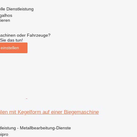
lle Dienstleistung
galhos
tieren
aschinen oder Fahrzeuge?
Sie das tun!
einstellen
ilen mit Kegelform auf einer Biegemaschine
stleistung - Metallbearbeitung-Dienste
ipro