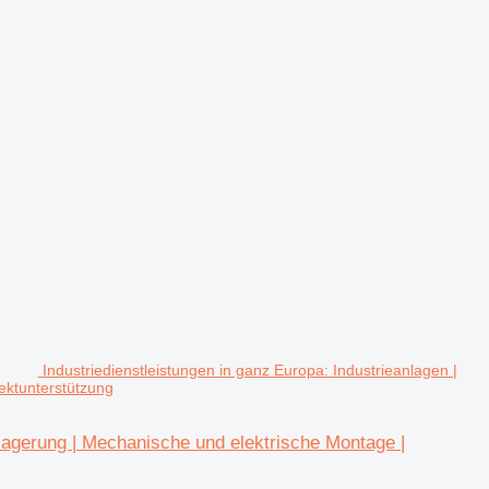
Industriedienstleistungen in ganz Europa: Industrieanlagen |
ektunterstützung
rlagerung | Mechanische und elektrische Montage |