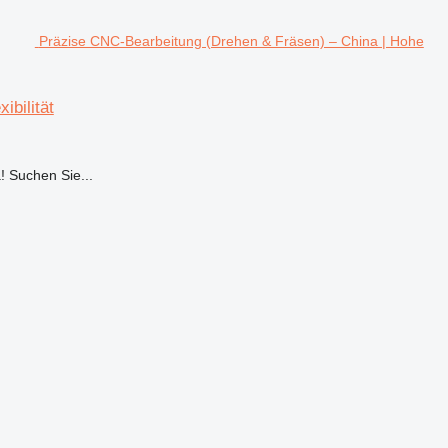
Präzise CNC-Bearbeitung (Drehen & Fräsen) – China | Hohe
ibilität
! Suchen Sie...