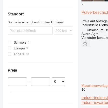
CTX
2
Pulverbeschic
Standort
Preis auf Anfrage
Suche in einem bestimmten Umkreis
Industrielle Diens
Ukraine, m.Dn
Avers-Agro
Verkäufer kontak
Schweiz
Europa
andere
Polen
Portugal
Ukraine
Preis
–
Maschinenverlage
10
Industriediens
Industriewartu