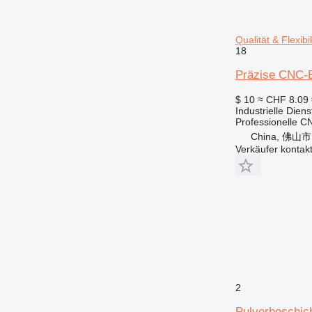
Qualität & Flexibil
18
Präzise CNC-Be
$ 10
≈ CHF 8.09
Industrielle Dien
Professionelle C
China, 佛山市
Verkäufer kontak
2
Pulverbeschic