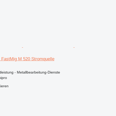
 FastMig M 520 Stromquelle
stleistung - Metallbearbeitung-Dienste
ipro
tieren