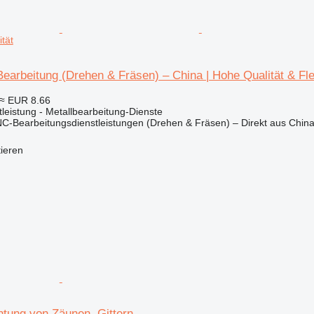
ität
arbeitung (Drehen & Fräsen) – China | Hohe Qualität & Flex
≈ EUR 8.66
stleistung - Metallbearbeitung-Dienste
NC-Bearbeitungsdienstleistungen (Drehen & Fräsen) – Direkt aus China
tieren
htung von Zäunen, Gittern