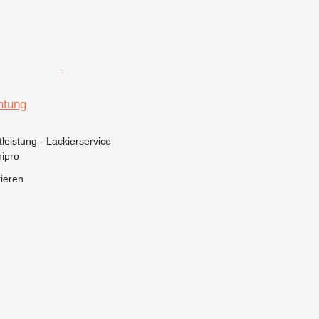
htung
tleistung - Lackierservice
ipro
tieren