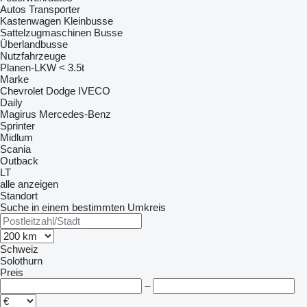
Autos
Transporter
Kastenwagen
Kleinbusse
Sattelzugmaschinen
Busse
Überlandbusse
Nutzfahrzeuge
Planen-LKW < 3.5t
Marke
Chevrolet
Dodge
IVECO
Daily
Magirus
Mercedes-Benz
Sprinter
Midlum
Scania
Outback
LT
alle anzeigen
Standort
Suche in einem bestimmten Umkreis
Schweiz
Solothurn
Preis
–