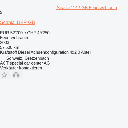
Scania 114P GB Feuerwehrauto
9
Scania 114P GB
EUR 52’700
≈ CHF 49’250
Feuerwehrauto
2003
57’500 km
Kraftstoff
Diesel
Achsenkonfiguration
4x2
0 Abteil
Schweiz, Gretzenbach
ACT special car center AG
Verkäufer kontaktieren