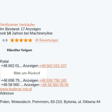
Verifizierter Verkäufer
Im Bestand:
17 Anzeigen
seit
14
Jahren bei Machineryline
4.9
48 Bewertungen
Händler folgen
Rafal
+48 662 01...
Anzeigen
+48 662 015 107
Bitte um Rückruf
+48 698 79...
Anzeigen
+48 698 798 185
+48 58 560 ...
Anzeigen
+48 58 560 90 06
www.budmar-mb.pl
Adresse
Polen, Woiwodsch. Pommern, 83-210, Bytonia, ul. Główna 44