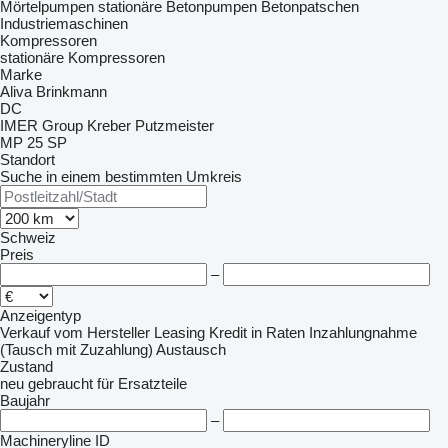
Mörtelpumpen
stationäre Betonpumpen
Betonpatschen
Industriemaschinen
Kompressoren
stationäre Kompressoren
Marke
Aliva
Brinkmann
DC
IMER Group
Kreber
Putzmeister
MP 25
SP
Standort
Suche in einem bestimmten Umkreis
Schweiz
Preis
–
Anzeigentyp
Verkauf
vom Hersteller
Leasing
Kredit
in Raten
Inzahlungnahme
(Tausch mit Zuzahlung)
Austausch
Zustand
neu
gebraucht
für Ersatzteile
Baujahr
–
Machineryline ID