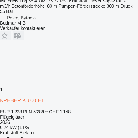
Motorleistung
55.4 kW (75.37 PS)
Kraftstoff
Diesel
Kapazität
30
m3/h
Betonförderhöhe
80 m
Pumpen-Förderstrecke
300 m
Druck
55 Bar
Polen, Bytonia
Budmar M.B.
Verkäufer kontaktieren
1
KREBER K-600 ET
EUR 1’228
PLN 5’289
≈ CHF 1’148
Flügelglätter
2026
0.74 kW (1 PS)
Kraftstoff
Elektro