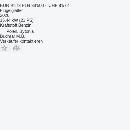
EUR 9’173
PLN 39’500
≈ CHF 8’572
Flügelglätter
2026
15.44 kW (21 PS)
Kraftstoff
Benzin
Polen, Bytonia
Budmar M.B.
Verkäufer kontaktieren