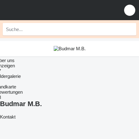
ber uns
nzeigen
7
ldergalerie
andkarte
ewertungen
8
Budmar M.B.
Kontakt