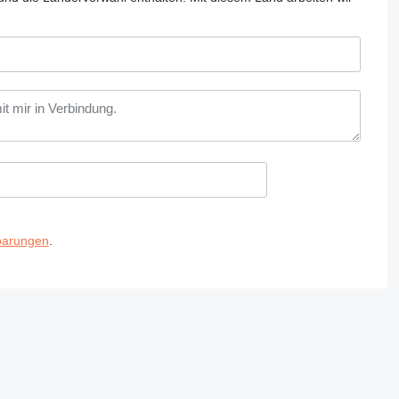
barungen
.