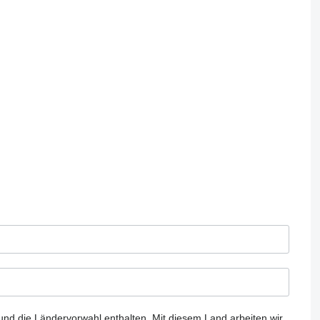
und die Ländervorwahl enthalten.
Mit diesem Land arbeiten wir