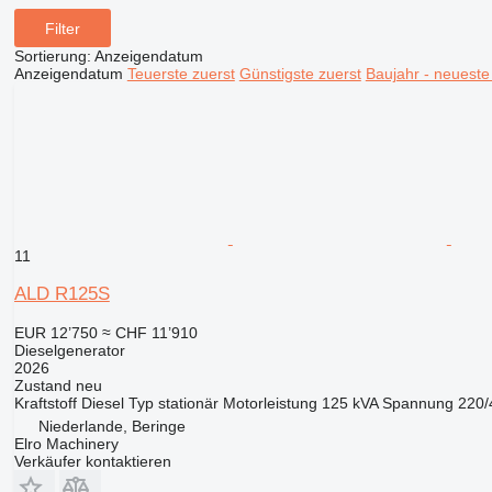
Filter
Sortierung
:
Anzeigendatum
Anzeigendatum
Teuerste zuerst
Günstigste zuerst
Baujahr - neueste
11
ALD R125S
EUR 12’750
≈ CHF 11’910
Dieselgenerator
2026
Zustand
neu
Kraftstoff
Diesel
Typ
stationär
Motorleistung
125 kVA
Spannung
220/
Niederlande, Beringe
Elro Machinery
Verkäufer kontaktieren