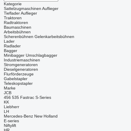
Kategorie
Sattelzugmaschinen
Auflieger
Tieflader Auflieger
Traktoren
Radtraktoren
Baumaschinen
Arbeitsbühnen
Scherenbühnen
Gelenkarbeitsbühnen
Lader
Radlader
Bagger
Minibagger
Umschlagbagger
Industriemaschinen
Stromgeneratoren
Dieselgeneratoren
Flurförderzeuge
Gabelstapler
Teleskopstapler
Marke
JCB
456
535
Fastrac
S-Series
KK
Liebherr
LH
Mercedes-Benz
New Holland
E-series
Niftylift
HR