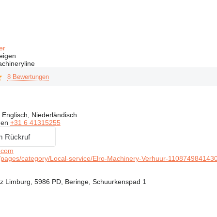
fer
eigen
chineryline
8 Bewertungen
Englisch, Niederländisch
gen
+31 6 41315255
m Rückruf
.com
pages/category/Local-service/Elro-Machinery-Verhuur-110874984143
nz Limburg, 5986 PD, Beringe, Schuurkenspad 1