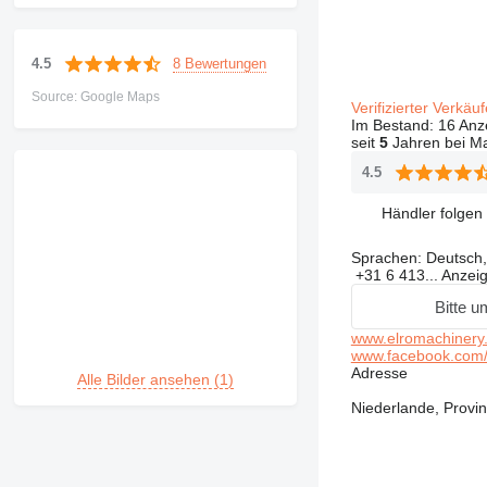
8 Bewertungen
4.5
Source: Google Maps
Verifizierter Verkäu
Im Bestand:
16 Anz
seit
5
Jahren bei Ma
4.5
Händler folgen
Sprachen:
Deutsch, 
+31 6 413...
Anzei
Bitte u
www.elromachinery
www.facebook.com/
Adresse
Alle Bilder ansehen (1)
Niederlande, Provi