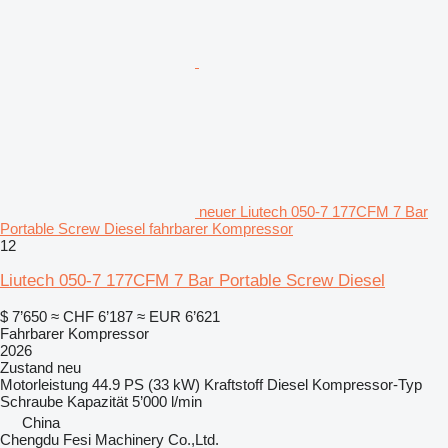
neuer Liutech 050-7 177CFM 7 Bar
Portable Screw Diesel fahrbarer Kompressor
12
Liutech 050-7 177CFM 7 Bar Portable Screw Diesel
$ 7’650
≈ CHF 6’187
≈ EUR 6’621
Fahrbarer Kompressor
2026
Zustand
neu
Motorleistung
44.9 PS (33 kW)
Kraftstoff
Diesel
Kompressor-Typ
Schraube
Kapazität
5’000 l/min
China
Chengdu Fesi Machinery Co.,Ltd.