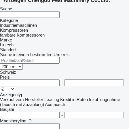
Anzeigen Chengdu Fesi Machinery Co.,Ltd.
Suche
Kategorie
Industriemaschinen
Kompressoren
fahrbare Kompressoren
Marke
Liutech
Standort
Suche in einem bestimmten Umkreis
Schweiz
Preis
–
Anzeigentyp
Verkauf
vom Hersteller
Leasing
Kredit
in Raten
Inzahlungnahme
(Tausch mit Zuzahlung)
Austausch
Baujahr
–
Machineryline ID