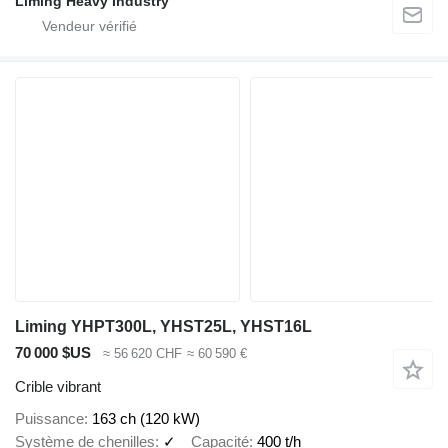
Liming Heavy Industry
Liming YHPT300L, YHST25L, YHST16L
70 000 $US
≈ 56 620 CHF
≈ 60 590 €
Crible vibrant
Puissance
163 ch (120 kW)
Système de chenilles
✓
Capacité
400 t/h