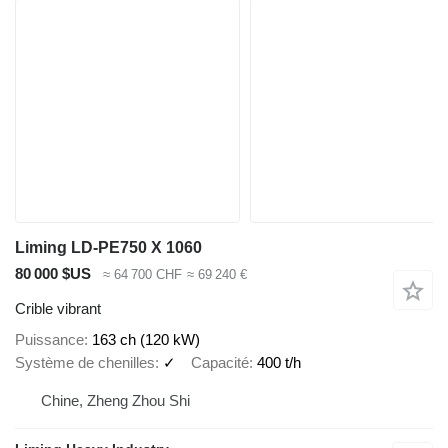
Liming LD-PE750 X 1060
80 000 $US
≈ 64 700 CHF
≈ 69 240 €
Crible vibrant
Puissance
163 ch (120 kW)
Système de chenilles
✓
Capacité
400 t/h
Chine, Zheng Zhou Shi