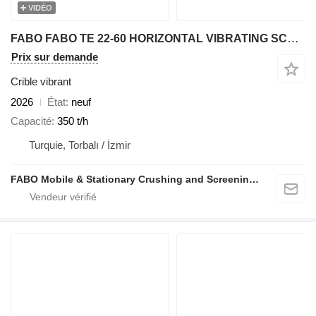
VIDÉO
FABO FABO TE 22-60 HORIZONTAL VIBRATING SCREEN WITH SHAFT
Prix sur demande
Crible vibrant
2026
État
neuf
Capacité
350 t/h
Turquie, Torbalı / İzmir
FABO Mobile & Stationary Crushing and Screening Plants | Concrete Batching Plants Manufacturer