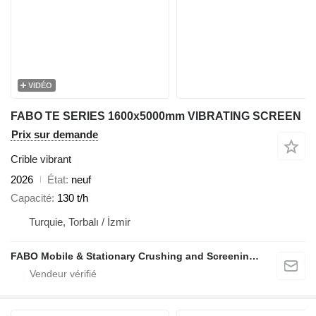
VIDÉO
FABO TE SERIES 1600x5000mm VIBRATING SCREEN
Prix sur demande
Crible vibrant
2026
État
neuf
Capacité
130 t/h
Turquie, Torbalı / İzmir
FABO Mobile & Stationary Crushing and Screening Plants | Concrete Batching Plants Manufacturer