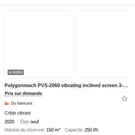
VIDÉO
Polygonmach PVS-2060 vibrating inclined screen 3-4 decks
Prix sur demande
Du fabricant
Crible vibrant
2020
État
neuf
Volume du réservoir
150 m³
Capacité
250 t/h