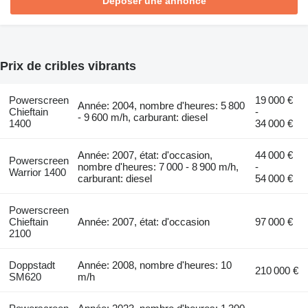
Déposer une annonce
Prix de cribles vibrants
Powerscreen
19 000 €
Année: 2004, nombre d'heures: 5 800
Chieftain
-
- 9 600 m/h, carburant: diesel
1400
34 000 €
Année: 2007, état: d'occasion,
44 000 €
Powerscreen
nombre d'heures: 7 000 - 8 900 m/h,
-
Warrior 1400
carburant: diesel
54 000 €
Powerscreen
Chieftain
Année: 2007, état: d'occasion
97 000 €
2100
Doppstadt
Année: 2008, nombre d'heures: 10
210 000 €
SM620
m/h