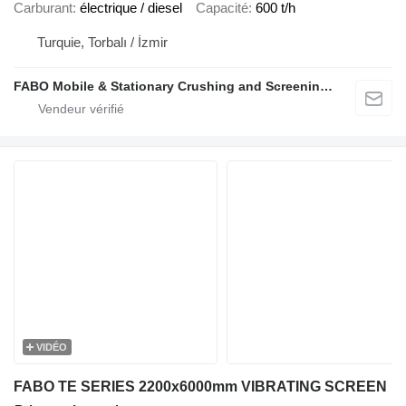
Carburant
électrique / diesel
Capacité
600 t/h
Turquie, Torbalı / İzmir
FABO Mobile & Stationary Crushing and Screening Plants | Concrete Batching Plants Manufacturer
VIDÉO
FABO TE SERIES 2200x6000mm VIBRATING SCREEN