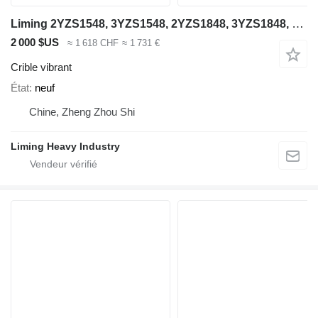
Liming 2YZS1548, 3YZS1548, 2YZS1848, 3YZS1848, 4YZS1848
2 000 $US
≈ 1 618 CHF
≈ 1 731 €
Crible vibrant
État
neuf
Chine, Zheng Zhou Shi
Liming Heavy Industry