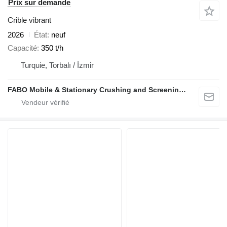
Prix sur demande
Crible vibrant
2026
État
neuf
Capacité
350 t/h
Turquie, Torbalı / İzmir
FABO Mobile & Stationary Crushing and Screening Plants | Concrete Batching Plants Manufacturer