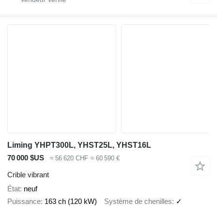
Liming YHPT300L, YHST25L, YHST16L
70 000 $US
≈ 56 620 CHF
≈ 60 590 €
Crible vibrant
État
neuf
Puissance
163 ch (120 kW)
Système de chenilles
✓