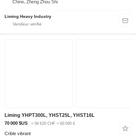
Chine, Zheng Zhou Shi
Liming Heavy Industry
Liming YHPT300L, YHST25L, YHST16L
70 000 $US
≈ 56 620 CHF
≈ 60 590 €
Crible vibrant