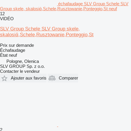
échafaudage SLV Group Schele SLV
Group skele, skalosiά,Schele,Rusztowanie,Ponteggio,St neuf
12
VIDÉO
SLV Group Schele SLV Group skele,
skalosiά,Schele,Rusztowanie,Ponteggio,St
Prix sur demande
Échafaudage
État
neuf
Pologne, Olenica
SLV GROUP Sp. z o.o.
Contacter le vendeur
Ajouter aux favoris
Comparer
2