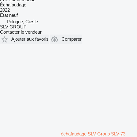
Échafaudage
2022
État
neuf
Pologne, Cieśle
SLV GROUP
Contacter le vendeur
Ajouter aux favoris
Comparer
échafaudage SLV Group SLV-73