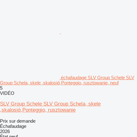
échafaudage SLV Group Schele SLV
Group Schela, skele ,skalosiά,Ponteggio, rusztowanie, neuf
5
VIDÉO
SLV Group Schele SLV Group Schela, skele
,skalosiά,Ponteggio, rusztowanie
Prix sur demande
Échafaudage
2026
État
neuf