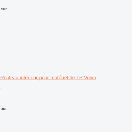
deur
r Rouleau inférieur pour matériel de TP Volvo
e
deur