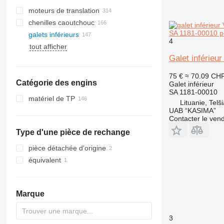
moteurs de translation
chenilles caoutchouc
SA 1181-00010 p
galets inférieurs
chaînes de chenille
4
tout afficher
chenilles en caoutchouc
Galet inférie
chenilles en acier
patins de chenille
75 €
≈ 70.09 CH
Catégorie des engins
systèmes de chenilles
Galet inférieur
SA 1181-00010
matériel de TP
Lituanie, Telši
excavateurs
UAB “KASIMA”
Contacter le ven
mini-pelles
Type d'une pièce de rechange
pièce détachée d'origine
équivalent
Marque
3