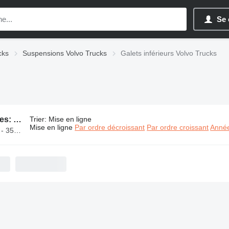
Se 
cks
Suspensions Volvo Trucks
Galets inférieurs Volvo Trucks
147 annonces:
Galets inférieurs Volvo Trucks
Trier
:
Mise en ligne
Mise en ligne
Par ordre décroissant
Par ordre croissant
Année
50 CHF