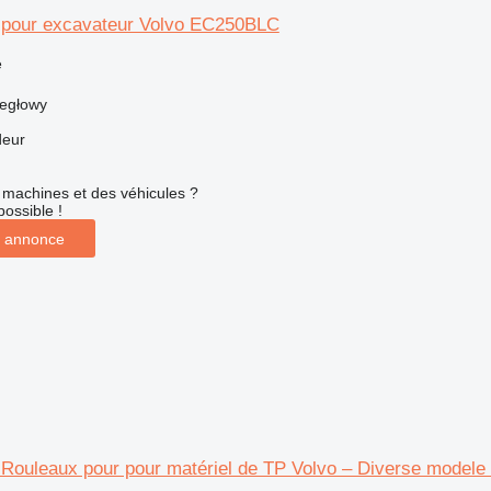
ur pour excavateur Volvo EC250BLC
e
iegłowy
deur
machines et des véhicules ?
possible !
 annonce
r Rouleaux pour pour matériel de TP Volvo – Diverse modele ș