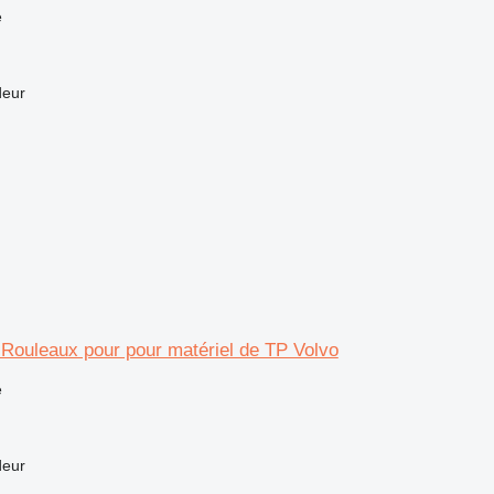
e
deur
r Rouleaux pour pour matériel de TP Volvo
e
deur