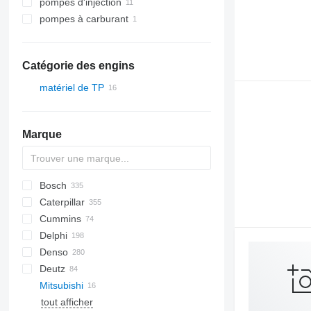
pompes d'injection
pompes à carburant
Catégorie des engins
matériel de TP
Marque
Bosch
S series
Caterpillar
590
Cummins
CX
212
Delphi
SR
232
C-series
Denso
SV
235
Deutz
236
Mitsubishi
317
BF
SD
ZX
806
410
D series
D-series
A-series
tout afficher
320
D-series
524
PC
M-series
LH
RH
R-series
EW