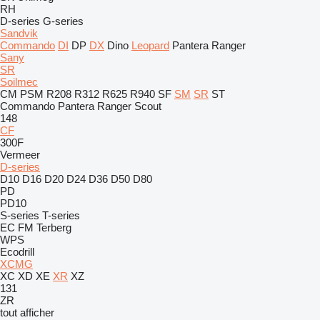
RH
D-series
G-series
Sandvik
Commando
DI
DP
DX
Dino
Leopard
Pantera
Ranger
Sany
SR
Soilmec
CM
PSM
R208
R312
R625
R940
SF
SM
SR
ST
Commando
Pantera
Ranger
Scout
148
CF
300F
Vermeer
D-series
D10
D16
D20
D24
D36
D50
D80
PD
PD10
S-series
T-series
EC
FM
Terberg
WPS
Ecodrill
XCMG
XC
XD
XE
XR
XZ
131
ZR
tout afficher