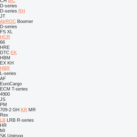
CH
MC
D-series
D-series
RH
JT
AirROC
Boomer
D-series
FS
XL
HCR
66
HRE
DTC
EK
HBM
EX
KH
HBR
L-series
AF
EuroCargo
ECM
T-series
4900
JS
PM
709-2
GH
KR
MR
Rex
LB
LRB
R-series
HR
MI
SK
Unimog