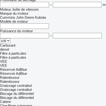
–
m
Moteur, boîte de vitesses
Marque du moteur
Cummins
John Deere
Kubota
Modèle de moteur
Puissance du moteur
–
Carburant
diesel
Filtre à particules
Filtre à particules
VEE
VEE
Réservoir AdBlue
Réservoir AdBlue
Ralentisseur
Ralentisseur
Graissage centralisé
Graissage centralisé
Blocage du différentiel
Blocage du différentiel
Cabine
Chauffage autonome