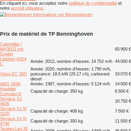
En cliquant ici, vous acceptez notre
politique de confidentialité
et
notre
accord utilisateur
.
Informations sur Benninghoven
Prix de matériel de TP Benninghoven
Caterpillar |
MH3022 mit
65 900 €
Greifer
Liebherr A924
Année: 2012, nombre d'heures: 14 752 m/h
44 000 €
C
Année: 2020, nombre d'heures: 1 790 m/h,
Volvo EC 35D
puissance: 18.5 kW (25.17 ch), carburant:
33 070 €
diesel
ABG 169A
Année: 1987, nombre d'heures: 5 124 m/h
14 000 €
Haulotte
Capacité de charge: 350 kg
6 500 €
Compact 8
Skyjack SJ
10 750 €
4626
Skyjack SJ III
Capacité de charge: 408 kg
7 500 €
3220
Skyjack SJ III
Capacité de charge: 350 kg
11 500 €
4740
Teupen Leo 30
Année: 2009, nombre d'heures: 4 568 m/h
35 500 €