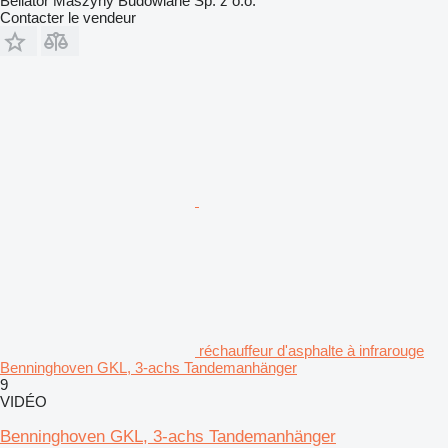
Bellator Maszyny Budowlane Sp. z o.o.
Contacter le vendeur
réchauffeur d'asphalte à infrarouge
Benninghoven GKL, 3-achs Tandemanhänger
9
VIDÉO
Benninghoven GKL, 3-achs Tandemanhänger