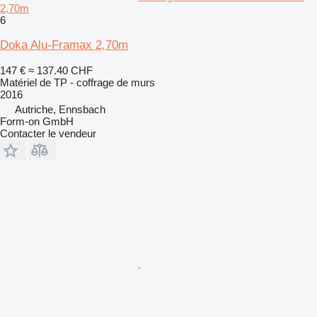
2,70m
6
Doka Alu-Framax 2,70m
147 €
≈ 137.40 CHF
Matériel de TP - coffrage de murs
2016
Autriche, Ennsbach
Form-on GmbH
Contacter le vendeur