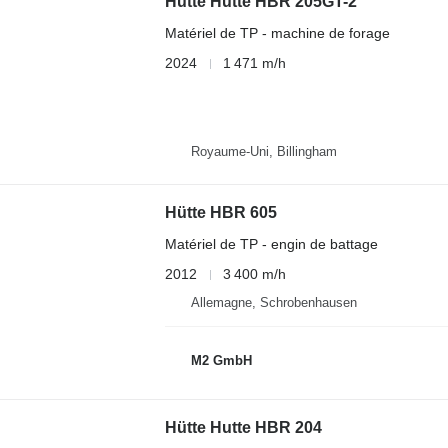
Hütte Hutte HBR 205GT-2
Matériel de TP - machine de forage
2024
1 471 m/h
Royaume-Uni, Billingham
Hütte HBR 605
Matériel de TP - engin de battage
2012
3 400 m/h
Allemagne, Schrobenhausen
M2 GmbH
Hütte Hutte HBR 204