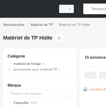
Machineryline
Matériel de TP
Matériel de TP Hütte
Matériel de TP Hütte
Catégorie
15 annonce
matériel de forage
accessoires pour matériel TP
machines de forage
engins de battage
Marque
Caterpillar
Titan
AL
SP
AX
X-Series
AFW
HD
FlexiROC
1304
400 - series
BC
BG
BB
TW
553
GSH
Leonardo
AHK
K-series
CK
3.5
B-series
450