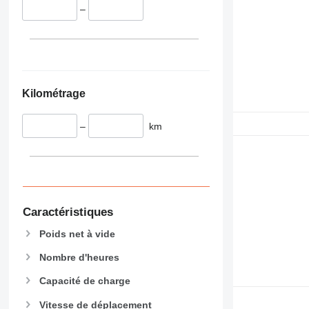
340
TM
–
345
VMT
349
Vibromax
350
365
374
Kilométrage
390
395
–
km
416
420
424
426
428
Caractéristiques
430
432
Poids net à vide
434
Nombre d'heures
444
Capacité de charge
589
826
Vitesse de déplacement