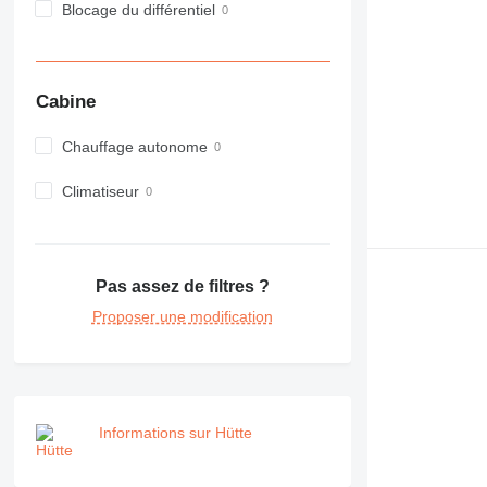
Blocage du différentiel
972
973
980
982
Cabine
988
Chauffage autonome
990
992
Climatiseur
AP
C-series
CB
CS
Pas assez de filtres ?
D series
Proposer une modification
E-series
F-series
GC
IT
Informations sur Hütte
M-series
MH