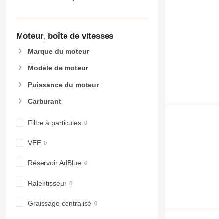
906
907
908
Moteur, boîte de vitesses
910
Marque du moteur
914
918
Modèle de moteur
920
Puissance du moteur
924
926
Carburant
928
930
Filtre à particules
931
VEE
938
950
Réservoir AdBlue
953
955
Ralentisseur
962
Graissage centralisé
963
966